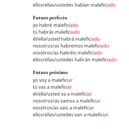
ellos/ellas/ustedes habían malefici
ado
Futuro perfecto
yo habré malefici
ado
tú habrás malefici
ado
él/ella/usted habrá malefici
ado
nosotros/as habremos malefici
ado
vosotros/as habréis malefici
ado
ellos/ellas/ustedes habrán malefici
ado
Futuro próximo
yo voy a malefici
ar
tú vas a malefici
ar
él/ella/usted va a malefici
ar
nosotros/as vamos a malefici
ar
vosotros/as vais a malefici
ar
ellos/ellas/ustedes van a malefici
ar