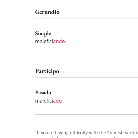
Gerundio
Simple
malefici
ando
Participo
Pasado
malefici
ado
If you're having difficulty with the Spanish verb
m