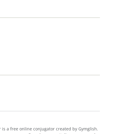
r is a free online conjugator created by Gymglish.