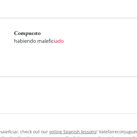
Compuesto
habiendo malefici
ado
aleficiar
, check out our
online Spanish lessons
! Vatefaireconjugue