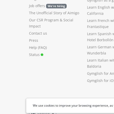
Gymglish as a gi
Job offers
We're hiring
Learn English 
The Unofficial Story of Aimigo
California
Our CSR Program
&
Social
Learn French w
Impact
Frantastique
Contact us
Learn Spanish 
Hotel Borbollón
Press
Learn German 
Help (FAQ)
Wunderbla
Status
Learn Italian w
Baldoria
Gymglish for A
Gymglish for iO
We use cookies to improve your browsing experience, as 
English