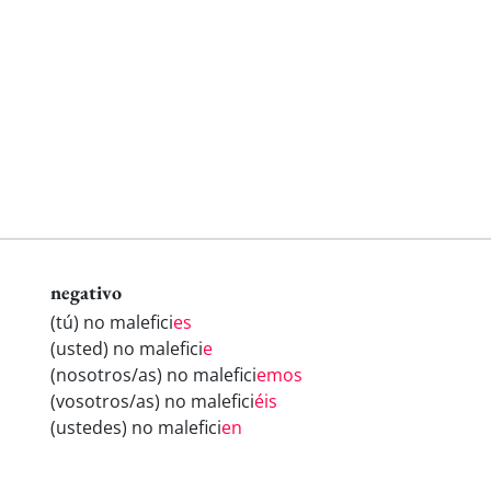
negativo
(tú) no malefici
es
(usted) no malefici
e
(nosotros/as) no malefici
emos
(vosotros/as) no malefici
éis
(ustedes) no malefici
en