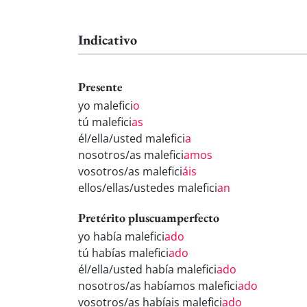
Indicativo
Presente
yo malefici
o
tú malefici
as
él/ella/usted malefici
a
nosotros/as malefici
amos
vosotros/as malefici
áis
ellos/ellas/ustedes malefici
an
Pretérito pluscuamperfecto
yo había malefici
ado
tú habías malefici
ado
él/ella/usted había malefici
ado
nosotros/as habíamos malefici
ado
vosotros/as habíais malefici
ado