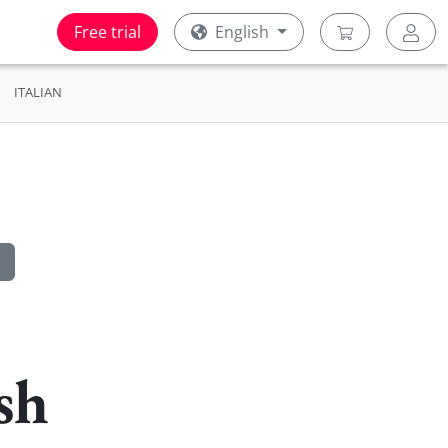
Free trial
English
ITALIAN
sh