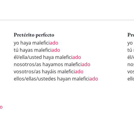
Pretérito perfecto
Pr
yo haya malefici
ado
yo 
tú hayas malefici
ado
tú 
él/ella/usted haya malefici
ado
él/
nosotros/as hayamos malefici
ado
no
vosotros/as hayáis malefici
ado
vo
ellos/ellas/ustedes hayan malefici
ado
ell
o