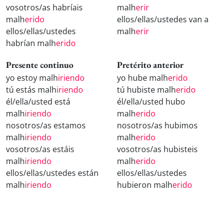
vosotros/as habríais
malh
erir
malh
erido
ellos/ellas/ustedes van a
ellos/ellas/ustedes
malh
erir
habrían malh
erido
Presente continuo
Pretérito anterior
yo estoy malh
iriendo
yo hube malh
erido
tú estás malh
iriendo
tú hubiste malh
erido
él/ella/usted está
él/ella/usted hubo
malh
iriendo
malh
erido
nosotros/as estamos
nosotros/as hubimos
malh
iriendo
malh
erido
vosotros/as estáis
vosotros/as hubisteis
malh
iriendo
malh
erido
ellos/ellas/ustedes están
ellos/ellas/ustedes
malh
iriendo
hubieron malh
erido