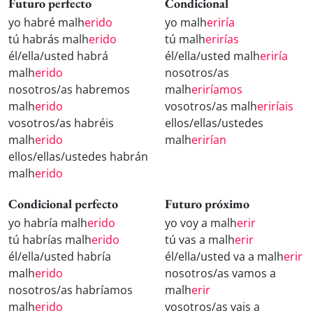
Futuro perfecto
Condicional
yo habré malh
erido
yo malh
eriría
tú habrás malh
erido
tú malh
erirías
él/ella/usted habrá
él/ella/usted malh
eriría
malh
erido
nosotros/as
nosotros/as habremos
malh
eriríamos
malh
erido
vosotros/as malh
eriríais
vosotros/as habréis
ellos/ellas/ustedes
malh
erido
malh
erirían
ellos/ellas/ustedes habrán
malh
erido
Condicional perfecto
Futuro próximo
yo habría malh
erido
yo voy a malh
erir
tú habrías malh
erido
tú vas a malh
erir
él/ella/usted habría
él/ella/usted va a malh
erir
malh
erido
nosotros/as vamos a
nosotros/as habríamos
malh
erir
malh
erido
vosotros/as vais a