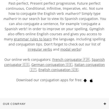
Past-perfect, Present perfect progressive, Future perfect
continuous, Conditional, Infinitive, Imperative, etc. Not sure
how to conjugate the English verb
malherir
? Simply type
malherir
in our search bar to view its Spanish conjugation. You
can also conjugate a sentence, for example 'conjugate a
Spanish verb’! In order to improve on your spelling, Gymglish
also offers online English courses and gives you access to
many
grammar rules to learn
the language, including spelling
and conjugation tips. Don't forget to check out our list of
irregular verbs
and
modal verbs
!
Our online verb conjugators:
French conjugator 🇫🇷
,
Spanish
conjugator 🇪🇸
,
German conjugation 🇩🇪
,
Italian conjugation
🇮🇹
,
English conjugation 🇬🇧
.
Download our conjugation apps for free:
OUR COMPANY