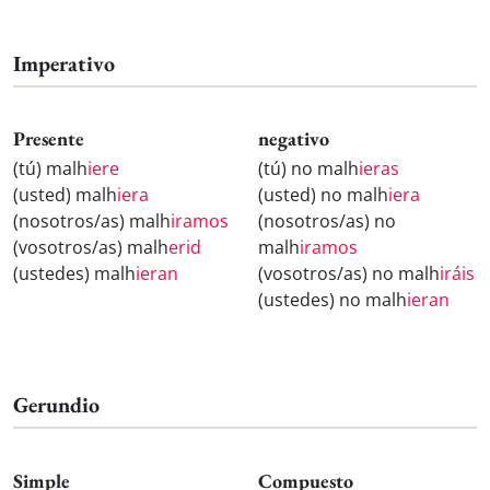
Imperativo
Presente
negativo
(tú) malh
iere
(tú) no malh
ieras
(usted) malh
iera
(usted) no malh
iera
(nosotros/as) malh
iramos
(nosotros/as) no
(vosotros/as) malh
erid
malh
iramos
(ustedes) malh
ieran
(vosotros/as) no malh
iráis
(ustedes) no malh
ieran
Gerundio
Simple
Compuesto