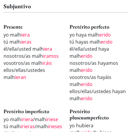
Subjuntivo
Presente
Pretérito perfecto
yo malh
iera
yo haya malh
erido
tú malh
ieras
tú hayas malh
erido
él/ella/usted malh
iera
él/ella/usted haya
nosotros/as malh
iramos
malh
erido
vosotros/as malh
iráis
nosotros/as hayamos
ellos/ellas/ustedes
malh
erido
malh
ieran
vosotros/as hayáis
malh
erido
ellos/ellas/ustedes hayan
malh
erido
Pretérito imperfecto
Pretérito
pluscuamperfecto
yo malh
iriera
/malh
iriese
yo hubiera
tú malh
irieras
/malh
irieses