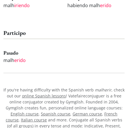
malh
iriendo
habiendo malh
erido
Participo
Pasado
malh
erido
If you're having difficulty with the Spanish verb
malherir
, check
out our
online Spanish lessons
! Vatefaireconjuguer is a free
online conjugator created by Gymglish. Founded in 2004,
Gymglish creates fun, personalized online language courses:
English course
,
Spanish course
,
German course
,
French
course
,
Italian course
and more. Conjugate all Spanish verbs
(of all groups) in every tense and mode: Indicative, Present,