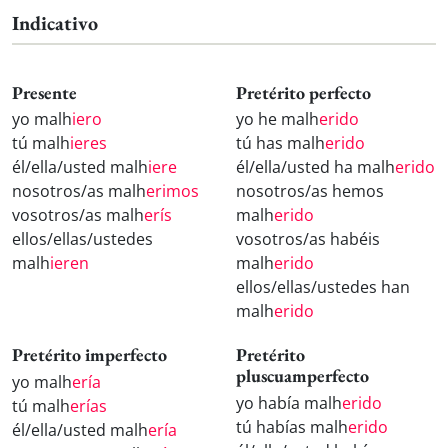
Indicativo
Presente
Pretérito perfecto
yo malh
iero
yo he malh
erido
tú malh
ieres
tú has malh
erido
él/ella/usted malh
iere
él/ella/usted ha malh
erido
nosotros/as malh
erimos
nosotros/as hemos
vosotros/as malh
erís
malh
erido
ellos/ellas/ustedes
vosotros/as habéis
malh
ieren
malh
erido
ellos/ellas/ustedes han
malh
erido
Pretérito imperfecto
Pretérito
pluscuamperfecto
yo malh
ería
yo había malh
erido
tú malh
erías
tú habías malh
erido
él/ella/usted malh
ería