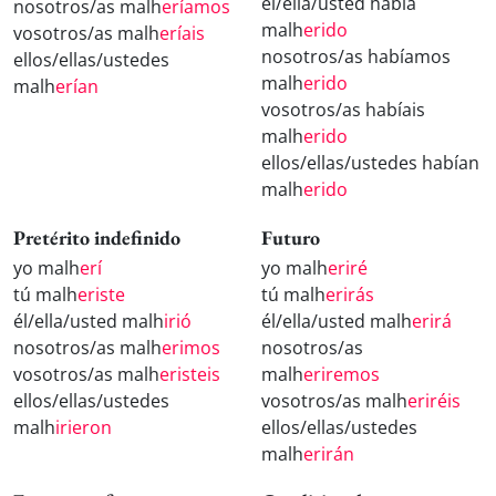
él/ella/usted había
nosotros/as malh
eríamos
malh
erido
vosotros/as malh
eríais
nosotros/as habíamos
ellos/ellas/ustedes
malh
erido
malh
erían
vosotros/as habíais
malh
erido
ellos/ellas/ustedes habían
malh
erido
Pretérito indefinido
Futuro
yo malh
erí
yo malh
eriré
tú malh
eriste
tú malh
erirás
él/ella/usted malh
irió
él/ella/usted malh
erirá
nosotros/as malh
erimos
nosotros/as
vosotros/as malh
eristeis
malh
eriremos
ellos/ellas/ustedes
vosotros/as malh
eriréis
malh
irieron
ellos/ellas/ustedes
malh
erirán