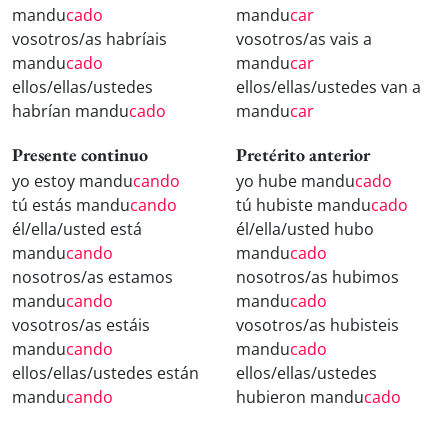
mandu
cado
mandu
car
vosotros/as habríais
vosotros/as vais a
mandu
cado
mandu
car
ellos/ellas/ustedes
ellos/ellas/ustedes van a
habrían mandu
cado
mandu
car
Presente continuo
Pretérito anterior
yo estoy mandu
cando
yo hube mandu
cado
tú estás mandu
cando
tú hubiste mandu
cado
él/ella/usted está
él/ella/usted hubo
mandu
cando
mandu
cado
nosotros/as estamos
nosotros/as hubimos
mandu
cando
mandu
cado
vosotros/as estáis
vosotros/as hubisteis
mandu
cando
mandu
cado
ellos/ellas/ustedes están
ellos/ellas/ustedes
mandu
cando
hubieron mandu
cado