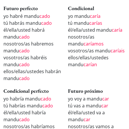
Futuro perfecto
Condicional
yo habré mandu
cado
yo mandu
caría
tú habrás mandu
cado
tú mandu
carías
él/ella/usted habrá
él/ella/usted mandu
caría
mandu
cado
nosotros/as
nosotros/as habremos
mandu
caríamos
mandu
cado
vosotros/as mandu
caríais
vosotros/as habréis
ellos/ellas/ustedes
mandu
cado
mandu
carían
ellos/ellas/ustedes habrán
mandu
cado
Condicional perfecto
Futuro próximo
yo habría mandu
cado
yo voy a mandu
car
tú habrías mandu
cado
tú vas a mandu
car
él/ella/usted habría
él/ella/usted va a
mandu
cado
mandu
car
nosotros/as habríamos
nosotros/as vamos a