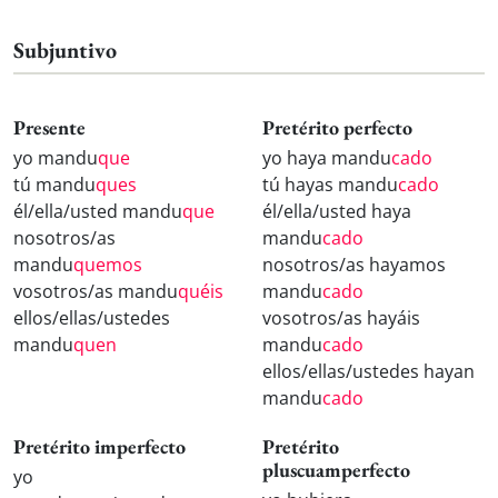
Subjuntivo
Presente
Pretérito perfecto
yo mandu
que
yo haya mandu
cado
tú mandu
ques
tú hayas mandu
cado
él/ella/usted mandu
que
él/ella/usted haya
nosotros/as
mandu
cado
mandu
quemos
nosotros/as hayamos
vosotros/as mandu
quéis
mandu
cado
ellos/ellas/ustedes
vosotros/as hayáis
mandu
quen
mandu
cado
ellos/ellas/ustedes hayan
mandu
cado
Pretérito imperfecto
Pretérito
pluscuamperfecto
yo