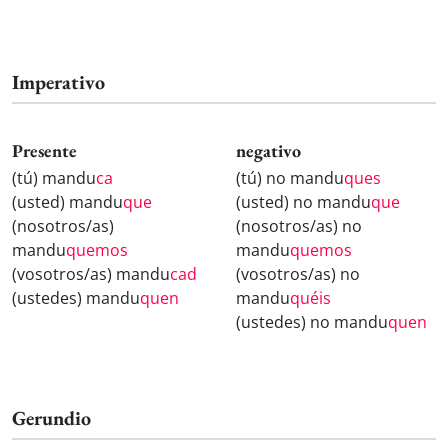
Imperativo
Presente
negativo
(tú) mandu
ca
(tú) no mandu
ques
(usted) mandu
que
(usted) no mandu
que
(nosotros/as)
(nosotros/as) no
mandu
quemos
mandu
quemos
(vosotros/as) mandu
cad
(vosotros/as) no
(ustedes) mandu
quen
mandu
quéis
(ustedes) no mandu
quen
Gerundio