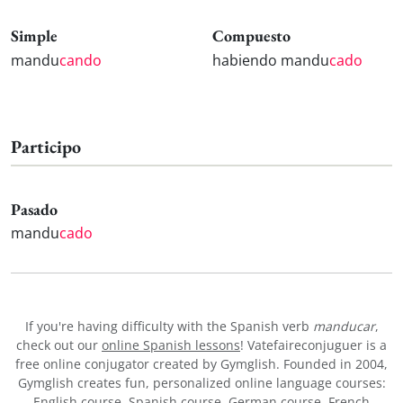
Simple
Compuesto
mandu
cando
habiendo mandu
cado
Participo
Pasado
mandu
cado
If you're having difficulty with the Spanish verb
manducar
,
check out our
online Spanish lessons
! Vatefaireconjuguer is a
free online conjugator created by Gymglish. Founded in 2004,
Gymglish creates fun, personalized online language courses:
English course
,
Spanish course
,
German course
,
French