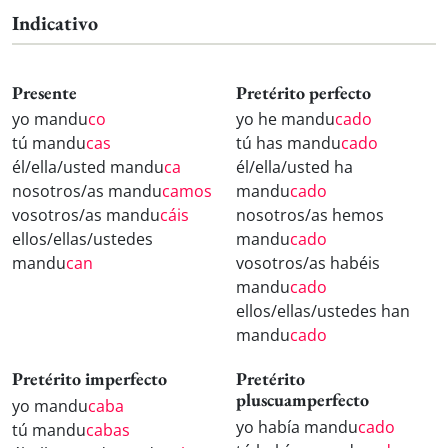
Indicativo
Presente
Pretérito perfecto
yo mandu
co
yo he mandu
cado
tú mandu
cas
tú has mandu
cado
él/ella/usted mandu
ca
él/ella/usted ha
nosotros/as mandu
camos
mandu
cado
vosotros/as mandu
cáis
nosotros/as hemos
ellos/ellas/ustedes
mandu
cado
mandu
can
vosotros/as habéis
mandu
cado
ellos/ellas/ustedes han
mandu
cado
Pretérito imperfecto
Pretérito
pluscuamperfecto
yo mandu
caba
yo había mandu
cado
tú mandu
cabas