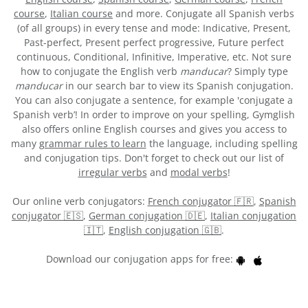
course
,
Italian course
and more. Conjugate all Spanish verbs
(of all groups) in every tense and mode: Indicative, Present,
Past-perfect, Present perfect progressive, Future perfect
continuous, Conditional, Infinitive, Imperative, etc. Not sure
how to conjugate the English verb
manducar
? Simply type
manducar
in our search bar to view its Spanish conjugation.
You can also conjugate a sentence, for example 'conjugate a
Spanish verb’! In order to improve on your spelling, Gymglish
also offers online English courses and gives you access to
many
grammar rules to learn
the language, including spelling
and conjugation tips. Don't forget to check out our list of
irregular verbs
and
modal verbs
!
Our online verb conjugators:
French conjugator 🇫🇷
,
Spanish
conjugator 🇪🇸
,
German conjugation 🇩🇪
,
Italian conjugation
🇮🇹
,
English conjugation 🇬🇧
.
Download our conjugation apps for free: