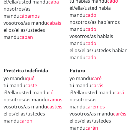
tú habías mandu
cado
él/ella/usted mandu
caba
él/ella/usted había
nosotros/as
mandu
cado
mandu
cábamos
nosotros/as habíamos
vosotros/as mandu
cabais
mandu
cado
ellos/ellas/ustedes
vosotros/as habíais
mandu
caban
mandu
cado
ellos/ellas/ustedes habían
mandu
cado
Pretérito indefinido
Futuro
yo mandu
qué
yo mandu
caré
tú mandu
caste
tú mandu
carás
él/ella/usted mandu
có
él/ella/usted mandu
cará
nosotros/as mandu
camos
nosotros/as
vosotros/as mandu
casteis
mandu
caremos
ellos/ellas/ustedes
vosotros/as mandu
caréis
mandu
caron
ellos/ellas/ustedes
mandu
carán