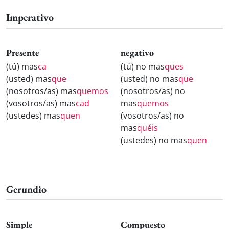
Imperativo
Presente
negativo
(tú) mas
ca
(tú) no mas
ques
(usted) mas
que
(usted) no mas
que
(nosotros/as) mas
quemos
(nosotros/as) no
(vosotros/as) mas
cad
mas
quemos
(ustedes) mas
quen
(vosotros/as) no
mas
quéis
(ustedes) no mas
quen
Gerundio
Simple
Compuesto