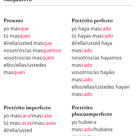
Presente
Pretérito perfecto
yo mas
que
yo haya mas
cado
tú mas
ques
tú hayas mas
cado
él/ella/usted mas
que
él/ella/usted haya
nosotros/as mas
quemos
mas
cado
vosotros/as mas
quéis
nosotros/as hayamos
ellos/ellas/ustedes
mas
cado
mas
quen
vosotros/as hayáis
mas
cado
ellos/ellas/ustedes hayan
mas
cado
Pretérito imperfecto
Pretérito
pluscuamperfecto
yo mas
cara
/mas
case
yo hubiera
tú mas
caras
/mas
cases
mas
cado
/hubiese
él/ella/usted