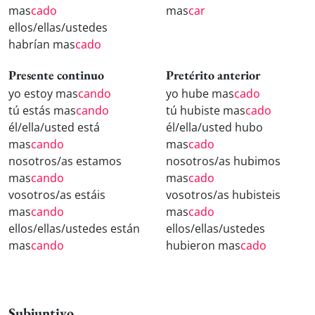
mas
cado
mas
car
ellos/ellas/ustedes
habrían mas
cado
Presente continuo
Pretérito anterior
yo estoy mas
cando
yo hube mas
cado
tú estás mas
cando
tú hubiste mas
cado
él/ella/usted está
él/ella/usted hubo
mas
cando
mas
cado
nosotros/as estamos
nosotros/as hubimos
mas
cando
mas
cado
vosotros/as estáis
vosotros/as hubisteis
mas
cando
mas
cado
ellos/ellas/ustedes están
ellos/ellas/ustedes
mas
cando
hubieron mas
cado
Subjuntivo