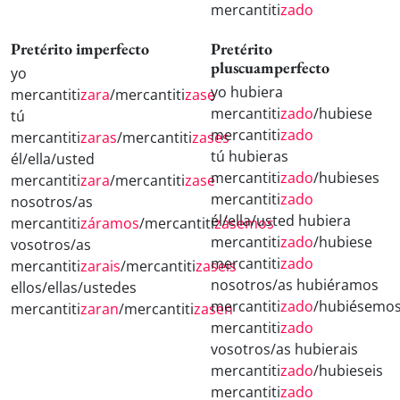
mercantiti
zado
Pretérito imperfecto
Pretérito
pluscuamperfecto
yo
yo hubiera
mercantiti
zara
/mercantiti
zase
mercantiti
zado
/hubiese
tú
mercantiti
zado
mercantiti
zaras
/mercantiti
zases
tú hubieras
él/ella/usted
mercantiti
zado
/hubieses
mercantiti
zara
/mercantiti
zase
mercantiti
zado
nosotros/as
él/ella/usted hubiera
mercantiti
záramos
/mercantiti
zásemos
mercantiti
zado
/hubiese
vosotros/as
mercantiti
zado
mercantiti
zarais
/mercantiti
zaseis
nosotros/as hubiéramos
ellos/ellas/ustedes
mercantiti
zado
/hubiésemo
mercantiti
zaran
/mercantiti
zasen
mercantiti
zado
vosotros/as hubierais
mercantiti
zado
/hubieseis
mercantiti
zado