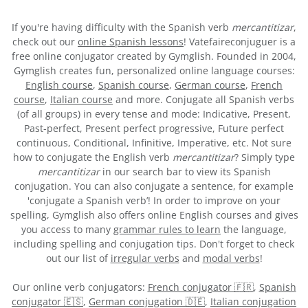
If you're having difficulty with the Spanish verb
mercantitizar
,
check out our
online Spanish lessons
! Vatefaireconjuguer is a
free online conjugator created by Gymglish. Founded in 2004,
Gymglish creates fun, personalized online language courses:
English course
,
Spanish course
,
German course
,
French
course
,
Italian course
and more. Conjugate all Spanish verbs
(of all groups) in every tense and mode: Indicative, Present,
Past-perfect, Present perfect progressive, Future perfect
continuous, Conditional, Infinitive, Imperative, etc. Not sure
how to conjugate the English verb
mercantitizar
? Simply type
mercantitizar
in our search bar to view its Spanish
conjugation. You can also conjugate a sentence, for example
'conjugate a Spanish verb’! In order to improve on your
spelling, Gymglish also offers online English courses and gives
you access to many
grammar rules to learn
the language,
including spelling and conjugation tips. Don't forget to check
out our list of
irregular verbs
and
modal verbs
!
Our online verb conjugators:
French conjugator 🇫🇷
,
Spanish
conjugator 🇪🇸
,
German conjugation 🇩🇪
,
Italian conjugation