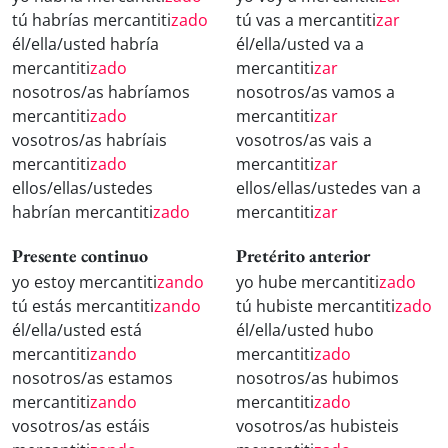
tú habrías mercantiti
zado
tú vas a mercantiti
zar
él/ella/usted habría
él/ella/usted va a
mercantiti
zado
mercantiti
zar
nosotros/as habríamos
nosotros/as vamos a
mercantiti
zado
mercantiti
zar
vosotros/as habríais
vosotros/as vais a
mercantiti
zado
mercantiti
zar
ellos/ellas/ustedes
ellos/ellas/ustedes van a
habrían mercantiti
zado
mercantiti
zar
Presente continuo
Pretérito anterior
yo estoy mercantiti
zando
yo hube mercantiti
zado
tú estás mercantiti
zando
tú hubiste mercantiti
zado
él/ella/usted está
él/ella/usted hubo
mercantiti
zando
mercantiti
zado
nosotros/as estamos
nosotros/as hubimos
mercantiti
zando
mercantiti
zado
vosotros/as estáis
vosotros/as hubisteis