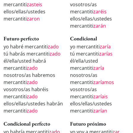
mercantiti
zasteis
vosotros/as
ellos/ellas/ustedes
mercantiti
zaréis
mercantiti
zaron
ellos/ellas/ustedes
mercantiti
zarán
Futuro perfecto
Condicional
yo habré mercantiti
zado
yo mercantiti
zaría
tú habrás mercantiti
zado
tú mercantiti
zarías
él/ella/usted habrá
él/ella/usted
mercantiti
zado
mercantiti
zaría
nosotros/as habremos
nosotros/as
mercantiti
zado
mercantiti
zaríamos
vosotros/as habréis
vosotros/as
mercantiti
zado
mercantiti
zaríais
ellos/ellas/ustedes habrán
ellos/ellas/ustedes
mercantiti
zado
mercantiti
zarían
Condicional perfecto
Futuro próximo
yo habría mercantiti
zado
yo voy a mercantiti
zar