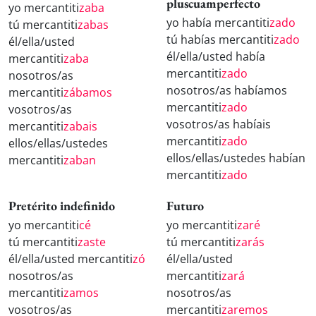
pluscuamperfecto
yo mercantiti
zaba
yo había mercantiti
zado
tú mercantiti
zabas
tú habías mercantiti
zado
él/ella/usted
él/ella/usted había
mercantiti
zaba
mercantiti
zado
nosotros/as
nosotros/as habíamos
mercantiti
zábamos
mercantiti
zado
vosotros/as
vosotros/as habíais
mercantiti
zabais
mercantiti
zado
ellos/ellas/ustedes
ellos/ellas/ustedes habían
mercantiti
zaban
mercantiti
zado
Pretérito indefinido
Futuro
yo mercantiti
cé
yo mercantiti
zaré
tú mercantiti
zaste
tú mercantiti
zarás
él/ella/usted mercantiti
zó
él/ella/usted
nosotros/as
mercantiti
zará
mercantiti
zamos
nosotros/as
vosotros/as
mercantiti
zaremos