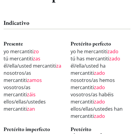
Indicativo
Presente
Pretérito perfecto
yo mercantiti
zo
yo he mercantiti
zado
tú mercantiti
zas
tú has mercantiti
zado
él/ella/usted mercantiti
za
él/ella/usted ha
nosotros/as
mercantiti
zado
mercantiti
zamos
nosotros/as hemos
vosotros/as
mercantiti
zado
mercantiti
záis
vosotros/as habéis
ellos/ellas/ustedes
mercantiti
zado
mercantiti
zan
ellos/ellas/ustedes han
mercantiti
zado
Pretérito imperfecto
Pretérito