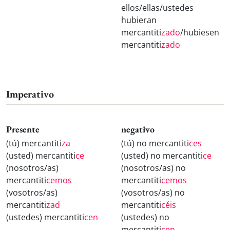
ellos/ellas/ustedes
hubieran
mercantiti
zado
/hubiesen
mercantiti
zado
Imperativo
Presente
negativo
(tú) mercantiti
za
(tú) no mercantiti
ces
(usted) mercantiti
ce
(usted) no mercantiti
ce
(nosotros/as)
(nosotros/as) no
mercantiti
cemos
mercantiti
cemos
(vosotros/as)
(vosotros/as) no
mercantiti
zad
mercantiti
céis
(ustedes) mercantiti
cen
(ustedes) no
mercantiti
cen