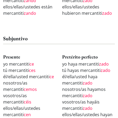
mercantiti
zando
mercantiti
zado
ellos/ellas/ustedes están
ellos/ellas/ustedes
mercantiti
zando
hubieron mercantiti
zado
Subjuntivo
Presente
Pretérito perfecto
yo mercantiti
ce
yo haya mercantiti
zado
tú mercantiti
ces
tú hayas mercantiti
zado
él/ella/usted mercantiti
ce
él/ella/usted haya
nosotros/as
mercantiti
zado
mercantiti
cemos
nosotros/as hayamos
vosotros/as
mercantiti
zado
mercantiti
céis
vosotros/as hayáis
ellos/ellas/ustedes
mercantiti
zado
mercantiti
cen
ellos/ellas/ustedes hayan