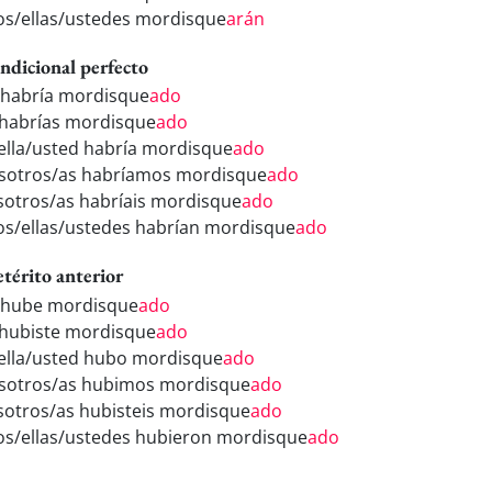
los/ellas/ustedes mordisque
arán
ndicional perfecto
 habría mordisque
ado
 habrías mordisque
ado
/ella/usted habría mordisque
ado
sotros/as habríamos mordisque
ado
sotros/as habríais mordisque
ado
los/ellas/ustedes habrían mordisque
ado
etérito anterior
 hube mordisque
ado
 hubiste mordisque
ado
/ella/usted hubo mordisque
ado
sotros/as hubimos mordisque
ado
sotros/as hubisteis mordisque
ado
los/ellas/ustedes hubieron mordisque
ado