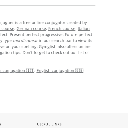
njuguer is a free online conjugator created by
 course
,
German course
,
French course
,
Italian
fect, Present perfect progressive, Future perfect
ly type
mordisquear
in our search bar to view its
ve on your spelling, Gymglish also offers online
tion tips. Don't forget to check out our list of
an conjugation 🇮🇹
,
English conjugation 🇬🇧
.
S
USEFUL LINKS