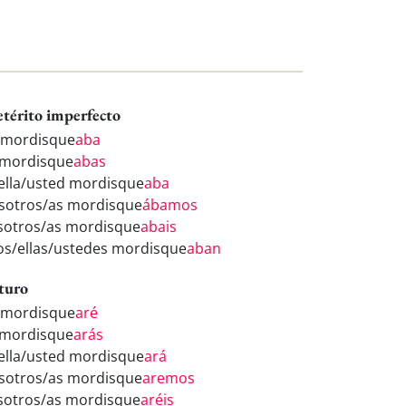
etérito imperfecto
 mordisque
aba
 mordisque
abas
/ella/usted mordisque
aba
sotros/as mordisque
ábamos
sotros/as mordisque
abais
los/ellas/ustedes mordisque
aban
turo
 mordisque
aré
 mordisque
arás
/ella/usted mordisque
ará
sotros/as mordisque
aremos
sotros/as mordisque
aréis