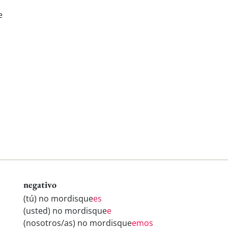
e
negativo
(tú) no mordisque
es
(usted) no mordisque
e
(nosotros/as) no mordisque
emos