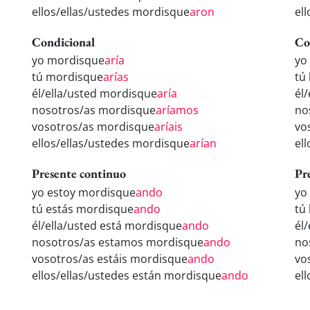
ellos/ellas/ustedes mordisque
aron
el
Condicional
Co
yo mordisque
aría
yo
tú mordisque
arías
tú
él/ella/usted mordisque
aría
él
nosotros/as mordisque
aríamos
no
vosotros/as mordisque
aríais
vo
ellos/ellas/ustedes mordisque
arían
el
Presente continuo
Pr
yo estoy mordisque
ando
yo
tú estás mordisque
ando
tú
él/ella/usted está mordisque
ando
él
nosotros/as estamos mordisque
ando
no
vosotros/as estáis mordisque
ando
vo
ellos/ellas/ustedes están mordisque
ando
el