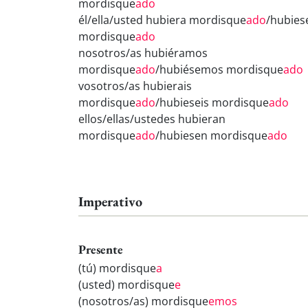
mordisque
ado
él/ella/usted hubiera mordisque
ado
/hubies
mordisque
ado
nosotros/as hubiéramos
mordisque
ado
/hubiésemos mordisque
ado
vosotros/as hubierais
mordisque
ado
/hubieseis mordisque
ado
ellos/ellas/ustedes hubieran
mordisque
ado
/hubiesen mordisque
ado
Imperativo
Presente
(tú) mordisque
a
(usted) mordisque
e
(nosotros/as) mordisque
emos