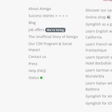
About Aimigo
Discover our Le
Success stories
⭐️ ⭐️ ⭐️ ⭐️
Online shop 🛍
Blog
Gymglish as a gi
Job offers
We're hiring
Learn English 
The Unofficial Story of Aimigo
California
Our CSR Program
&
Social
Learn French w
Impact
Frantastique
Contact us
Learn Spanish 
Hotel Borbollón
Press
Learn German 
Help (FAQ)
Wunderbla
Status
Learn Italian w
Baldoria
Gymglish for A
Gymglish for iO