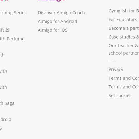
Gymglish for 
arning Series
Discover Aimigo Coach
For Educators
Aimigo for Android
Become a part
ft
🎁
Aimigo for iOS
Case studies
with Perfume
Our teacher &
school partner
ith
----
Privacy
with
Terms and Con
Terms and Con
with
Set cookies
ith Saga
ndroid
S