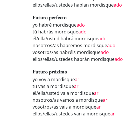
ellos/ellas/ustedes habían mordisque
ado
Futuro perfecto
yo habré mordisque
ado
tú habrás mordisque
ado
él/ella/usted habrá mordisque
ado
nosotros/as habremos mordisque
ado
vosotros/as habréis mordisque
ado
ellos/ellas/ustedes habrán mordisque
ado
Futuro próximo
yo voy a mordisque
ar
tú vas a mordisque
ar
él/ella/usted va a mordisque
ar
nosotros/as vamos a mordisque
ar
vosotros/as vais a mordisque
ar
ellos/ellas/ustedes van a mordisque
ar