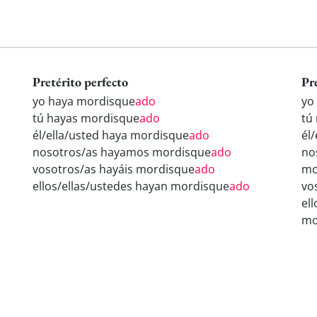
Pretérito perfecto
Pr
yo haya mordisque
ado
yo
tú hayas mordisque
ado
tú
él/ella/usted haya mordisque
ado
él
nosotros/as hayamos mordisque
ado
no
vosotros/as hayáis mordisque
ado
mo
ellos/ellas/ustedes hayan mordisque
ado
vo
el
mo