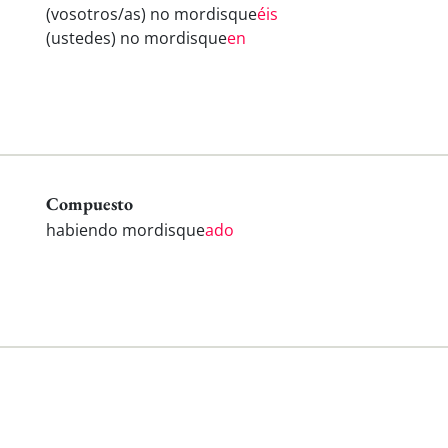
(vosotros/as) no mordisque
éis
(ustedes) no mordisque
en
Compuesto
habiendo mordisque
ado