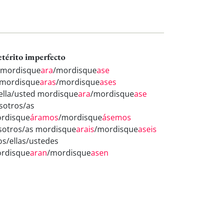
etérito imperfecto
 mordisque
ara
/mordisque
ase
 mordisque
aras
/mordisque
ases
/ella/usted mordisque
ara
/mordisque
ase
sotros/as
rdisque
áramos
/mordisque
ásemos
sotros/as mordisque
arais
/mordisque
aseis
los/ellas/ustedes
rdisque
aran
/mordisque
asen