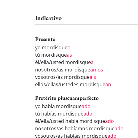
Indicativo
Presente
yo mordisque
o
tú mordisque
as
él/ella/usted mordisque
a
nosotros/as mordisque
amos
vosotros/as mordisque
áis
ellos/ellas/ustedes mordisque
an
Pretérito pluscuamperfecto
yo había mordisque
ado
tú habías mordisque
ado
él/ella/usted había mordisque
ado
nosotros/as habíamos mordisque
ado
vosotros/as habíais mordisque
ado