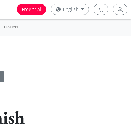
Free trial
English
ITALIAN
nish