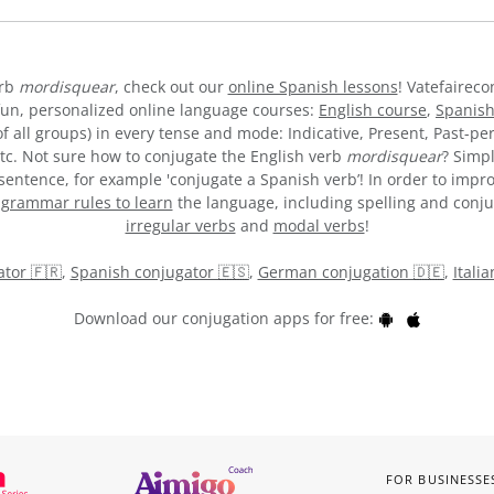
erb
mordisquear
, check out our
online Spanish lessons
! Vatefaireco
fun, personalized online language courses:
English course
,
Spanish
 all groups) in every tense and mode: Indicative, Present, Past-per
 etc. Not sure how to conjugate the English verb
mordisquear
? Simp
entence, for example 'conjugate a Spanish verb’! In order to impro
y
grammar rules to learn
the language, including spelling and conjuga
irregular verbs
and
modal verbs
!
tor 🇫🇷
,
Spanish conjugator 🇪🇸
,
German conjugation 🇩🇪
,
Itali
Download our conjugation apps for free:
FOR BUSINESSE