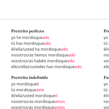
Pretérito perfecto
Pr
yo he mordisque
ado
yo
tú has mordisque
ado
tú
él/ella/usted ha mordisque
ado
él
nosotros/as hemos mordisque
ado
no
vosotros/as habéis mordisque
ado
vo
ellos/ellas/ustedes han mordisque
ado
el
Pretérito indefinido
Fu
yo mordisque
é
yo
tú mordisque
aste
tú
él/ella/usted mordisque
ó
él
nosotros/as mordisque
amos
no
vosotros/as mordisque
asteis
vo