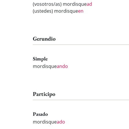
(vosotros/as) mordisque
ad
(ustedes) mordisque
en
Gerundio
Simple
mordisque
ando
Participo
Pasado
mordisque
ado