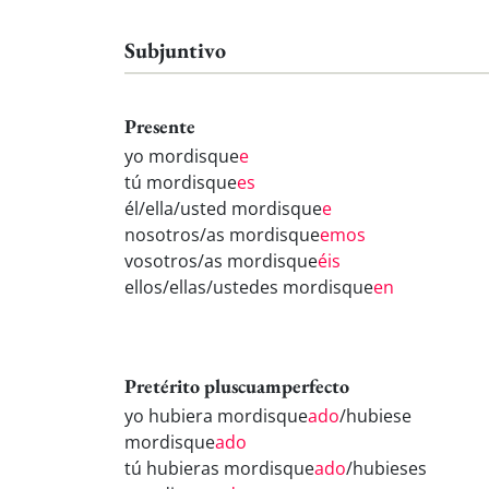
Subjuntivo
Presente
yo mordisque
e
tú mordisque
es
él/ella/usted mordisque
e
nosotros/as mordisque
emos
vosotros/as mordisque
éis
ellos/ellas/ustedes mordisque
en
Pretérito pluscuamperfecto
yo hubiera mordisque
ado
/hubiese
mordisque
ado
tú hubieras mordisque
ado
/hubieses