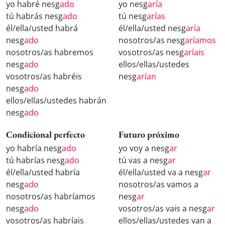
yo habré nesg
ado
yo nesg
aría
tú habrás nesg
ado
tú nesg
arías
él/ella/usted habrá
él/ella/usted nesg
aría
nesg
ado
nosotros/as nesg
aríamos
nosotros/as habremos
vosotros/as nesg
aríais
nesg
ado
ellos/ellas/ustedes
vosotros/as habréis
nesg
arían
nesg
ado
ellos/ellas/ustedes habrán
nesg
ado
Condicional perfecto
Futuro próximo
yo habría nesg
ado
yo voy a nesg
ar
tú habrías nesg
ado
tú vas a nesg
ar
él/ella/usted habría
él/ella/usted va a nesg
ar
nesg
ado
nosotros/as vamos a
nosotros/as habríamos
nesg
ar
nesg
ado
vosotros/as vais a nesg
ar
vosotros/as habríais
ellos/ellas/ustedes van a