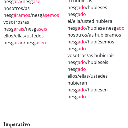
tú hubieras
nesg
ara
/nesg
ase
nesg
ado
/hubieses
nosotros/as
nesg
ado
nesg
áramos
/nesg
ásemos
él/ella/usted hubiera
vosotros/as
nesg
ado
/hubiese nesg
ado
nesg
arais
/nesg
aseis
nosotros/as hubiéramos
ellos/ellas/ustedes
nesg
ado
/hubiésemos
nesg
aran
/nesg
asen
nesg
ado
vosotros/as hubierais
nesg
ado
/hubieseis
nesg
ado
ellos/ellas/ustedes
hubieran
nesg
ado
/hubiesen
nesg
ado
Imperativo