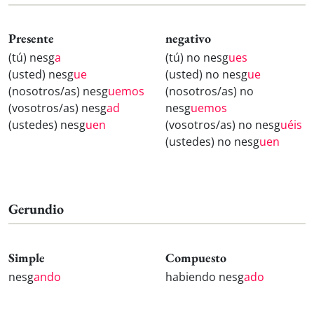
Presente
negativo
(tú) nesg
a
(tú) no nesg
ues
(usted) nesg
ue
(usted) no nesg
ue
(nosotros/as) nesg
uemos
(nosotros/as) no
(vosotros/as) nesg
ad
nesg
uemos
(ustedes) nesg
uen
(vosotros/as) no nesg
uéis
(ustedes) no nesg
uen
Gerundio
Simple
Compuesto
nesg
ando
habiendo nesg
ado