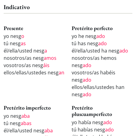
Indicativo
Presente
Pretérito perfecto
yo nesg
o
yo he nesg
ado
tú nesg
as
tú has nesg
ado
él/ella/usted nesg
a
él/ella/usted ha nesg
ado
nosotros/as nesg
amos
nosotros/as hemos
vosotros/as nesg
áis
nesg
ado
ellos/ellas/ustedes nesg
an
vosotros/as habéis
nesg
ado
ellos/ellas/ustedes han
nesg
ado
Pretérito imperfecto
Pretérito
pluscuamperfecto
yo nesg
aba
yo había nesg
ado
tú nesg
abas
tú habías nesg
ado
él/ella/usted nesg
aba