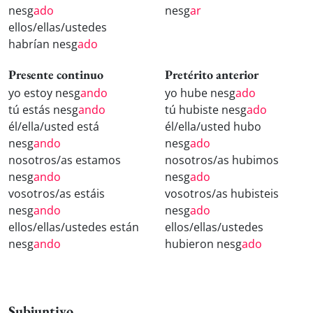
nesg
ado
nesg
ar
ellos/ellas/ustedes
habrían nesg
ado
Presente continuo
Pretérito anterior
yo estoy nesg
ando
yo hube nesg
ado
tú estás nesg
ando
tú hubiste nesg
ado
él/ella/usted está
él/ella/usted hubo
nesg
ando
nesg
ado
nosotros/as estamos
nosotros/as hubimos
nesg
ando
nesg
ado
vosotros/as estáis
vosotros/as hubisteis
nesg
ando
nesg
ado
ellos/ellas/ustedes están
ellos/ellas/ustedes
nesg
ando
hubieron nesg
ado
Subjuntivo