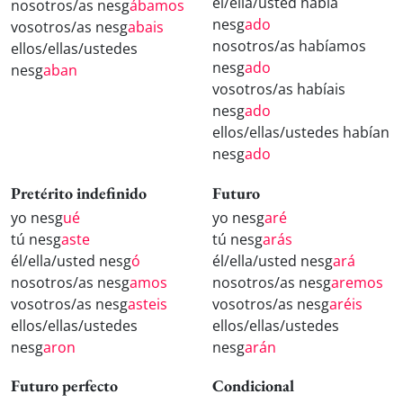
él/ella/usted había
nosotros/as nesg
ábamos
nesg
ado
vosotros/as nesg
abais
nosotros/as habíamos
ellos/ellas/ustedes
nesg
ado
nesg
aban
vosotros/as habíais
nesg
ado
ellos/ellas/ustedes habían
nesg
ado
Pretérito indefinido
Futuro
yo nesg
ué
yo nesg
aré
tú nesg
aste
tú nesg
arás
él/ella/usted nesg
ó
él/ella/usted nesg
ará
nosotros/as nesg
amos
nosotros/as nesg
aremos
vosotros/as nesg
asteis
vosotros/as nesg
aréis
ellos/ellas/ustedes
ellos/ellas/ustedes
nesg
aron
nesg
arán
Futuro perfecto
Condicional