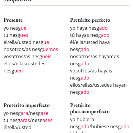
Presente
Pretérito perfecto
yo nesg
ue
yo haya nesg
ado
tú nesg
ues
tú hayas nesg
ado
él/ella/usted nesg
ue
él/ella/usted haya
nosotros/as nesg
uemos
nesg
ado
vosotros/as nesg
uéis
nosotros/as hayamos
ellos/ellas/ustedes
nesg
ado
nesg
uen
vosotros/as hayáis
nesg
ado
ellos/ellas/ustedes hayan
nesg
ado
Pretérito imperfecto
Pretérito
pluscuamperfecto
yo nesg
ara
/nesg
ase
yo hubiera
tú nesg
aras
/nesg
ases
nesg
ado
/hubiese nesg
ado
él/ella/usted