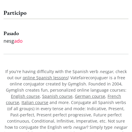
Participo
Pasado
nesg
ado
If you're having difficulty with the Spanish verb
nesgar
, check
out our
online Spanish lessons
! Vatefaireconjuguer is a free
online conjugator created by Gymglish. Founded in 2004,
Gymglish creates fun, personalized online language courses:
English course
,
Spanish course
,
German course
,
French
course
,
Italian course
and more. Conjugate all Spanish verbs
(of all groups) in every tense and mode: Indicative, Present,
Past-perfect, Present perfect progressive, Future perfect
continuous, Conditional, Infinitive, Imperative, etc. Not sure
how to conjugate the English verb
nesgar
? Simply type
nesgar