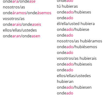
onde
ado
onde
ara
/onde
ase
tú hubieras
nosotros/as
onde
ado
/hubieses
onde
áramos
/onde
ásemos
onde
ado
vosotros/as
él/ella/usted hubiera
onde
arais
/onde
aseis
onde
ado
/hubiese
ellos/ellas/ustedes
onde
ado
onde
aran
/onde
asen
nosotros/as hubiéramos
onde
ado
/hubiésemos
onde
ado
vosotros/as hubierais
onde
ado
/hubieseis
onde
ado
ellos/ellas/ustedes
hubieran
onde
ado
/hubiesen
onde
ado