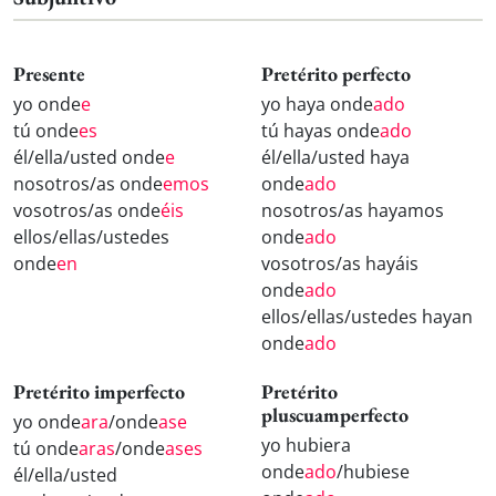
Presente
Pretérito perfecto
yo onde
e
yo haya onde
ado
tú onde
es
tú hayas onde
ado
él/ella/usted onde
e
él/ella/usted haya
nosotros/as onde
emos
onde
ado
vosotros/as onde
éis
nosotros/as hayamos
ellos/ellas/ustedes
onde
ado
onde
en
vosotros/as hayáis
onde
ado
ellos/ellas/ustedes hayan
onde
ado
Pretérito imperfecto
Pretérito
pluscuamperfecto
yo onde
ara
/onde
ase
yo hubiera
tú onde
aras
/onde
ases
onde
ado
/hubiese
él/ella/usted