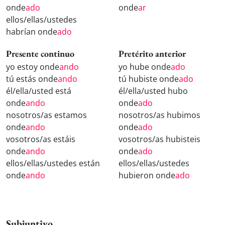
onde
ado
onde
ar
ellos/ellas/ustedes
habrían onde
ado
Presente continuo
Pretérito anterior
yo estoy onde
ando
yo hube onde
ado
tú estás onde
ando
tú hubiste onde
ado
él/ella/usted está
él/ella/usted hubo
onde
ando
onde
ado
nosotros/as estamos
nosotros/as hubimos
onde
ando
onde
ado
vosotros/as estáis
vosotros/as hubisteis
onde
ando
onde
ado
ellos/ellas/ustedes están
ellos/ellas/ustedes
onde
ando
hubieron onde
ado
Subjuntivo