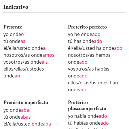
Indicativo
Presente
Pretérito perfecto
yo onde
o
yo he onde
ado
tú onde
as
tú has onde
ado
él/ella/usted onde
a
él/ella/usted ha onde
ado
nosotros/as onde
amos
nosotros/as hemos
vosotros/as onde
áis
onde
ado
ellos/ellas/ustedes
vosotros/as habéis
onde
an
onde
ado
ellos/ellas/ustedes han
onde
ado
Pretérito imperfecto
Pretérito
pluscuamperfecto
yo onde
aba
yo había onde
ado
tú onde
abas
tú habías onde
ado
él/ella/usted onde
aba