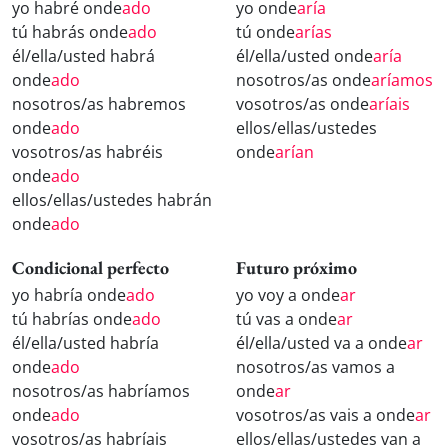
yo habré onde
ado
yo onde
aría
tú habrás onde
ado
tú onde
arías
él/ella/usted habrá
él/ella/usted onde
aría
onde
ado
nosotros/as onde
aríamos
nosotros/as habremos
vosotros/as onde
aríais
onde
ado
ellos/ellas/ustedes
vosotros/as habréis
onde
arían
onde
ado
ellos/ellas/ustedes habrán
onde
ado
Condicional perfecto
Futuro próximo
yo habría onde
ado
yo voy a onde
ar
tú habrías onde
ado
tú vas a onde
ar
él/ella/usted habría
él/ella/usted va a onde
ar
onde
ado
nosotros/as vamos a
nosotros/as habríamos
onde
ar
onde
ado
vosotros/as vais a onde
ar
vosotros/as habríais
ellos/ellas/ustedes van a