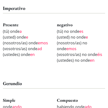
Imperativo
Presente
negativo
(tú) onde
a
(tú) no onde
es
(usted) onde
e
(usted) no onde
e
(nosotros/as) onde
emos
(nosotros/as) no
(vosotros/as) onde
ad
onde
emos
(ustedes) onde
en
(vosotros/as) no onde
éis
(ustedes) no onde
en
Gerundio
Simple
Compuesto
onde
ando
habiendo onde
ado