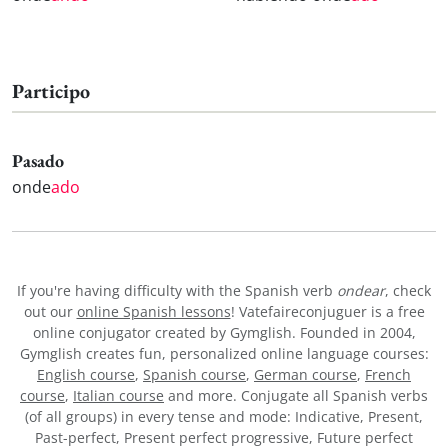
Participo
Pasado
onde
ado
If you're having difficulty with the Spanish verb
ondear
, check
out our
online Spanish lessons
! Vatefaireconjuguer is a free
online conjugator created by Gymglish. Founded in 2004,
Gymglish creates fun, personalized online language courses:
English course
,
Spanish course
,
German course
,
French
course
,
Italian course
and more. Conjugate all Spanish verbs
(of all groups) in every tense and mode: Indicative, Present,
Past-perfect, Present perfect progressive, Future perfect