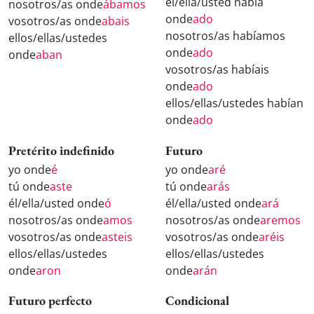
él/ella/usted había
nosotros/as onde
ábamos
onde
ado
vosotros/as onde
abais
nosotros/as habíamos
ellos/ellas/ustedes
onde
ado
onde
aban
vosotros/as habíais
onde
ado
ellos/ellas/ustedes habían
onde
ado
Pretérito indefinido
Futuro
yo onde
é
yo onde
aré
tú onde
aste
tú onde
arás
él/ella/usted onde
ó
él/ella/usted onde
ará
nosotros/as onde
amos
nosotros/as onde
aremos
vosotros/as onde
asteis
vosotros/as onde
aréis
ellos/ellas/ustedes
ellos/ellas/ustedes
onde
aron
onde
arán
Futuro perfecto
Condicional