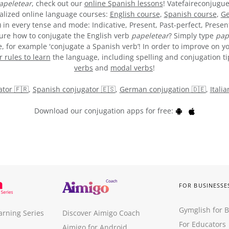
apeletear
, check out our
online Spanish lessons
! Vatefaireconjugue
alized online language courses:
English course
,
Spanish course
,
Ge
) in every tense and mode: Indicative, Present, Past-perfect, Presen
t sure how to conjugate the English verb
papeletear
? Simply type
pap
 for example 'conjugate a Spanish verb’! In order to improve on yo
rules to learn
the language, including spelling and conjugation tips
verbs
and
modal verbs
!
tor 🇫🇷
,
Spanish conjugator 🇪🇸
,
German conjugation 🇩🇪
,
Itali
Download our conjugation apps for free:
FOR BUSINESSE
Gymglish for 
arning Series
Discover Aimigo Coach
For Educators
Aimigo for Android