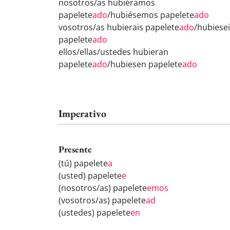
nosotros/as hubiéramos
papelete
ado
/hubiésemos papelete
ado
vosotros/as hubierais papelete
ado
/hubiese
papelete
ado
ellos/ellas/ustedes hubieran
papelete
ado
/hubiesen papelete
ado
Imperativo
Presente
(tú) papelete
a
(usted) papelete
e
(nosotros/as) papelete
emos
(vosotros/as) papelete
ad
(ustedes) papelete
en