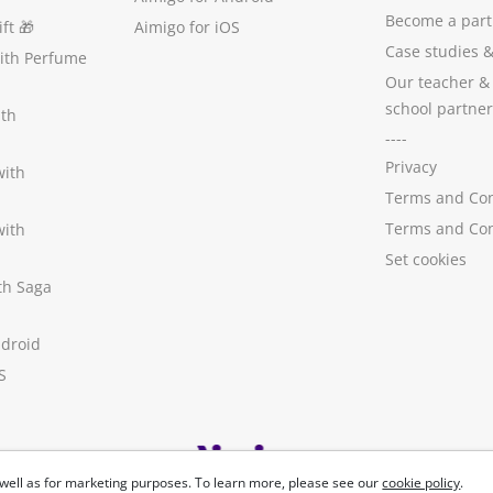
Become a part
ft
🎁
Aimigo for iOS
Case studies
with Perfume
Our teacher &
school partner
ith
----
Privacy
with
Terms and Con
Terms and Con
with
Set cookies
ith Saga
ndroid
S
well as for marketing purposes. To learn more, please see our
cookie policy
.