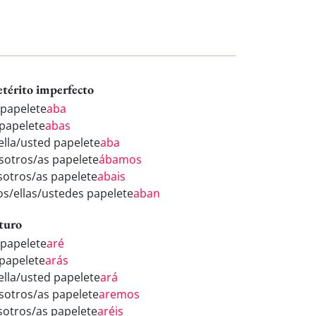
etérito imperfecto
 papelete
aba
 papelete
abas
/ella/usted papelete
aba
sotros/as papelete
ábamos
sotros/as papelete
abais
los/ellas/ustedes papelete
aban
turo
 papelete
aré
 papelete
arás
/ella/usted papelete
ará
sotros/as papelete
aremos
sotros/as papelete
aréis