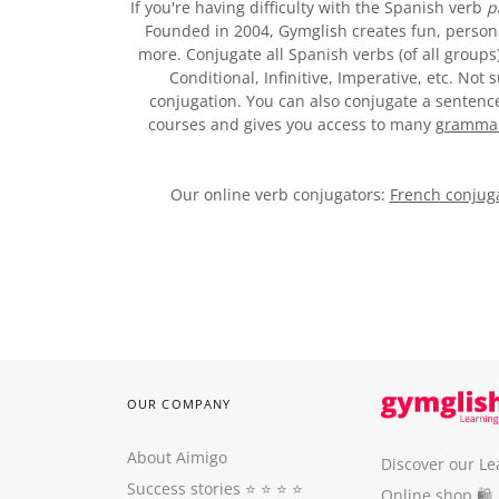
If you're having difficulty with the Spanish verb
p
Founded in 2004, Gymglish creates fun, person
more. Conjugate all Spanish verbs (of all groups
Conditional, Infinitive, Imperative, etc. No
conjugation. You can also conjugate a sentence,
courses and gives you access to many
grammar 
Our online verb conjugators:
French conjuga
OUR COMPANY
About Aimigo
Discover our Le
Success stories
⭐️ ⭐️ ⭐️ ⭐️
Online shop 🛍