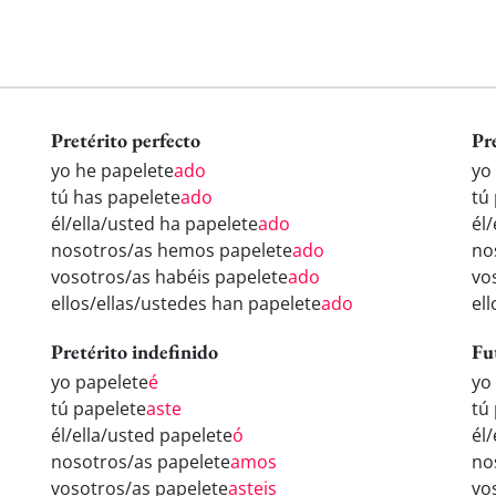
Pretérito perfecto
Pr
yo he papelete
ado
yo
tú has papelete
ado
tú
él/ella/usted ha papelete
ado
él
nosotros/as hemos papelete
ado
no
vosotros/as habéis papelete
ado
vo
ellos/ellas/ustedes han papelete
ado
el
Pretérito indefinido
Fu
yo papelete
é
yo
tú papelete
aste
tú
él/ella/usted papelete
ó
él
nosotros/as papelete
amos
no
vosotros/as papelete
asteis
vo