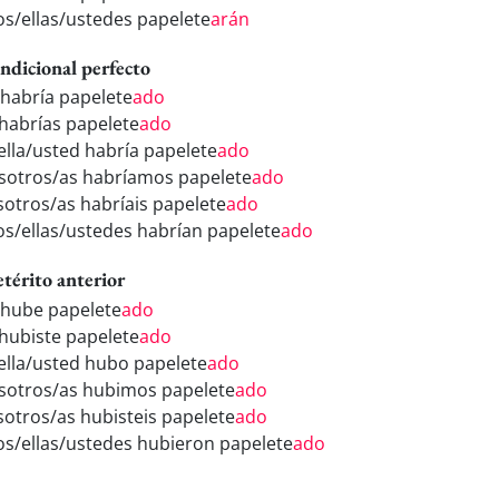
los/ellas/ustedes papelete
arán
ndicional perfecto
 habría papelete
ado
 habrías papelete
ado
/ella/usted habría papelete
ado
sotros/as habríamos papelete
ado
sotros/as habríais papelete
ado
los/ellas/ustedes habrían papelete
ado
etérito anterior
 hube papelete
ado
 hubiste papelete
ado
/ella/usted hubo papelete
ado
sotros/as hubimos papelete
ado
sotros/as hubisteis papelete
ado
los/ellas/ustedes hubieron papelete
ado