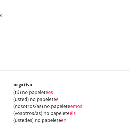
is
negativo
(tú) no papelete
es
(usted) no papelete
e
(nosotros/as) no papelete
emos
(vosotros/as) no papelete
éis
(ustedes) no papelete
en