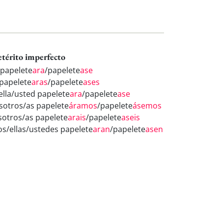
etérito imperfecto
 papelete
ara
/papelete
ase
 papelete
aras
/papelete
ases
/ella/usted papelete
ara
/papelete
ase
sotros/as papelete
áramos
/papelete
ásemos
sotros/as papelete
arais
/papelete
aseis
los/ellas/ustedes papelete
aran
/papelete
asen