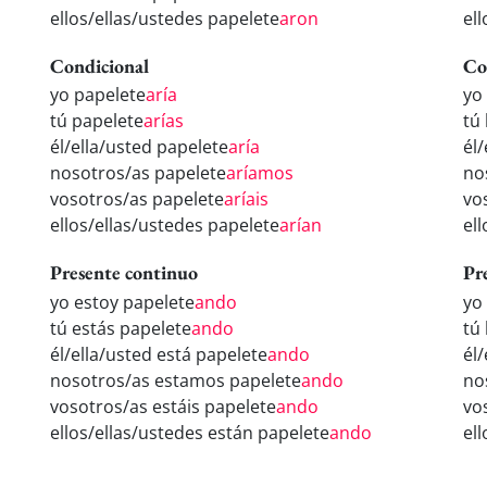
ellos/ellas/ustedes papelete
aron
el
Condicional
Co
yo papelete
aría
yo
tú papelete
arías
tú
él/ella/usted papelete
aría
él
nosotros/as papelete
aríamos
no
vosotros/as papelete
aríais
vo
ellos/ellas/ustedes papelete
arían
el
Presente continuo
Pr
yo estoy papelete
ando
yo
tú estás papelete
ando
tú
él/ella/usted está papelete
ando
él
nosotros/as estamos papelete
ando
no
vosotros/as estáis papelete
ando
vo
ellos/ellas/ustedes están papelete
ando
el