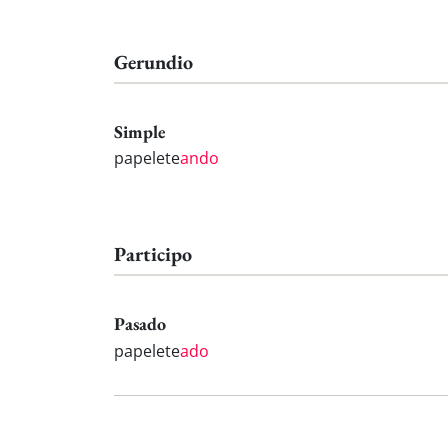
Gerundio
Simple
papelete
ando
Participo
Pasado
papelete
ado