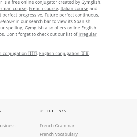
r is a free online conjugator created by Gymglish.
rman course
,
French course
,
Italian course
and
t perfect progressive, Future perfect continuous,
eletear
in our search bar to view its Spanish
ur spelling, Gymglish also offers online English
. Don't forget to check out our list of
irregular
an conjugation 🇮🇹
,
English conjugation 🇬🇧
.
S
USEFUL LINKS
Business
French Grammar
French Vocabulary