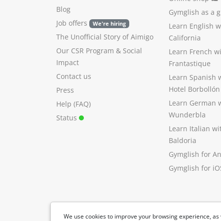
Blog
Gymglish as a gi
Job offers
We're hiring
Learn English 
The Unofficial Story of Aimigo
California
Our CSR Program
&
Social
Learn French w
Impact
Frantastique
Contact us
Learn Spanish 
Hotel Borbollón
Press
Learn German 
Help (FAQ)
Wunderbla
Status
Learn Italian w
Baldoria
Gymglish for A
Gymglish for iO
We use cookies to improve your browsing experience, as 