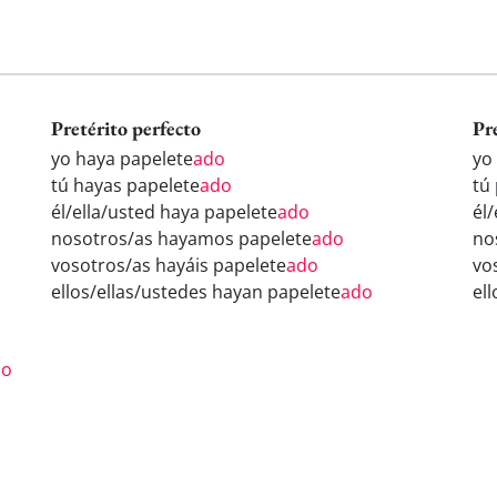
Pretérito perfecto
Pr
yo haya papelete
ado
yo
tú hayas papelete
ado
tú
él/ella/usted haya papelete
ado
él
nosotros/as hayamos papelete
ado
no
vosotros/as hayáis papelete
ado
vo
ellos/ellas/ustedes hayan papelete
ado
el
do