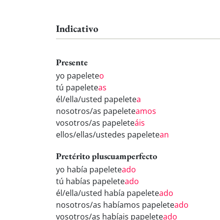
Indicativo
Presente
yo papelete
o
tú papelete
as
él/ella/usted papelete
a
nosotros/as papelete
amos
vosotros/as papelete
áis
ellos/ellas/ustedes papelete
an
Pretérito pluscuamperfecto
yo había papelete
ado
tú habías papelete
ado
él/ella/usted había papelete
ado
nosotros/as habíamos papelete
ado
vosotros/as habíais papelete
ado