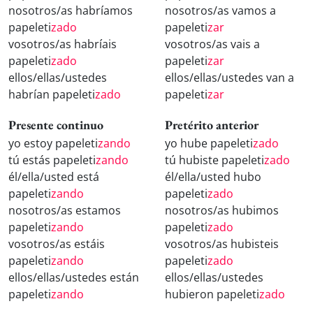
nosotros/as habríamos
nosotros/as vamos a
papeleti
zado
papeleti
zar
vosotros/as habríais
vosotros/as vais a
papeleti
zado
papeleti
zar
ellos/ellas/ustedes
ellos/ellas/ustedes van a
habrían papeleti
zado
papeleti
zar
Presente continuo
Pretérito anterior
yo estoy papeleti
zando
yo hube papeleti
zado
tú estás papeleti
zando
tú hubiste papeleti
zado
él/ella/usted está
él/ella/usted hubo
papeleti
zando
papeleti
zado
nosotros/as estamos
nosotros/as hubimos
papeleti
zando
papeleti
zado
vosotros/as estáis
vosotros/as hubisteis
papeleti
zando
papeleti
zado
ellos/ellas/ustedes están
ellos/ellas/ustedes
papeleti
zando
hubieron papeleti
zado