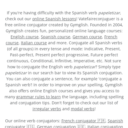
If you're having difficulty with the Spanish verb
papeletizar
,
check out our
online Spanish lessons
! Vatefaireconjuguer is a
free online conjugator created by Gymglish. Founded in 2004,
Gymglish creates fun, personalized online language courses:
English course
,
Spanish course
,
German course
,
French
course
,
Italian course
and more. Conjugate all Spanish verbs
(of all groups) in every tense and mode: Indicative, Present,
Past-perfect, Present perfect progressive, Future perfect
continuous, Conditional, Infinitive, Imperative, etc. Not sure
how to conjugate the English verb
papeletizar
? Simply type
papeletizar
in our search bar to view its Spanish conjugation.
You can also conjugate a sentence, for example 'conjugate a
Spanish verb’! In order to improve on your spelling, Gymglish
also offers online English courses and gives you access to
many
grammar rules to learn
the language, including spelling
and conjugation tips. Don't forget to check out our list of
irregular verbs
and
modal verbs
!
Our online verb conjugators:
French conjugator 🇫🇷
,
Spanish
conjugator 🇪🇸
,
German conjugation 🇩🇪
,
Italian conjugation