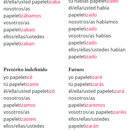
tú habías papeleti
zado
él/ella/usted papeleti
zaba
él/ella/usted había
nosotros/as
papeleti
zado
papeleti
zábamos
nosotros/as habíamos
vosotros/as
papeleti
zado
papeleti
zabais
vosotros/as habíais
ellos/ellas/ustedes
papeleti
zado
papeleti
zaban
ellos/ellas/ustedes habían
papeleti
zado
Pretérito indefinido
Futuro
yo papeleti
cé
yo papeleti
zaré
tú papeleti
zaste
tú papeleti
zarás
él/ella/usted papeleti
zó
él/ella/usted papeleti
zará
nosotros/as
nosotros/as
papeleti
zamos
papeleti
zaremos
vosotros/as
vosotros/as papeleti
zaréis
papeleti
zasteis
ellos/ellas/ustedes
ellos/ellas/ustedes
papeleti
zarán