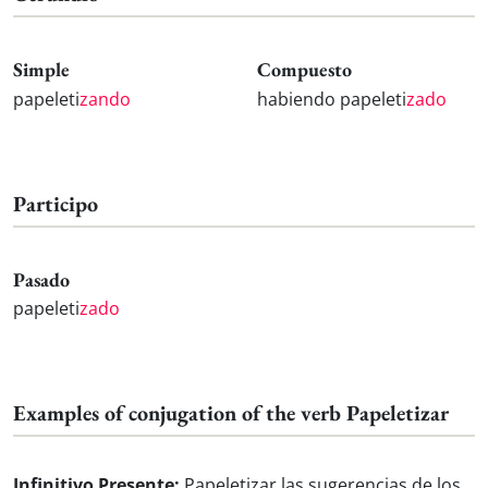
Simple
Compuesto
papeleti
zando
habiendo papeleti
zado
Participo
Pasado
papeleti
zado
Examples of conjugation of the verb Papeletizar
Infinitivo Presente:
Papeletizar las sugerencias de los