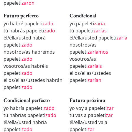
papeleti
zaron
Futuro perfecto
Condicional
yo habré papeleti
zado
yo papeleti
zaría
tú habrás papeleti
zado
tú papeleti
zarías
él/ella/usted habrá
él/ella/usted papeleti
zaría
papeleti
zado
nosotros/as
nosotros/as habremos
papeleti
zaríamos
papeleti
zado
vosotros/as
vosotros/as habréis
papeleti
zaríais
papeleti
zado
ellos/ellas/ustedes
ellos/ellas/ustedes habrán
papeleti
zarían
papeleti
zado
Condicional perfecto
Futuro próximo
yo habría papeleti
zado
yo voy a papeleti
zar
tú habrías papeleti
zado
tú vas a papeleti
zar
él/ella/usted habría
él/ella/usted va a
papeleti
zado
papeleti
zar