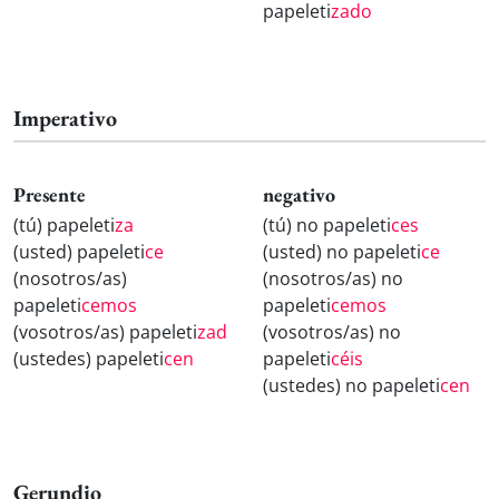
papeleti
zado
Imperativo
Presente
negativo
(tú) papeleti
za
(tú) no papeleti
ces
(usted) papeleti
ce
(usted) no papeleti
ce
(nosotros/as)
(nosotros/as) no
papeleti
cemos
papeleti
cemos
(vosotros/as) papeleti
zad
(vosotros/as) no
(ustedes) papeleti
cen
papeleti
céis
(ustedes) no papeleti
cen
Gerundio