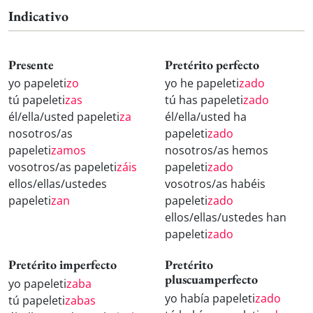
Indicativo
Presente
Pretérito perfecto
yo papeleti
zo
yo he papeleti
zado
tú papeleti
zas
tú has papeleti
zado
él/ella/usted papeleti
za
él/ella/usted ha
nosotros/as
papeleti
zado
papeleti
zamos
nosotros/as hemos
vosotros/as papeleti
záis
papeleti
zado
ellos/ellas/ustedes
vosotros/as habéis
papeleti
zan
papeleti
zado
ellos/ellas/ustedes han
papeleti
zado
Pretérito imperfecto
Pretérito
pluscuamperfecto
yo papeleti
zaba
yo había papeleti
zado
tú papeleti
zabas