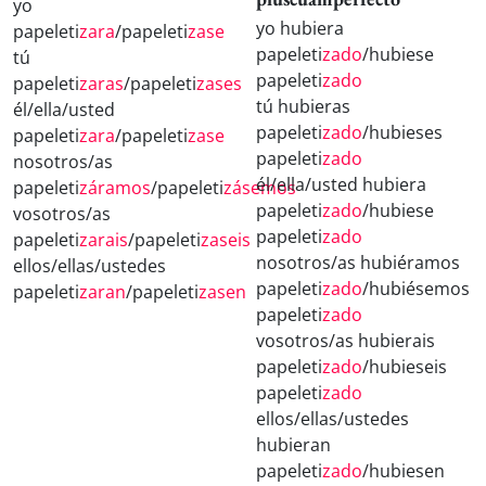
yo
yo hubiera
papeleti
zara
/papeleti
zase
papeleti
zado
/hubiese
tú
papeleti
zado
papeleti
zaras
/papeleti
zases
tú hubieras
él/ella/usted
papeleti
zado
/hubieses
papeleti
zara
/papeleti
zase
papeleti
zado
nosotros/as
él/ella/usted hubiera
papeleti
záramos
/papeleti
zásemos
papeleti
zado
/hubiese
vosotros/as
papeleti
zado
papeleti
zarais
/papeleti
zaseis
nosotros/as hubiéramos
ellos/ellas/ustedes
papeleti
zado
/hubiésemos
papeleti
zaran
/papeleti
zasen
papeleti
zado
vosotros/as hubierais
papeleti
zado
/hubieseis
papeleti
zado
ellos/ellas/ustedes
hubieran
papeleti
zado
/hubiesen