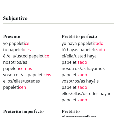
Subjuntivo
Presente
Pretérito perfecto
yo papeleti
ce
yo haya papeleti
zado
tú papeleti
ces
tú hayas papeleti
zado
él/ella/usted papeleti
ce
él/ella/usted haya
nosotros/as
papeleti
zado
papeleti
cemos
nosotros/as hayamos
vosotros/as papeleti
céis
papeleti
zado
ellos/ellas/ustedes
vosotros/as hayáis
papeleti
cen
papeleti
zado
ellos/ellas/ustedes hayan
papeleti
zado
Pretérito imperfecto
Pretérito
pluscuamperfecto