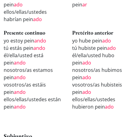
pein
ado
pein
ar
ellos/ellas/ustedes
habrían pein
ado
Presente continuo
Pretérito anterior
yo estoy pein
ando
yo hube pein
ado
tú estás pein
ando
tú hubiste pein
ado
él/ella/usted está
él/ella/usted hubo
pein
ando
pein
ado
nosotros/as estamos
nosotros/as hubimos
pein
ando
pein
ado
vosotros/as estáis
vosotros/as hubisteis
pein
ando
pein
ado
ellos/ellas/ustedes están
ellos/ellas/ustedes
pein
ando
hubieron pein
ado
Subjuntivo