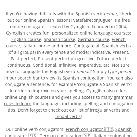
If you're having difficulty with the Spanish verb
peinar
, check
out our
online Spanish lessons
! Vatefaireconjuguer is a free
online conjugator created by Gymglish. Founded in 2004,
Gymglish creates fun, personalized online language courses:
English course
,
Spanish course
,
German course
,
French
course
,
Italian course
and more. Conjugate all Spanish verbs
(of all groups) in every tense and mode: Indicative, Present,
Past-perfect, Present perfect progressive, Future perfect
continuous, Conditional, Infinitive, Imperative, etc. Not sure
how to conjugate the English verb
peinar
? Simply type
peinar
in our search bar to view its Spanish conjugation. You can also
conjugate a sentence, for example 'conjugate a Spanish verb’!
In order to improve on your spelling, Gymglish also offers
online English courses and gives you access to many
grammar
rules to learn
the language, including spelling and conjugation
tips. Don't forget to check out our list of
irregular verbs
and
modal verbs
!
Our online verb conjugators:
French conjugator 🇫🇷
,
Spanish
conjugator 🇪🇸
,
German conjugation 🇩🇪
,
Italian conjugation