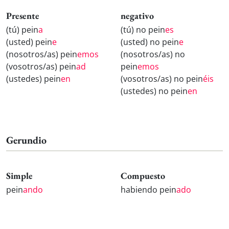
Presente
negativo
(tú) pein
a
(tú) no pein
es
(usted) pein
e
(usted) no pein
e
(nosotros/as) pein
emos
(nosotros/as) no
(vosotros/as) pein
ad
pein
emos
(ustedes) pein
en
(vosotros/as) no pein
éis
(ustedes) no pein
en
Gerundio
Simple
Compuesto
pein
ando
habiendo pein
ado