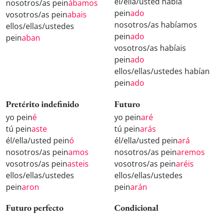
él/ella/usted había
nosotros/as pein
ábamos
pein
ado
vosotros/as pein
abais
nosotros/as habíamos
ellos/ellas/ustedes
pein
ado
pein
aban
vosotros/as habíais
pein
ado
ellos/ellas/ustedes habían
pein
ado
Pretérito indefinido
Futuro
yo pein
é
yo pein
aré
tú pein
aste
tú pein
arás
él/ella/usted pein
ó
él/ella/usted pein
ará
nosotros/as pein
amos
nosotros/as pein
aremos
vosotros/as pein
asteis
vosotros/as pein
aréis
ellos/ellas/ustedes
ellos/ellas/ustedes
pein
aron
pein
arán
Futuro perfecto
Condicional