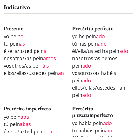
Indicativo
Presente
Pretérito perfecto
yo pein
o
yo he pein
ado
tú pein
as
tú has pein
ado
él/ella/usted pein
a
él/ella/usted ha pein
ado
nosotros/as pein
amos
nosotros/as hemos
vosotros/as pein
áis
pein
ado
ellos/ellas/ustedes pein
an
vosotros/as habéis
pein
ado
ellos/ellas/ustedes han
pein
ado
Pretérito imperfecto
Pretérito
pluscuamperfecto
yo pein
aba
yo había pein
ado
tú pein
abas
tú habías pein
ado
él/ella/usted pein
aba