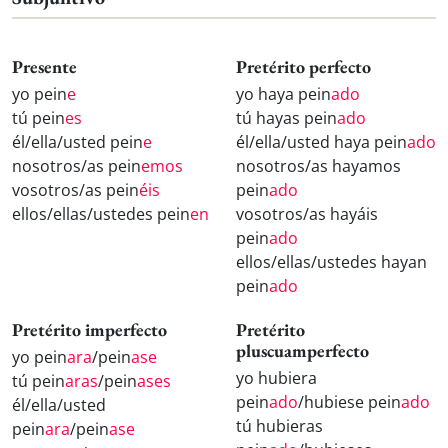
Presente
Pretérito perfecto
yo pein
e
yo haya pein
ado
tú pein
es
tú hayas pein
ado
él/ella/usted pein
e
él/ella/usted haya pein
ado
nosotros/as pein
emos
nosotros/as hayamos
vosotros/as pein
éis
pein
ado
ellos/ellas/ustedes pein
en
vosotros/as hayáis
pein
ado
ellos/ellas/ustedes hayan
pein
ado
Pretérito imperfecto
Pretérito
pluscuamperfecto
yo pein
ara
/pein
ase
yo hubiera
tú pein
aras
/pein
ases
pein
ado
/hubiese pein
ado
él/ella/usted
tú hubieras
pein
ara
/pein
ase