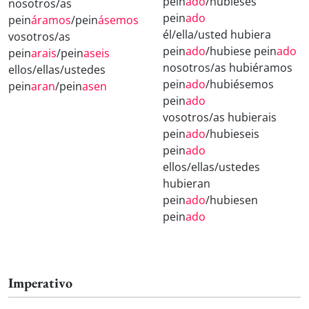
pein
ado
/hubieses
nosotros/as
pein
ado
pein
áramos
/pein
ásemos
él/ella/usted hubiera
vosotros/as
pein
ado
/hubiese pein
ado
pein
arais
/pein
aseis
nosotros/as hubiéramos
ellos/ellas/ustedes
pein
ado
/hubiésemos
pein
aran
/pein
asen
pein
ado
vosotros/as hubierais
pein
ado
/hubieseis
pein
ado
ellos/ellas/ustedes
hubieran
pein
ado
/hubiesen
pein
ado
Imperativo