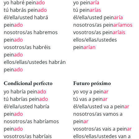
yo habré pein
ado
yo pein
aría
tú habrás pein
ado
tú pein
arías
él/ella/usted habrá
él/ella/usted pein
aría
pein
ado
nosotros/as pein
aríamos
nosotros/as habremos
vosotros/as pein
aríais
pein
ado
ellos/ellas/ustedes
vosotros/as habréis
pein
arían
pein
ado
ellos/ellas/ustedes habrán
pein
ado
Condicional perfecto
Futuro próximo
yo habría pein
ado
yo voy a pein
ar
tú habrías pein
ado
tú vas a pein
ar
él/ella/usted habría
él/ella/usted va a pein
ar
pein
ado
nosotros/as vamos a
nosotros/as habríamos
pein
ar
pein
ado
vosotros/as vais a pein
ar
vosotros/as habríais
ellos/ellas/ustedes van a