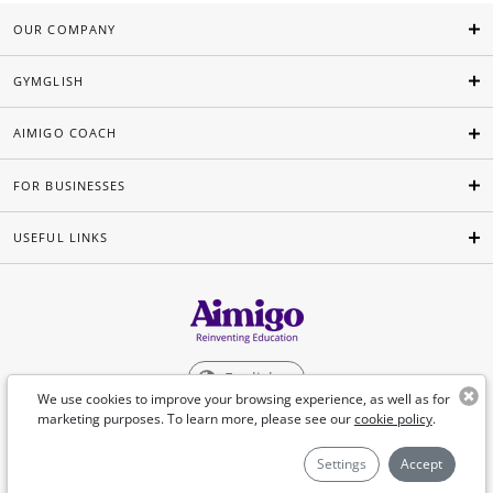
OUR COMPANY
GYMGLISH
AIMIGO COACH
FOR BUSINESSES
USEFUL LINKS
English
We use cookies to improve your browsing experience, as well as for
marketing purposes. To learn more, please see our
cookie policy
.
©Aimigo 2026
Settings
Accept