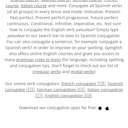
course
,
Italian course
and more. Conjugate all Spanish verbs
(of all groups) in every tense and mode: Indicative, Present,
Past-perfect, Present perfect progressive, Future perfect
continuous, Conditional, Infinitive, Imperative, etc. Not sure
how to conjugate the English verb
peludear
? Simply type
peludear
in our search bar to view its Spanish conjugation.
You can also conjugate a sentence, for example 'conjugate a
Spanish verb’! In order to improve on your spelling, Gymglish
also offers online English courses and gives you access to
many
grammar rules to learn
the language, including spelling
and conjugation tips. Don't forget to check out our list of
irregular verbs
and
modal verbs
!
Our online verb conjugators:
French conjugator 🇫🇷
,
Spanish
conjugator 🇪🇸
,
German conjugation 🇩🇪
,
Italian conjugation
🇮🇹
,
English conjugation 🇬🇧
.
Download our conjugation apps for free: