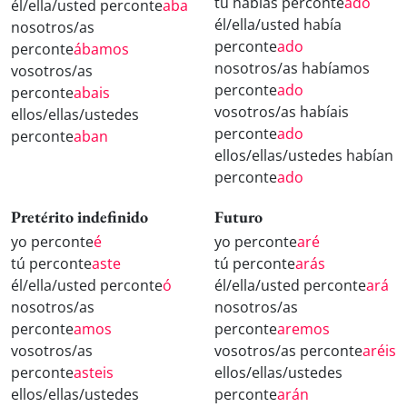
tú habías perconte
ado
él/ella/usted perconte
aba
él/ella/usted había
nosotros/as
perconte
ado
perconte
ábamos
nosotros/as habíamos
vosotros/as
perconte
ado
perconte
abais
vosotros/as habíais
ellos/ellas/ustedes
perconte
ado
perconte
aban
ellos/ellas/ustedes habían
perconte
ado
Pretérito indefinido
Futuro
yo perconte
é
yo perconte
aré
tú perconte
aste
tú perconte
arás
él/ella/usted perconte
ó
él/ella/usted perconte
ará
nosotros/as
nosotros/as
perconte
amos
perconte
aremos
vosotros/as
vosotros/as perconte
aréis
perconte
asteis
ellos/ellas/ustedes
ellos/ellas/ustedes
perconte
arán