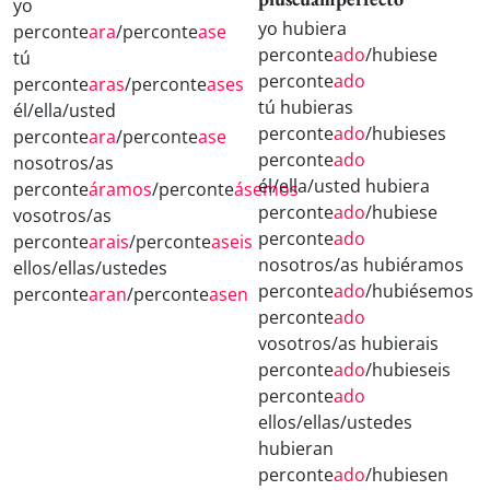
yo
yo hubiera
perconte
ara
/perconte
ase
perconte
ado
/hubiese
tú
perconte
ado
perconte
aras
/perconte
ases
tú hubieras
él/ella/usted
perconte
ado
/hubieses
perconte
ara
/perconte
ase
perconte
ado
nosotros/as
él/ella/usted hubiera
perconte
áramos
/perconte
ásemos
perconte
ado
/hubiese
vosotros/as
perconte
ado
perconte
arais
/perconte
aseis
nosotros/as hubiéramos
ellos/ellas/ustedes
perconte
ado
/hubiésemos
perconte
aran
/perconte
asen
perconte
ado
vosotros/as hubierais
perconte
ado
/hubieseis
perconte
ado
ellos/ellas/ustedes
hubieran
perconte
ado
/hubiesen