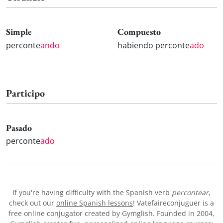
Simple
Compuesto
perconte
ando
habiendo perconte
ado
Participo
Pasado
perconte
ado
If you're having difficulty with the Spanish verb
percontear
,
check out our
online Spanish lessons
! Vatefaireconjuguer is a
free online conjugator created by Gymglish. Founded in 2004,