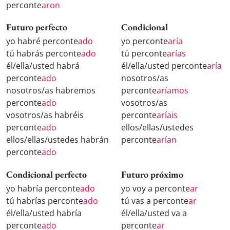
perconte
aron
Futuro perfecto
Condicional
yo habré perconte
ado
yo perconte
aría
tú habrás perconte
ado
tú perconte
arías
él/ella/usted habrá
él/ella/usted perconte
aría
perconte
ado
nosotros/as
nosotros/as habremos
perconte
aríamos
perconte
ado
vosotros/as
vosotros/as habréis
perconte
aríais
perconte
ado
ellos/ellas/ustedes
ellos/ellas/ustedes habrán
perconte
arían
perconte
ado
Condicional perfecto
Futuro próximo
yo habría perconte
ado
yo voy a perconte
ar
tú habrías perconte
ado
tú vas a perconte
ar
él/ella/usted habría
él/ella/usted va a
perconte
ado
perconte
ar