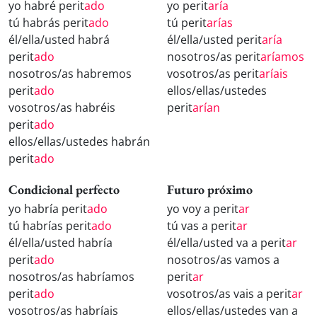
yo habré perit
ado
yo perit
aría
tú habrás perit
ado
tú perit
arías
él/ella/usted habrá
él/ella/usted perit
aría
perit
ado
nosotros/as perit
aríamos
nosotros/as habremos
vosotros/as perit
aríais
perit
ado
ellos/ellas/ustedes
vosotros/as habréis
perit
arían
perit
ado
ellos/ellas/ustedes habrán
perit
ado
Condicional perfecto
Futuro próximo
yo habría perit
ado
yo voy a perit
ar
tú habrías perit
ado
tú vas a perit
ar
él/ella/usted habría
él/ella/usted va a perit
ar
perit
ado
nosotros/as vamos a
nosotros/as habríamos
perit
ar
perit
ado
vosotros/as vais a perit
ar
vosotros/as habríais
ellos/ellas/ustedes van a