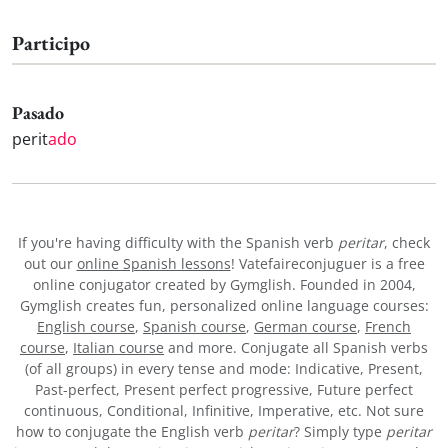
Participo
Pasado
perit
ado
If you're having difficulty with the Spanish verb
peritar
, check
out our
online Spanish lessons
! Vatefaireconjuguer is a free
online conjugator created by Gymglish. Founded in 2004,
Gymglish creates fun, personalized online language courses:
English course
,
Spanish course
,
German course
,
French
course
,
Italian course
and more. Conjugate all Spanish verbs
(of all groups) in every tense and mode: Indicative, Present,
Past-perfect, Present perfect progressive, Future perfect
continuous, Conditional, Infinitive, Imperative, etc. Not sure
how to conjugate the English verb
peritar
? Simply type
peritar