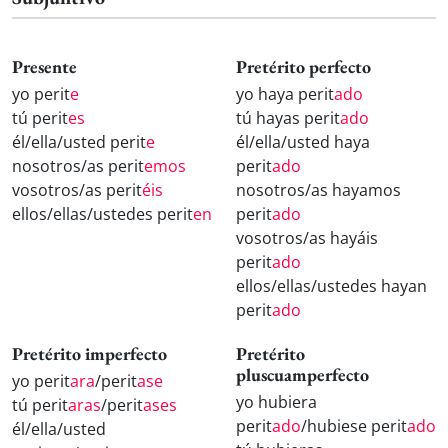
Presente
Pretérito perfecto
yo perit
e
yo haya perit
ado
tú perit
es
tú hayas perit
ado
él/ella/usted perit
e
él/ella/usted haya
nosotros/as perit
emos
perit
ado
vosotros/as perit
éis
nosotros/as hayamos
ellos/ellas/ustedes perit
en
perit
ado
vosotros/as hayáis
perit
ado
ellos/ellas/ustedes hayan
perit
ado
Pretérito imperfecto
Pretérito
pluscuamperfecto
yo perit
ara
/perit
ase
yo hubiera
tú perit
aras
/perit
ases
perit
ado
/hubiese perit
ado
él/ella/usted