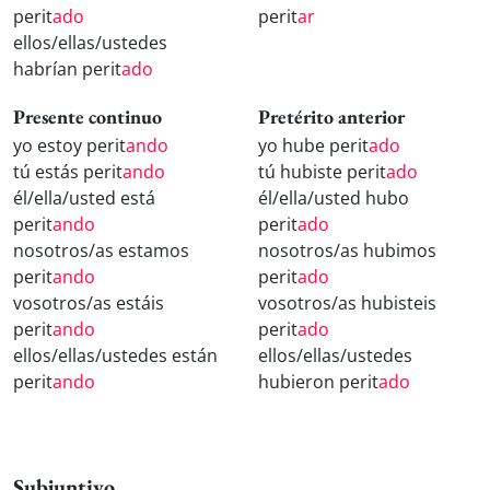
perit
ado
perit
ar
ellos/ellas/ustedes
habrían perit
ado
Presente continuo
Pretérito anterior
yo estoy perit
ando
yo hube perit
ado
tú estás perit
ando
tú hubiste perit
ado
él/ella/usted está
él/ella/usted hubo
perit
ando
perit
ado
nosotros/as estamos
nosotros/as hubimos
perit
ando
perit
ado
vosotros/as estáis
vosotros/as hubisteis
perit
ando
perit
ado
ellos/ellas/ustedes están
ellos/ellas/ustedes
perit
ando
hubieron perit
ado
Subjuntivo