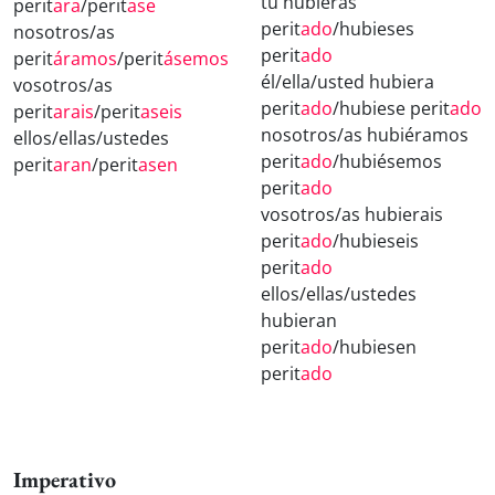
tú hubieras
perit
ara
/perit
ase
perit
ado
/hubieses
nosotros/as
perit
ado
perit
áramos
/perit
ásemos
él/ella/usted hubiera
vosotros/as
perit
ado
/hubiese perit
ado
perit
arais
/perit
aseis
nosotros/as hubiéramos
ellos/ellas/ustedes
perit
ado
/hubiésemos
perit
aran
/perit
asen
perit
ado
vosotros/as hubierais
perit
ado
/hubieseis
perit
ado
ellos/ellas/ustedes
hubieran
perit
ado
/hubiesen
perit
ado
Imperativo