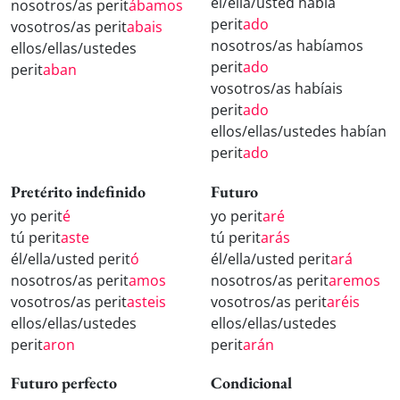
él/ella/usted había
nosotros/as perit
ábamos
perit
ado
vosotros/as perit
abais
nosotros/as habíamos
ellos/ellas/ustedes
perit
ado
perit
aban
vosotros/as habíais
perit
ado
ellos/ellas/ustedes habían
perit
ado
Pretérito indefinido
Futuro
yo perit
é
yo perit
aré
tú perit
aste
tú perit
arás
él/ella/usted perit
ó
él/ella/usted perit
ará
nosotros/as perit
amos
nosotros/as perit
aremos
vosotros/as perit
asteis
vosotros/as perit
aréis
ellos/ellas/ustedes
ellos/ellas/ustedes
perit
aron
perit
arán
Futuro perfecto
Condicional