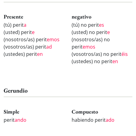
Presente
negativo
(tú) perit
a
(tú) no perit
es
(usted) perit
e
(usted) no perit
e
(nosotros/as) perit
emos
(nosotros/as) no
(vosotros/as) perit
ad
perit
emos
(ustedes) perit
en
(vosotros/as) no perit
éis
(ustedes) no perit
en
Gerundio
Simple
Compuesto
perit
ando
habiendo perit
ado