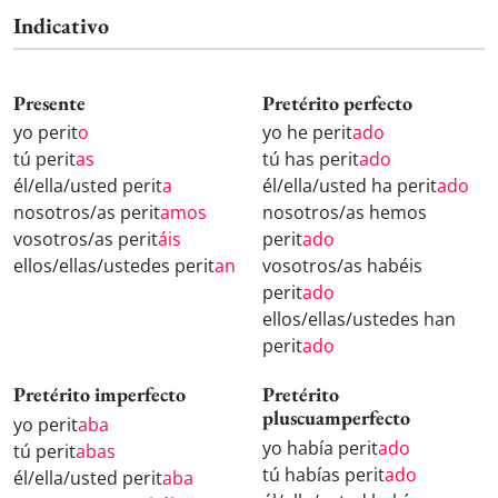
Indicativo
Presente
Pretérito perfecto
yo perit
o
yo he perit
ado
tú perit
as
tú has perit
ado
él/ella/usted perit
a
él/ella/usted ha perit
ado
nosotros/as perit
amos
nosotros/as hemos
vosotros/as perit
áis
perit
ado
ellos/ellas/ustedes perit
an
vosotros/as habéis
perit
ado
ellos/ellas/ustedes han
perit
ado
Pretérito imperfecto
Pretérito
pluscuamperfecto
yo perit
aba
yo había perit
ado
tú perit
abas
tú habías perit
ado
él/ella/usted perit
aba