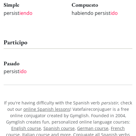
Simple
Compuesto
persist
iendo
habiendo persist
ido
Participo
Pasado
persist
ido
If you're having difficulty with the Spanish verb
persistir
, check
out our
online Spanish lessons
! Vatefaireconjuguer is a free
online conjugator created by Gymglish. Founded in 2004,
Gymglish creates fun, personalized online language courses:
English course
,
Spanish course
,
German course
,
French
course
,
Italian course
and more. Conjugate all Spanish verbs