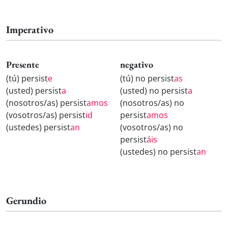
Imperativo
Presente
negativo
(tú) persist
e
(tú) no persist
as
(usted) persist
a
(usted) no persist
a
(nosotros/as) persist
amos
(nosotros/as) no
(vosotros/as) persist
id
persist
amos
(ustedes) persist
an
(vosotros/as) no
persist
áis
(ustedes) no persist
an
Gerundio