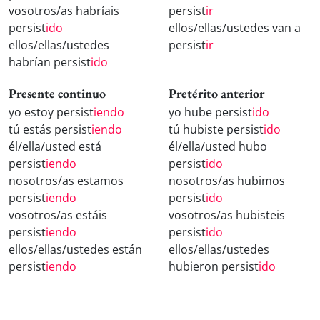
vosotros/as habríais
persist
ir
persist
ido
ellos/ellas/ustedes van a
ellos/ellas/ustedes
persist
ir
habrían persist
ido
Presente continuo
Pretérito anterior
yo estoy persist
iendo
yo hube persist
ido
tú estás persist
iendo
tú hubiste persist
ido
él/ella/usted está
él/ella/usted hubo
persist
iendo
persist
ido
nosotros/as estamos
nosotros/as hubimos
persist
iendo
persist
ido
vosotros/as estáis
vosotros/as hubisteis
persist
iendo
persist
ido
ellos/ellas/ustedes están
ellos/ellas/ustedes
persist
iendo
hubieron persist
ido