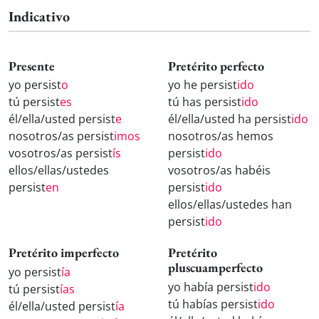
Indicativo
Presente
Pretérito perfecto
yo persist
o
yo he persist
ido
tú persist
es
tú has persist
ido
él/ella/usted persist
e
él/ella/usted ha persist
ido
nosotros/as persist
imos
nosotros/as hemos
vosotros/as persist
ís
persist
ido
ellos/ellas/ustedes
vosotros/as habéis
persist
en
persist
ido
ellos/ellas/ustedes han
persist
ido
Pretérito imperfecto
Pretérito
pluscuamperfecto
yo persist
ía
yo había persist
ido
tú persist
ías
tú habías persist
ido
él/ella/usted persist
ía