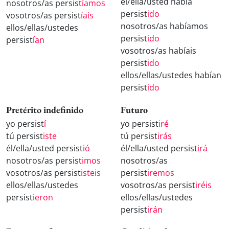
él/ella/usted había
nosotros/as persist
íamos
persist
ido
vosotros/as persist
íais
nosotros/as habíamos
ellos/ellas/ustedes
persist
ido
persist
ían
vosotros/as habíais
persist
ido
ellos/ellas/ustedes habían
persist
ido
Pretérito indefinido
Futuro
yo persist
í
yo persist
iré
tú persist
iste
tú persist
irás
él/ella/usted persist
ió
él/ella/usted persist
irá
nosotros/as persist
imos
nosotros/as
vosotros/as persist
isteis
persist
iremos
ellos/ellas/ustedes
vosotros/as persist
iréis
persist
ieron
ellos/ellas/ustedes
persist
irán