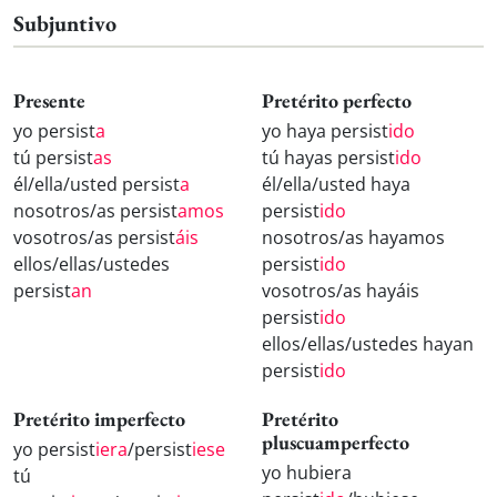
Subjuntivo
Presente
Pretérito perfecto
yo persist
a
yo haya persist
ido
tú persist
as
tú hayas persist
ido
él/ella/usted persist
a
él/ella/usted haya
nosotros/as persist
amos
persist
ido
vosotros/as persist
áis
nosotros/as hayamos
ellos/ellas/ustedes
persist
ido
persist
an
vosotros/as hayáis
persist
ido
ellos/ellas/ustedes hayan
persist
ido
Pretérito imperfecto
Pretérito
pluscuamperfecto
yo persist
iera
/persist
iese
yo hubiera
tú