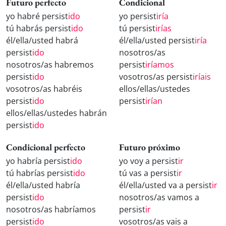
Futuro perfecto
Condicional
yo habré persist
ido
yo persist
iría
tú habrás persist
ido
tú persist
irías
él/ella/usted habrá
él/ella/usted persist
iría
persist
ido
nosotros/as
nosotros/as habremos
persist
iríamos
persist
ido
vosotros/as persist
iríais
vosotros/as habréis
ellos/ellas/ustedes
persist
ido
persist
irían
ellos/ellas/ustedes habrán
persist
ido
Condicional perfecto
Futuro próximo
yo habría persist
ido
yo voy a persist
ir
tú habrías persist
ido
tú vas a persist
ir
él/ella/usted habría
él/ella/usted va a persist
ir
persist
ido
nosotros/as vamos a
nosotros/as habríamos
persist
ir
persist
ido
vosotros/as vais a