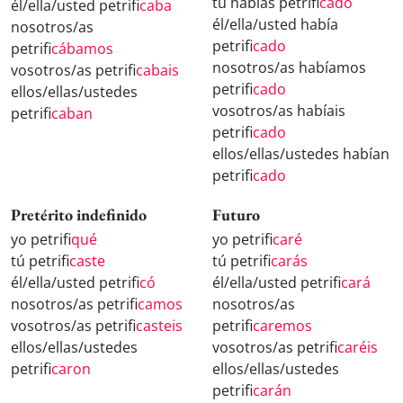
tú habías petrifi
cado
él/ella/usted petrifi
caba
él/ella/usted había
nosotros/as
petrifi
cado
petrifi
cábamos
nosotros/as habíamos
vosotros/as petrifi
cabais
petrifi
cado
ellos/ellas/ustedes
vosotros/as habíais
petrifi
caban
petrifi
cado
ellos/ellas/ustedes habían
petrifi
cado
Pretérito indefinido
Futuro
yo petrifi
qué
yo petrifi
caré
tú petrifi
caste
tú petrifi
carás
él/ella/usted petrifi
có
él/ella/usted petrifi
cará
nosotros/as petrifi
camos
nosotros/as
vosotros/as petrifi
casteis
petrifi
caremos
ellos/ellas/ustedes
vosotros/as petrifi
caréis
petrifi
caron
ellos/ellas/ustedes
petrifi
carán