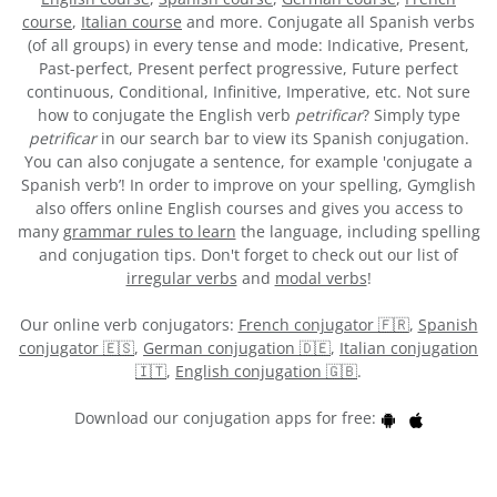
course
,
Italian course
and more. Conjugate all Spanish verbs
(of all groups) in every tense and mode: Indicative, Present,
Past-perfect, Present perfect progressive, Future perfect
continuous, Conditional, Infinitive, Imperative, etc. Not sure
how to conjugate the English verb
petrificar
? Simply type
petrificar
in our search bar to view its Spanish conjugation.
You can also conjugate a sentence, for example 'conjugate a
Spanish verb’! In order to improve on your spelling, Gymglish
also offers online English courses and gives you access to
many
grammar rules to learn
the language, including spelling
and conjugation tips. Don't forget to check out our list of
irregular verbs
and
modal verbs
!
Our online verb conjugators:
French conjugator 🇫🇷
,
Spanish
conjugator 🇪🇸
,
German conjugation 🇩🇪
,
Italian conjugation
🇮🇹
,
English conjugation 🇬🇧
.
Download our conjugation apps for free: