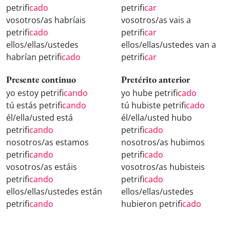
petrifi
cado
petrifi
car
vosotros/as habríais
vosotros/as vais a
petrifi
cado
petrifi
car
ellos/ellas/ustedes
ellos/ellas/ustedes van a
habrían petrifi
cado
petrifi
car
Presente continuo
Pretérito anterior
yo estoy petrifi
cando
yo hube petrifi
cado
tú estás petrifi
cando
tú hubiste petrifi
cado
él/ella/usted está
él/ella/usted hubo
petrifi
cando
petrifi
cado
nosotros/as estamos
nosotros/as hubimos
petrifi
cando
petrifi
cado
vosotros/as estáis
vosotros/as hubisteis
petrifi
cando
petrifi
cado
ellos/ellas/ustedes están
ellos/ellas/ustedes
petrifi
cando
hubieron petrifi
cado