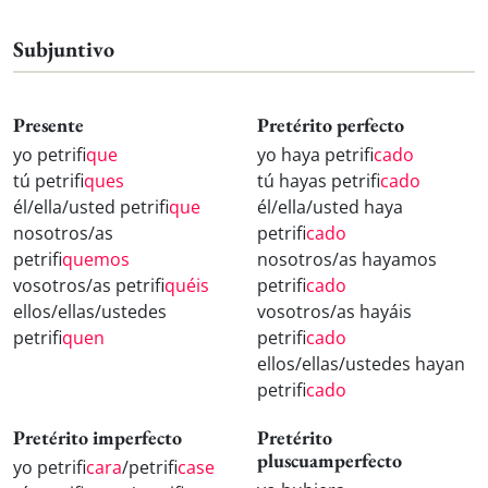
Subjuntivo
Presente
Pretérito perfecto
yo petrifi
que
yo haya petrifi
cado
tú petrifi
ques
tú hayas petrifi
cado
él/ella/usted petrifi
que
él/ella/usted haya
nosotros/as
petrifi
cado
petrifi
quemos
nosotros/as hayamos
vosotros/as petrifi
quéis
petrifi
cado
ellos/ellas/ustedes
vosotros/as hayáis
petrifi
quen
petrifi
cado
ellos/ellas/ustedes hayan
petrifi
cado
Pretérito imperfecto
Pretérito
pluscuamperfecto
yo petrifi
cara
/petrifi
case