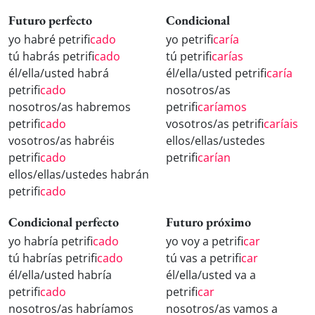
Futuro perfecto
Condicional
yo habré petrifi
cado
yo petrifi
caría
tú habrás petrifi
cado
tú petrifi
carías
él/ella/usted habrá
él/ella/usted petrifi
caría
petrifi
cado
nosotros/as
nosotros/as habremos
petrifi
caríamos
petrifi
cado
vosotros/as petrifi
caríais
vosotros/as habréis
ellos/ellas/ustedes
petrifi
cado
petrifi
carían
ellos/ellas/ustedes habrán
petrifi
cado
Condicional perfecto
Futuro próximo
yo habría petrifi
cado
yo voy a petrifi
car
tú habrías petrifi
cado
tú vas a petrifi
car
él/ella/usted habría
él/ella/usted va a
petrifi
cado
petrifi
car
nosotros/as habríamos
nosotros/as vamos a