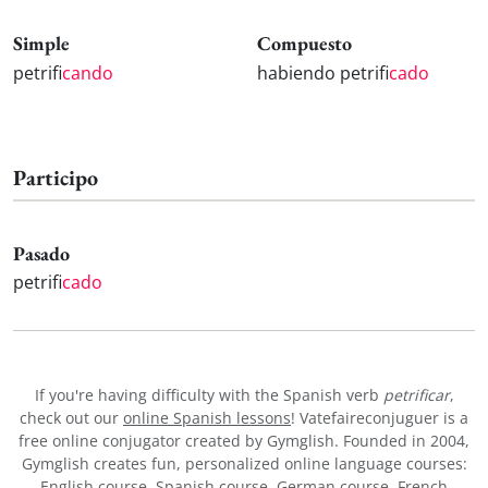
Simple
Compuesto
petrifi
cando
habiendo petrifi
cado
Participo
Pasado
petrifi
cado
If you're having difficulty with the Spanish verb
petrificar
,
check out our
online Spanish lessons
! Vatefaireconjuguer is a
free online conjugator created by Gymglish. Founded in 2004,
Gymglish creates fun, personalized online language courses:
English course
,
Spanish course
,
German course
,
French