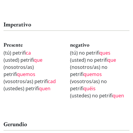
Imperativo
Presente
negativo
(tú) petrifi
ca
(tú) no petrifi
ques
(usted) petrifi
que
(usted) no petrifi
que
(nosotros/as)
(nosotros/as) no
petrifi
quemos
petrifi
quemos
(vosotros/as) petrifi
cad
(vosotros/as) no
(ustedes) petrifi
quen
petrifi
quéis
(ustedes) no petrifi
quen
Gerundio