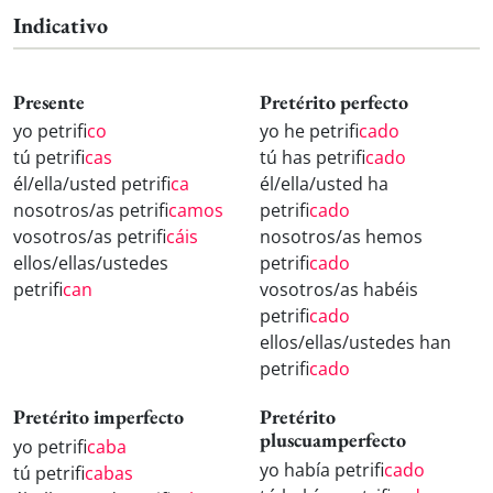
Indicativo
Presente
Pretérito perfecto
yo petrifi
co
yo he petrifi
cado
tú petrifi
cas
tú has petrifi
cado
él/ella/usted petrifi
ca
él/ella/usted ha
nosotros/as petrifi
camos
petrifi
cado
vosotros/as petrifi
cáis
nosotros/as hemos
ellos/ellas/ustedes
petrifi
cado
petrifi
can
vosotros/as habéis
petrifi
cado
ellos/ellas/ustedes han
petrifi
cado
Pretérito imperfecto
Pretérito
pluscuamperfecto
yo petrifi
caba
yo había petrifi
cado
tú petrifi
cabas