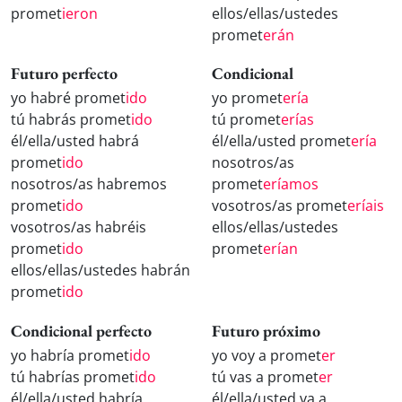
promet
ieron
ellos/ellas/ustedes
promet
erán
Futuro perfecto
Condicional
yo habré promet
ido
yo promet
ería
tú habrás promet
ido
tú promet
erías
él/ella/usted habrá
él/ella/usted promet
ería
promet
ido
nosotros/as
nosotros/as habremos
promet
eríamos
promet
ido
vosotros/as promet
eríais
vosotros/as habréis
ellos/ellas/ustedes
promet
ido
promet
erían
ellos/ellas/ustedes habrán
promet
ido
Condicional perfecto
Futuro próximo
yo habría promet
ido
yo voy a promet
er
tú habrías promet
ido
tú vas a promet
er
él/ella/usted habría
él/ella/usted va a