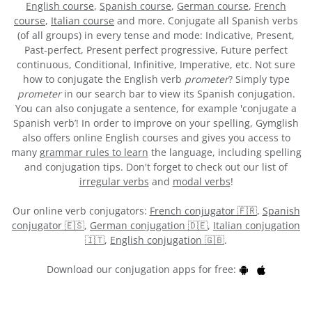
English course
,
Spanish course
,
German course
,
French
course
,
Italian course
and more. Conjugate all Spanish verbs
(of all groups) in every tense and mode: Indicative, Present,
Past-perfect, Present perfect progressive, Future perfect
continuous, Conditional, Infinitive, Imperative, etc. Not sure
how to conjugate the English verb
prometer
? Simply type
prometer
in our search bar to view its Spanish conjugation.
You can also conjugate a sentence, for example 'conjugate a
Spanish verb’! In order to improve on your spelling, Gymglish
also offers online English courses and gives you access to
many
grammar rules to learn
the language, including spelling
and conjugation tips. Don't forget to check out our list of
irregular verbs
and
modal verbs
!
Our online verb conjugators:
French conjugator 🇫🇷
,
Spanish
conjugator 🇪🇸
,
German conjugation 🇩🇪
,
Italian conjugation
🇮🇹
,
English conjugation 🇬🇧
.
Download our conjugation apps for free: