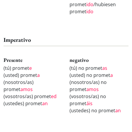
promet
ido
/hubiesen
promet
ido
Imperativo
Presente
negativo
(tú) promet
e
(tú) no promet
as
(usted) promet
a
(usted) no promet
a
(nosotros/as)
(nosotros/as) no
promet
amos
promet
amos
(vosotros/as) promet
ed
(vosotros/as) no
(ustedes) promet
an
promet
áis
(ustedes) no promet
an