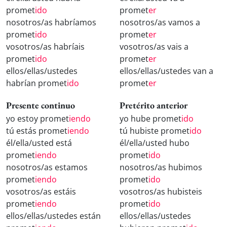
promet
ido
promet
er
nosotros/as habríamos
nosotros/as vamos a
promet
ido
promet
er
vosotros/as habríais
vosotros/as vais a
promet
ido
promet
er
ellos/ellas/ustedes
ellos/ellas/ustedes van a
habrían promet
ido
promet
er
Presente continuo
Pretérito anterior
yo estoy promet
iendo
yo hube promet
ido
tú estás promet
iendo
tú hubiste promet
ido
él/ella/usted está
él/ella/usted hubo
promet
iendo
promet
ido
nosotros/as estamos
nosotros/as hubimos
promet
iendo
promet
ido
vosotros/as estáis
vosotros/as hubisteis
promet
iendo
promet
ido
ellos/ellas/ustedes están
ellos/ellas/ustedes