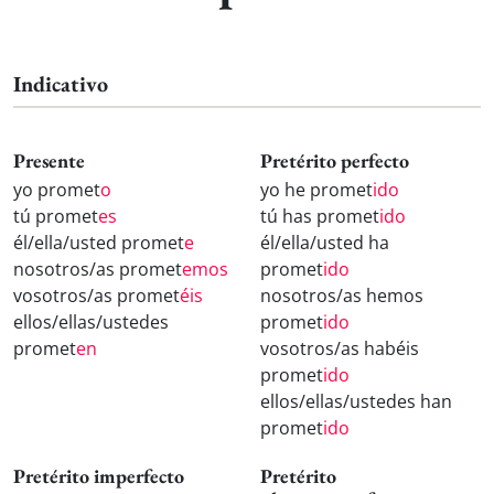
Indicativo
Presente
Pretérito perfecto
yo promet
o
yo he promet
ido
tú promet
es
tú has promet
ido
él/ella/usted promet
e
él/ella/usted ha
nosotros/as promet
emos
promet
ido
vosotros/as promet
éis
nosotros/as hemos
ellos/ellas/ustedes
promet
ido
promet
en
vosotros/as habéis
promet
ido
ellos/ellas/ustedes han
promet
ido
Pretérito imperfecto
Pretérito