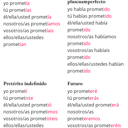
pluscuamperfecto
yo promet
ía
yo había promet
ido
tú promet
ías
tú habías promet
ido
él/ella/usted promet
ía
él/ella/usted había
nosotros/as promet
íamos
promet
ido
vosotros/as promet
íais
nosotros/as habíamos
ellos/ellas/ustedes
promet
ido
promet
ían
vosotros/as habíais
promet
ido
ellos/ellas/ustedes habían
promet
ido
Pretérito indefinido
Futuro
yo promet
í
yo promet
eré
tú promet
iste
tú promet
erás
él/ella/usted promet
ió
él/ella/usted promet
erá
nosotros/as promet
imos
nosotros/as
vosotros/as promet
isteis
promet
eremos
ellos/ellas/ustedes
vosotros/as promet
eréis