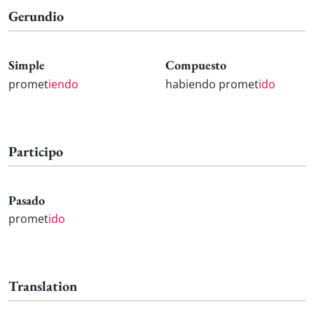
Gerundio
Simple
Compuesto
promet
iendo
habiendo promet
ido
Participo
Pasado
promet
ido
Translation