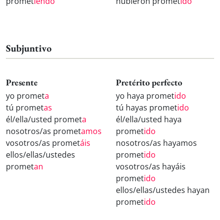
promet
iendo
hubieron promet
ido
Subjuntivo
Presente
Pretérito perfecto
yo promet
a
yo haya promet
ido
tú promet
as
tú hayas promet
ido
él/ella/usted promet
a
él/ella/usted haya
nosotros/as promet
amos
promet
ido
vosotros/as promet
áis
nosotros/as hayamos
ellos/ellas/ustedes
promet
ido
promet
an
vosotros/as hayáis
promet
ido
ellos/ellas/ustedes hayan
promet
ido