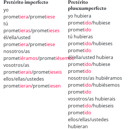
Pretérito imperfecto
Pretérito
pluscuamperfecto
yo
yo hubiera
promet
iera
/promet
iese
promet
ido
/hubiese
tú
promet
ido
promet
ieras
/promet
ieses
tú hubieras
él/ella/usted
promet
ido
/hubieses
promet
iera
/promet
iese
promet
ido
nosotros/as
él/ella/usted hubiera
promet
iéramos
/promet
iésemos
promet
ido
/hubiese
vosotros/as
promet
ido
promet
ierais
/promet
ieseis
nosotros/as hubiéramos
ellos/ellas/ustedes
promet
ido
/hubiésemos
promet
ieran
/promet
iesen
promet
ido
vosotros/as hubierais
promet
ido
/hubieseis
promet
ido
ellos/ellas/ustedes
hubieran