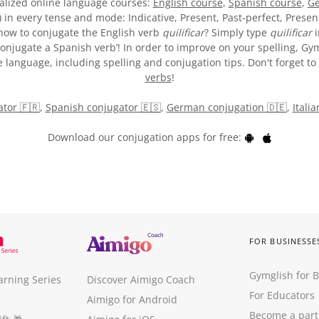
alized online language courses:
English course
,
Spanish course
,
Ge
) in every tense and mode: Indicative, Present, Past-perfect, Presen
e how to conjugate the English verb
quilificar
? Simply type
quilificar
i
onjugate a Spanish verb’! In order to improve on your spelling, Gym
 language, including spelling and conjugation tips. Don't forget to 
verbs
!
tor 🇫🇷
,
Spanish conjugator 🇪🇸
,
German conjugation 🇩🇪
,
Itali
Download our conjugation apps for free:
FOR BUSINESSE
Gymglish for 
arning Series
Discover Aimigo Coach
For Educators
Aimigo for Android
Become a part