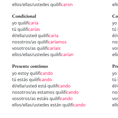
ellos/ellas/ustedes quilifi
caron
ell
Condicional
Co
yo quilifi
caría
yo 
tú quilifi
carías
tú 
él/ella/usted quilifi
caría
él/
nosotros/as quilifi
caríamos
no
vosotros/as quilifi
caríais
vos
ellos/ellas/ustedes quilifi
carían
ell
Presente continuo
Pr
yo estoy quilifi
cando
yo 
tú estás quilifi
cando
tú 
él/ella/usted está quilifi
cando
él/
nosotros/as estamos quilifi
cando
no
vosotros/as estáis quilifi
cando
vos
ellos/ellas/ustedes están quilifi
cando
ell