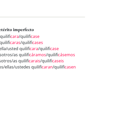
etérito imperfecto
quilifi
cara
/quilifi
case
quilifi
caras
/quilifi
cases
ella/usted quilifi
cara
/quilifi
case
otros/as quilifi
cáramos
/quilifi
cásemos
otros/as quilifi
carais
/quilifi
caseis
os/ellas/ustedes quilifi
caran
/quilifi
casen