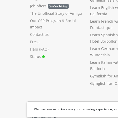
Gymglish as a gi
Job offers
We're hiring
Learn English 
The Unofficial Story of Aimigo
California
Our CSR Program
&
Social
Learn French w
Impact
Frantastique
Contact us
Learn Spanish 
Hotel Borbollón
Press
Learn German 
Help (FAQ)
Wunderbla
Status
Learn Italian w
Baldoria
Gymglish for A
Gymglish for iO
We use cookies to improve your browsing experience, as 
English