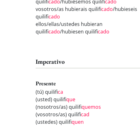
quilifi
cado
/hubiésemos quilifi
cado
vosotros/as hubierais quilifi
cado
/hubieseis
quilifi
cado
ellos/ellas/ustedes hubieran
quilifi
cado
/hubiesen quilifi
cado
Imperativo
Presente
(tú) quilifi
ca
(usted) quilifi
que
(nosotros/as) quilifi
quemos
(vosotros/as) quilifi
cad
(ustedes) quilifi
quen