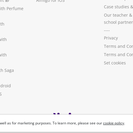
ft
🎁
Aimigo for iOS
Case studies
with Perfume
Our teacher &
school partner
ith
----
Privacy
with
Terms and Con
Terms and Con
with
Set cookies
ith Saga
ndroid
S
well as for marketing purposes. To learn more, please see our
cookie policy
.