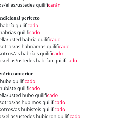
os/ellas/ustedes quilifi
carán
ndicional perfecto
habría quilifi
cado
habrías quilifi
cado
ella/usted habría quilifi
cado
sotros/as habríamos quilifi
cado
otros/as habríais quilifi
cado
os/ellas/ustedes habrían quilifi
cado
etérito anterior
hube quilifi
cado
hubiste quilifi
cado
ella/usted hubo quilifi
cado
sotros/as hubimos quilifi
cado
otros/as hubisteis quilifi
cado
os/ellas/ustedes hubieron quilifi
cado