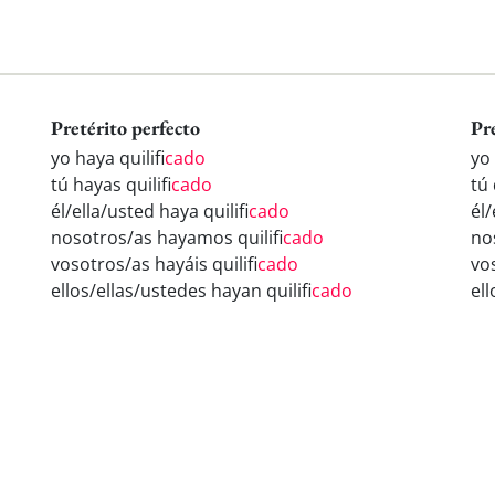
Pretérito perfecto
Pr
yo haya quilifi
cado
yo 
tú hayas quilifi
cado
tú 
él/ella/usted haya quilifi
cado
él/
nosotros/as hayamos quilifi
cado
nos
vosotros/as hayáis quilifi
cado
vos
ellos/ellas/ustedes hayan quilifi
cado
ell