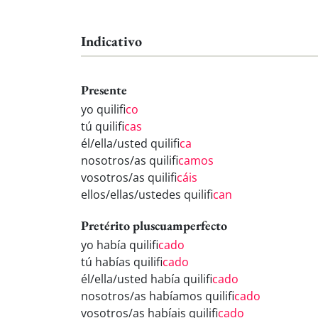
Indicativo
Presente
yo quilifi
co
tú quilifi
cas
él/ella/usted quilifi
ca
nosotros/as quilifi
camos
vosotros/as quilifi
cáis
ellos/ellas/ustedes quilifi
can
Pretérito pluscuamperfecto
yo había quilifi
cado
tú habías quilifi
cado
él/ella/usted había quilifi
cado
nosotros/as habíamos quilifi
cado
vosotros/as habíais quilifi
cado