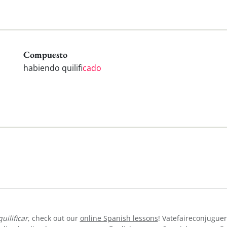
Compuesto
habiendo quilifi
cado
quilificar
, check out our
online Spanish lessons
! Vatefaireconjuguer