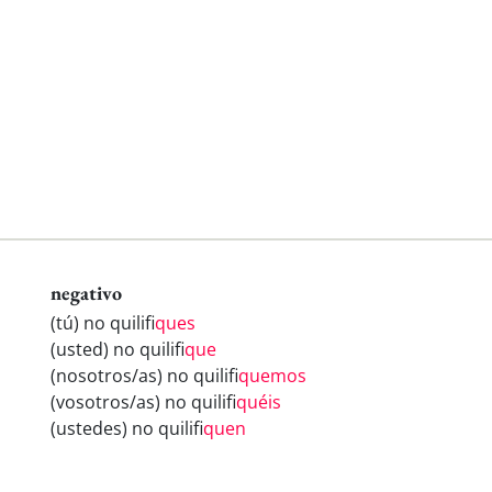
negativo
(tú) no quilifi
ques
(usted) no quilifi
que
(nosotros/as) no quilifi
quemos
(vosotros/as) no quilifi
quéis
(ustedes) no quilifi
quen