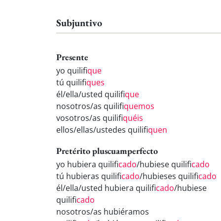
Subjuntivo
Presente
yo quilifi
que
tú quilifi
ques
él/ella/usted quilifi
que
nosotros/as quilifi
quemos
vosotros/as quilifi
quéis
ellos/ellas/ustedes quilifi
quen
Pretérito pluscuamperfecto
yo hubiera quilifi
cado
/hubiese quilifi
cado
tú hubieras quilifi
cado
/hubieses quilifi
cado
él/ella/usted hubiera quilifi
cado
/hubiese
quilifi
cado
nosotros/as hubiéramos