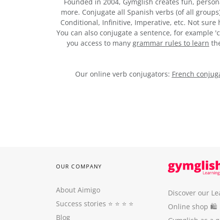
Founded in 2004, Gymglish creates fun, person
more. Conjugate all Spanish verbs (of all groups
Conditional, Infinitive, Imperative, etc. Not sur
You can also conjugate a sentence, for example 'c
you access to many
grammar rules to learn
the
Our online verb conjugators:
French conjuga
OUR COMPANY
About Aimigo
Discover our Le
Success stories
⭐️ ⭐️ ⭐️ ⭐️
Online shop 🛍
Blog