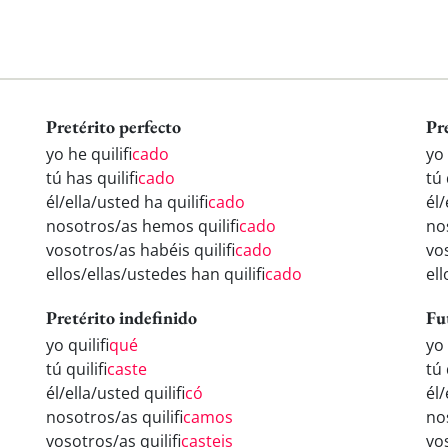
Pretérito perfecto
Pr
yo he quilifi
cado
yo 
tú has quilifi
cado
tú 
él/ella/usted ha quilifi
cado
él/
nosotros/as hemos quilifi
cado
nos
vosotros/as habéis quilifi
cado
vos
ellos/ellas/ustedes han quilifi
cado
ell
Pretérito indefinido
Fu
yo quilifi
qué
yo 
tú quilifi
caste
tú 
él/ella/usted quilifi
có
él/
nosotros/as quilifi
camos
nos
vosotros/as quilifi
casteis
vos