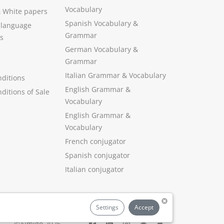
Vocabulary
&
White papers
Spanish Vocabulary
&
 language
Grammar
s
German Vocabulary
&
Grammar
Italian Grammar
&
Vocabulary
ditions
English Grammar
&
ditions of Sale
Vocabulary
English Grammar &
Vocabulary
French conjugator
Spanish conjugator
Italian conjugator
Settings
Accept
©Aimigo 2026