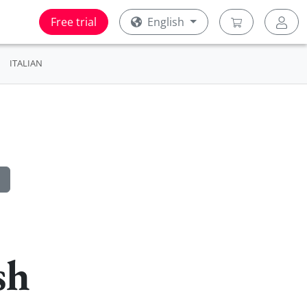
Free trial
English
ITALIAN
sh