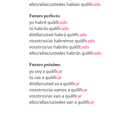
ellos/ellas/ustedes habían quilifi
cado
Futuro perfecto
yo habré quilifi
cado
tú habrás quilifi
cado
él/ella/usted habrá quilifi
cado
nosotros/as habremos quilifi
cado
vosotros/as habréis quilifi
cado
ellos/ellas/ustedes habrán quilifi
cado
Futuro próximo
yo voy a quilifi
car
tú vas a quilifi
car
él/ella/usted va a quilifi
car
nosotros/as vamos a quilifi
car
vosotros/as vais a quilifi
car
ellos/ellas/ustedes van a quilifi
car