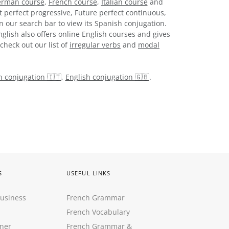
rman course
,
French course
,
Italian course
and
t perfect progressive, Future perfect continuous,
n our search bar to view its Spanish conjugation.
glish also offers online English courses and gives
check out our list of
irregular verbs
and
modal
an conjugation 🇮🇹
,
English conjugation 🇬🇧
.
S
USEFUL LINKS
Business
French Grammar
French Vocabulary
ner
French Grammar &