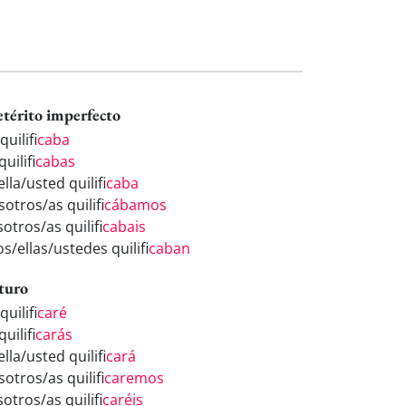
etérito imperfecto
quilifi
caba
quilifi
cabas
ella/usted quilifi
caba
otros/as quilifi
cábamos
otros/as quilifi
cabais
os/ellas/ustedes quilifi
caban
turo
quilifi
caré
quilifi
carás
ella/usted quilifi
cará
otros/as quilifi
caremos
otros/as quilifi
caréis