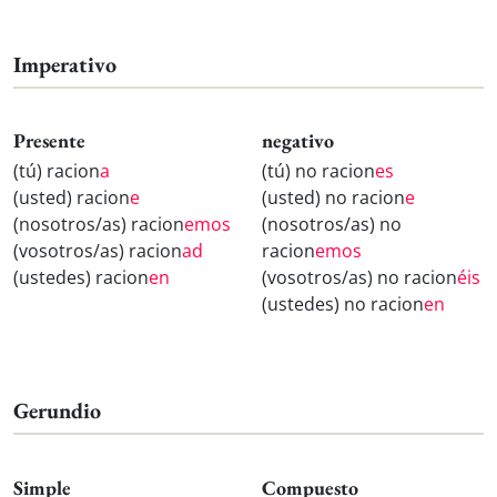
Imperativo
Presente
negativo
(tú) racion
a
(tú) no racion
es
(usted) racion
e
(usted) no racion
e
(nosotros/as) racion
emos
(nosotros/as) no
(vosotros/as) racion
ad
racion
emos
(ustedes) racion
en
(vosotros/as) no racion
éis
(ustedes) no racion
en
Gerundio
Simple
Compuesto