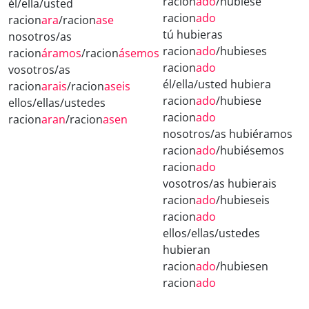
racion
ado
/hubiese
él/ella/usted
racion
ado
racion
ara
/racion
ase
tú hubieras
nosotros/as
racion
ado
/hubieses
racion
áramos
/racion
ásemos
racion
ado
vosotros/as
él/ella/usted hubiera
racion
arais
/racion
aseis
racion
ado
/hubiese
ellos/ellas/ustedes
racion
ado
racion
aran
/racion
asen
nosotros/as hubiéramos
racion
ado
/hubiésemos
racion
ado
vosotros/as hubierais
racion
ado
/hubieseis
racion
ado
ellos/ellas/ustedes
hubieran
racion
ado
/hubiesen
racion
ado