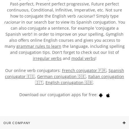
Past-perfect, Present perfect progressive, Future perfect
continuous, Conditional, Infinitive, Imperative, etc. Not sure
how to conjugate the English verb
racionar
? Simply type
racionar
in our search bar to view its Spanish conjugation. You
can also conjugate a sentence, for example 'conjugate a
Spanish verb’! In order to improve on your spelling, Gymglish
also offers online English courses and gives you access to
many
grammar rules to learn
the language, including spelling
and conjugation tips. Don't forget to check out our list of
irregular verbs
and
modal verbs
!
Our online verb conjugators:
French conjugator 🇫🇷
,
Spanish
conjugator 🇪🇸
,
German conjugation 🇩🇪
,
Italian conjugation
🇮🇹
,
English conjugation 🇬🇧
.
Download our conjugation apps for free:
OUR COMPANY