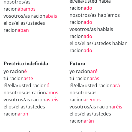
él/ella/usted había
nosotros/as
racion
ado
racion
ábamos
nosotros/as habíamos
vosotros/as racion
abais
racion
ado
ellos/ellas/ustedes
vosotros/as habíais
racion
aban
racion
ado
ellos/ellas/ustedes habían
racion
ado
Pretérito indefinido
Futuro
yo racion
é
yo racion
aré
tú racion
aste
tú racion
arás
él/ella/usted racion
ó
él/ella/usted racion
ará
nosotros/as racion
amos
nosotros/as
vosotros/as racion
asteis
racion
aremos
ellos/ellas/ustedes
vosotros/as racion
aréis
racion
aron
ellos/ellas/ustedes
racion
arán