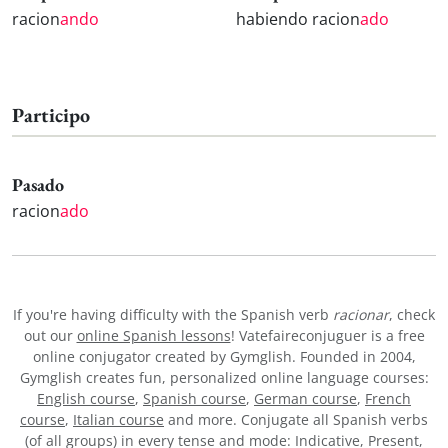
racion
ando
habiendo racion
ado
Participo
Pasado
racion
ado
If you're having difficulty with the Spanish verb
racionar
, check
out our
online Spanish lessons
! Vatefaireconjuguer is a free
online conjugator created by Gymglish. Founded in 2004,
Gymglish creates fun, personalized online language courses:
English course
,
Spanish course
,
German course
,
French
course
,
Italian course
and more. Conjugate all Spanish verbs
(of all groups) in every tense and mode: Indicative, Present,