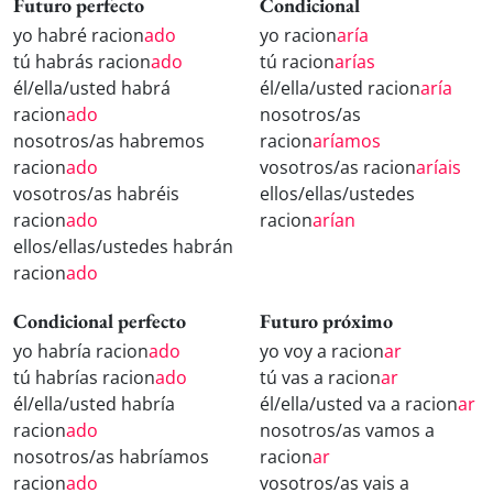
Futuro perfecto
Condicional
yo habré racion
ado
yo racion
aría
tú habrás racion
ado
tú racion
arías
él/ella/usted habrá
él/ella/usted racion
aría
racion
ado
nosotros/as
nosotros/as habremos
racion
aríamos
racion
ado
vosotros/as racion
aríais
vosotros/as habréis
ellos/ellas/ustedes
racion
ado
racion
arían
ellos/ellas/ustedes habrán
racion
ado
Condicional perfecto
Futuro próximo
yo habría racion
ado
yo voy a racion
ar
tú habrías racion
ado
tú vas a racion
ar
él/ella/usted habría
él/ella/usted va a racion
ar
racion
ado
nosotros/as vamos a
nosotros/as habríamos
racion
ar
racion
ado
vosotros/as vais a