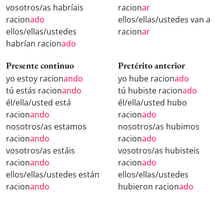
vosotros/as habríais
racion
ar
racion
ado
ellos/ellas/ustedes van a
ellos/ellas/ustedes
racion
ar
habrían racion
ado
Presente continuo
Pretérito anterior
yo estoy racion
ando
yo hube racion
ado
tú estás racion
ando
tú hubiste racion
ado
él/ella/usted está
él/ella/usted hubo
racion
ando
racion
ado
nosotros/as estamos
nosotros/as hubimos
racion
ando
racion
ado
vosotros/as estáis
vosotros/as hubisteis
racion
ando
racion
ado
ellos/ellas/ustedes están
ellos/ellas/ustedes
racion
ando
hubieron racion
ado