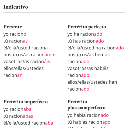
Indicativo
Presente
Pretérito perfecto
yo racion
o
yo he racion
ado
tú racion
as
tú has racion
ado
él/ella/usted racion
a
él/ella/usted ha racion
ado
nosotros/as racion
amos
nosotros/as hemos
vosotros/as racion
áis
racion
ado
ellos/ellas/ustedes
vosotros/as habéis
racion
an
racion
ado
ellos/ellas/ustedes han
racion
ado
Pretérito imperfecto
Pretérito
pluscuamperfecto
yo racion
aba
yo había racion
ado
tú racion
abas
tú habías racion
ado
él/ella/usted racion
aba