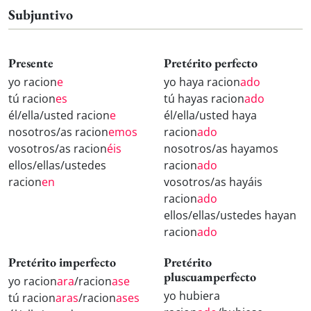
Subjuntivo
Presente
Pretérito perfecto
yo racion
e
yo haya racion
ado
tú racion
es
tú hayas racion
ado
él/ella/usted racion
e
él/ella/usted haya
nosotros/as racion
emos
racion
ado
vosotros/as racion
éis
nosotros/as hayamos
ellos/ellas/ustedes
racion
ado
racion
en
vosotros/as hayáis
racion
ado
ellos/ellas/ustedes hayan
racion
ado
Pretérito imperfecto
Pretérito
pluscuamperfecto
yo racion
ara
/racion
ase
yo hubiera
tú racion
aras
/racion
ases