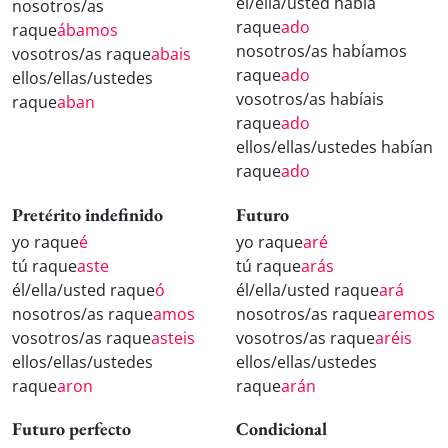
él/ella/usted había
nosotros/as
raque
ado
raque
ábamos
nosotros/as habíamos
vosotros/as raque
abais
raque
ado
ellos/ellas/ustedes
vosotros/as habíais
raque
aban
raque
ado
ellos/ellas/ustedes habían
raque
ado
Pretérito indefinido
Futuro
yo raque
é
yo raque
aré
tú raque
aste
tú raque
arás
él/ella/usted raque
ó
él/ella/usted raque
ará
nosotros/as raque
amos
nosotros/as raque
aremos
vosotros/as raque
asteis
vosotros/as raque
aréis
ellos/ellas/ustedes
ellos/ellas/ustedes
raque
aron
raque
arán
Futuro perfecto
Condicional