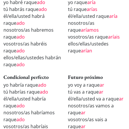
yo habré raque
ado
yo raque
aría
tú habrás raque
ado
tú raque
arías
él/ella/usted habrá
él/ella/usted raque
aría
raque
ado
nosotros/as
nosotros/as habremos
raque
aríamos
raque
ado
vosotros/as raque
aríais
vosotros/as habréis
ellos/ellas/ustedes
raque
ado
raque
arían
ellos/ellas/ustedes habrán
raque
ado
Condicional perfecto
Futuro próximo
yo habría raque
ado
yo voy a raque
ar
tú habrías raque
ado
tú vas a raque
ar
él/ella/usted habría
él/ella/usted va a raque
ar
raque
ado
nosotros/as vamos a
nosotros/as habríamos
raque
ar
raque
ado
vosotros/as vais a
vosotros/as habríais
raque
ar