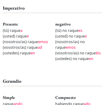
Imperativo
Presente
negativo
(tú) raque
a
(tú) no raque
es
(usted) raque
e
(usted) no raque
e
(nosotros/as) raque
emos
(nosotros/as) no
(vosotros/as) raque
ad
raque
emos
(ustedes) raque
en
(vosotros/as) no raque
éis
(ustedes) no raque
en
Gerundio
Simple
Compuesto
raque
ando
habiendo raque
ado