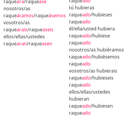
raque
ado
raque
ara
/raque
ase
tú hubieras
nosotros/as
raque
ado
/hubieses
raque
áramos
/raque
ásemos
raque
ado
vosotros/as
él/ella/usted hubiera
raque
arais
/raque
aseis
raque
ado
/hubiese
ellos/ellas/ustedes
raque
ado
raque
aran
/raque
asen
nosotros/as hubiéramos
raque
ado
/hubiésemos
raque
ado
vosotros/as hubierais
raque
ado
/hubieseis
raque
ado
ellos/ellas/ustedes
hubieran
raque
ado
/hubiesen
raque
ado