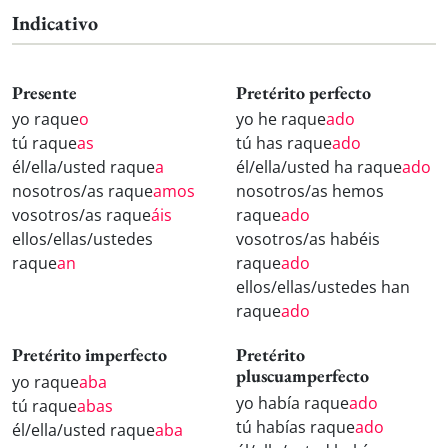
Indicativo
Presente
Pretérito perfecto
yo raque
o
yo he raque
ado
tú raque
as
tú has raque
ado
él/ella/usted raque
a
él/ella/usted ha raque
ado
nosotros/as raque
amos
nosotros/as hemos
vosotros/as raque
áis
raque
ado
ellos/ellas/ustedes
vosotros/as habéis
raque
an
raque
ado
ellos/ellas/ustedes han
raque
ado
Pretérito imperfecto
Pretérito
pluscuamperfecto
yo raque
aba
yo había raque
ado
tú raque
abas
tú habías raque
ado
él/ella/usted raque
aba