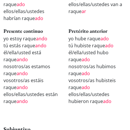
raque
ado
ellos/ellas/ustedes van a
ellos/ellas/ustedes
raque
ar
habrían raque
ado
Presente continuo
Pretérito anterior
yo estoy raque
ando
yo hube raque
ado
tú estás raque
ando
tú hubiste raque
ado
él/ella/usted está
él/ella/usted hubo
raque
ando
raque
ado
nosotros/as estamos
nosotros/as hubimos
raque
ando
raque
ado
vosotros/as estáis
vosotros/as hubisteis
raque
ando
raque
ado
ellos/ellas/ustedes están
ellos/ellas/ustedes
raque
ando
hubieron raque
ado
Subjuntivo