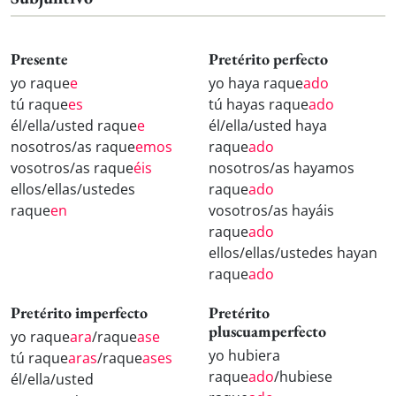
Presente
Pretérito perfecto
yo raque
e
yo haya raque
ado
tú raque
es
tú hayas raque
ado
él/ella/usted raque
e
él/ella/usted haya
nosotros/as raque
emos
raque
ado
vosotros/as raque
éis
nosotros/as hayamos
ellos/ellas/ustedes
raque
ado
raque
en
vosotros/as hayáis
raque
ado
ellos/ellas/ustedes hayan
raque
ado
Pretérito imperfecto
Pretérito
pluscuamperfecto
yo raque
ara
/raque
ase
yo hubiera
tú raque
aras
/raque
ases
raque
ado
/hubiese
él/ella/usted