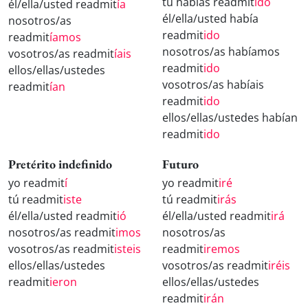
tú habías readmit
ido
él/ella/usted readmit
ía
él/ella/usted había
nosotros/as
readmit
ido
readmit
íamos
nosotros/as habíamos
vosotros/as readmit
íais
readmit
ido
ellos/ellas/ustedes
vosotros/as habíais
readmit
ían
readmit
ido
ellos/ellas/ustedes habían
readmit
ido
Pretérito indefinido
Futuro
yo readmit
í
yo readmit
iré
tú readmit
iste
tú readmit
irás
él/ella/usted readmit
ió
él/ella/usted readmit
irá
nosotros/as readmit
imos
nosotros/as
vosotros/as readmit
isteis
readmit
iremos
ellos/ellas/ustedes
vosotros/as readmit
iréis
readmit
ieron
ellos/ellas/ustedes
readmit
irán