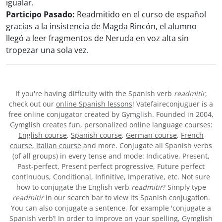
igualar.
Participo Pasado:
Readmitido en el curso de español
gracias a la insistencia de Magda Rincón, el alumno
llegó a leer fragmentos de Neruda en voz alta sin
tropezar una sola vez.
If you're having difficulty with the Spanish verb
readmitir
,
check out our
online Spanish lessons
! Vatefaireconjuguer is a
free online conjugator created by Gymglish. Founded in 2004,
Gymglish creates fun, personalized online language courses:
English course
,
Spanish course
,
German course
,
French
course
,
Italian course
and more. Conjugate all Spanish verbs
(of all groups) in every tense and mode: Indicative, Present,
Past-perfect, Present perfect progressive, Future perfect
continuous, Conditional, Infinitive, Imperative, etc. Not sure
how to conjugate the English verb
readmitir
? Simply type
readmitir
in our search bar to view its Spanish conjugation.
You can also conjugate a sentence, for example 'conjugate a
Spanish verb’! In order to improve on your spelling, Gymglish