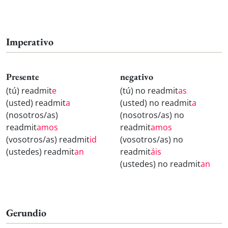
Imperativo
Presente
negativo
(tú) readmit
e
(tú) no readmit
as
(usted) readmit
a
(usted) no readmit
a
(nosotros/as)
(nosotros/as) no
readmit
amos
readmit
amos
(vosotros/as) readmit
id
(vosotros/as) no
(ustedes) readmit
an
readmit
áis
(ustedes) no readmit
an
Gerundio