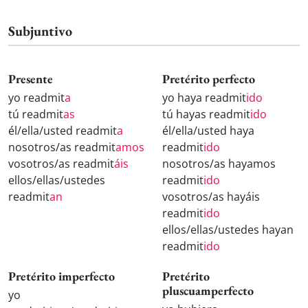
Subjuntivo
Presente
Pretérito perfecto
yo readmit
a
yo haya readmit
ido
tú readmit
as
tú hayas readmit
ido
él/ella/usted readmit
a
él/ella/usted haya
nosotros/as readmit
amos
readmit
ido
vosotros/as readmit
áis
nosotros/as hayamos
ellos/ellas/ustedes
readmit
ido
readmit
an
vosotros/as hayáis
readmit
ido
ellos/ellas/ustedes hayan
readmit
ido
Pretérito imperfecto
Pretérito
pluscuamperfecto
yo