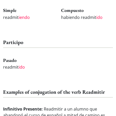
Simple
Compuesto
readmit
iendo
habiendo readmit
ido
Participo
Pasado
readmit
ido
Examples of conjugation of the verb Readmitir
Infinitivo Presente:
Readmitir a un alumno que
abandonó el curso de español a mitad de camino es,