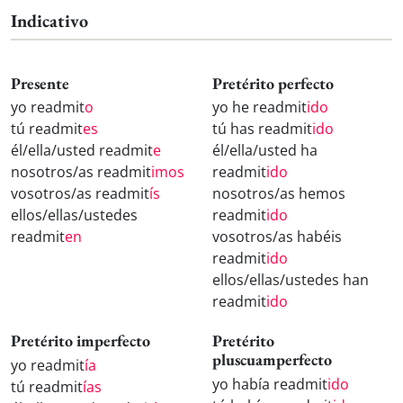
Indicativo
Presente
Pretérito perfecto
yo readmit
o
yo he readmit
ido
tú readmit
es
tú has readmit
ido
él/ella/usted readmit
e
él/ella/usted ha
nosotros/as readmit
imos
readmit
ido
vosotros/as readmit
ís
nosotros/as hemos
ellos/ellas/ustedes
readmit
ido
readmit
en
vosotros/as habéis
readmit
ido
ellos/ellas/ustedes han
readmit
ido
Pretérito imperfecto
Pretérito
pluscuamperfecto
yo readmit
ía
yo había readmit
ido
tú readmit
ías