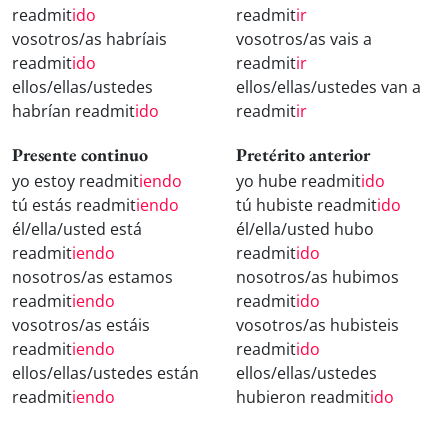
readmit
ido
readmit
ir
vosotros/as habríais
vosotros/as vais a
readmit
ido
readmit
ir
ellos/ellas/ustedes
ellos/ellas/ustedes van a
habrían readmit
ido
readmit
ir
Presente continuo
Pretérito anterior
yo estoy readmit
iendo
yo hube readmit
ido
tú estás readmit
iendo
tú hubiste readmit
ido
él/ella/usted está
él/ella/usted hubo
readmit
iendo
readmit
ido
nosotros/as estamos
nosotros/as hubimos
readmit
iendo
readmit
ido
vosotros/as estáis
vosotros/as hubisteis
readmit
iendo
readmit
ido
ellos/ellas/ustedes están
ellos/ellas/ustedes
readmit
iendo
hubieron readmit
ido