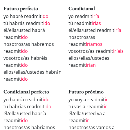
Futuro perfecto
Condicional
yo habré readmit
ido
yo readmit
iría
tú habrás readmit
ido
tú readmit
irías
él/ella/usted habrá
él/ella/usted readmit
iría
readmit
ido
nosotros/as
nosotros/as habremos
readmit
iríamos
readmit
ido
vosotros/as readmit
iríais
vosotros/as habréis
ellos/ellas/ustedes
readmit
ido
readmit
irían
ellos/ellas/ustedes habrán
readmit
ido
Condicional perfecto
Futuro próximo
yo habría readmit
ido
yo voy a readmit
ir
tú habrías readmit
ido
tú vas a readmit
ir
él/ella/usted habría
él/ella/usted va a
readmit
ido
readmit
ir
nosotros/as habríamos
nosotros/as vamos a