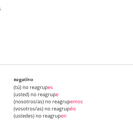
s
negativo
(tú) no reagrup
es
(usted) no reagrup
e
(nosotros/as) no reagrup
emos
(vosotros/as) no reagrup
éis
(ustedes) no reagrup
en