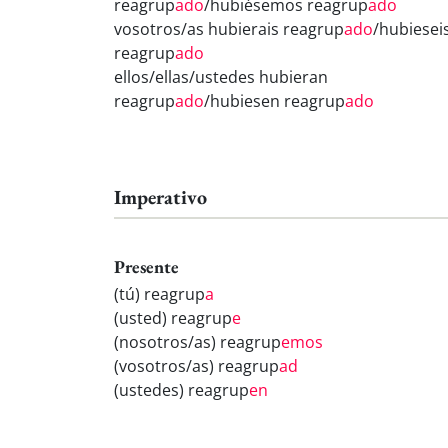
reagrup
ado
/hubiésemos reagrup
ado
vosotros/as hubierais reagrup
ado
/hubiesei
reagrup
ado
ellos/ellas/ustedes hubieran
reagrup
ado
/hubiesen reagrup
ado
Imperativo
Presente
(tú) reagrup
a
(usted) reagrup
e
(nosotros/as) reagrup
emos
(vosotros/as) reagrup
ad
(ustedes) reagrup
en