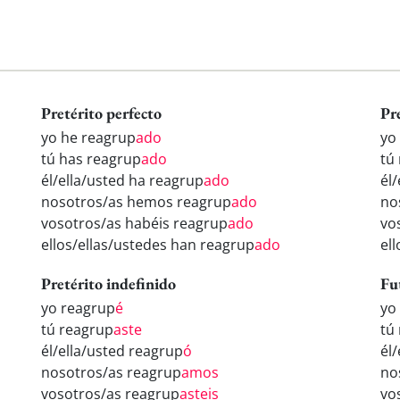
Pretérito perfecto
Pr
yo he reagrup
ado
yo
tú has reagrup
ado
tú
él/ella/usted ha reagrup
ado
él
nosotros/as hemos reagrup
ado
no
vosotros/as habéis reagrup
ado
vo
ellos/ellas/ustedes han reagrup
ado
el
Pretérito indefinido
Fu
yo reagrup
é
yo
tú reagrup
aste
tú
él/ella/usted reagrup
ó
él
nosotros/as reagrup
amos
no
vosotros/as reagrup
asteis
vo