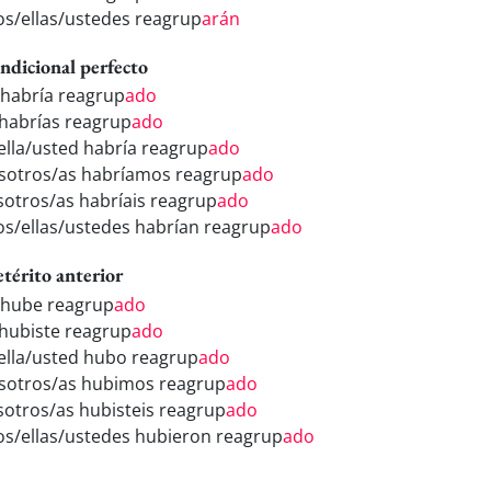
los/ellas/ustedes reagrup
arán
ndicional perfecto
 habría reagrup
ado
 habrías reagrup
ado
/ella/usted habría reagrup
ado
sotros/as habríamos reagrup
ado
sotros/as habríais reagrup
ado
los/ellas/ustedes habrían reagrup
ado
etérito anterior
 hube reagrup
ado
 hubiste reagrup
ado
/ella/usted hubo reagrup
ado
sotros/as hubimos reagrup
ado
sotros/as hubisteis reagrup
ado
los/ellas/ustedes hubieron reagrup
ado