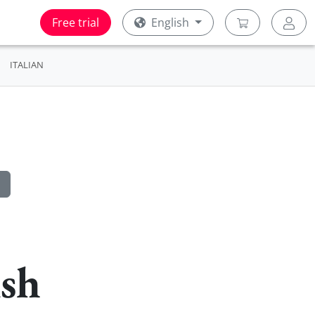
Free trial
English
ITALIAN
ish