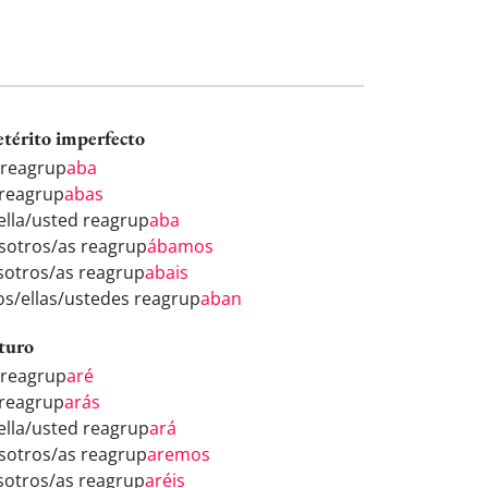
etérito imperfecto
 reagrup
aba
 reagrup
abas
/ella/usted reagrup
aba
sotros/as reagrup
ábamos
sotros/as reagrup
abais
los/ellas/ustedes reagrup
aban
turo
 reagrup
aré
 reagrup
arás
/ella/usted reagrup
ará
sotros/as reagrup
aremos
sotros/as reagrup
aréis