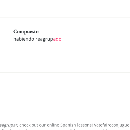
Compuesto
habiendo reagrup
ado
eagrupar
, check out our
online Spanish lessons
! Vatefaireconjugue