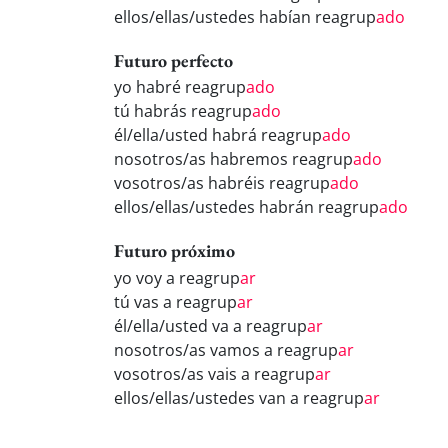
ellos/ellas/ustedes habían reagrup
ado
Futuro perfecto
yo habré reagrup
ado
tú habrás reagrup
ado
él/ella/usted habrá reagrup
ado
nosotros/as habremos reagrup
ado
vosotros/as habréis reagrup
ado
ellos/ellas/ustedes habrán reagrup
ado
Futuro próximo
yo voy a reagrup
ar
tú vas a reagrup
ar
él/ella/usted va a reagrup
ar
nosotros/as vamos a reagrup
ar
vosotros/as vais a reagrup
ar
ellos/ellas/ustedes van a reagrup
ar