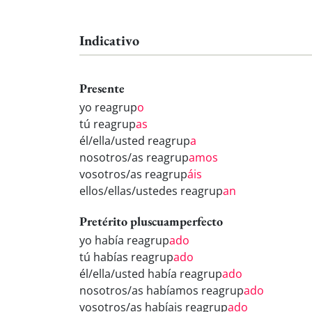
Indicativo
Presente
yo reagrup
o
tú reagrup
as
él/ella/usted reagrup
a
nosotros/as reagrup
amos
vosotros/as reagrup
áis
ellos/ellas/ustedes reagrup
an
Pretérito pluscuamperfecto
yo había reagrup
ado
tú habías reagrup
ado
él/ella/usted había reagrup
ado
nosotros/as habíamos reagrup
ado
vosotros/as habíais reagrup
ado