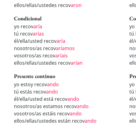
ellos/ellas/ustedes recov
aron
el
Condicional
Co
yo recov
aría
yo
tú recov
arías
tú
él/ella/usted recov
aría
él
nosotros/as recov
aríamos
no
vosotros/as recov
aríais
vo
ellos/ellas/ustedes recov
arían
el
Presente continuo
Pr
yo estoy recov
ando
yo
tú estás recov
ando
tú
él/ella/usted está recov
ando
él
nosotros/as estamos recov
ando
no
vosotros/as estáis recov
ando
vo
ellos/ellas/ustedes están recov
ando
el