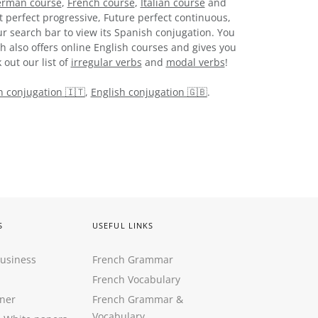
rman course
,
French course
,
Italian course
and
t perfect progressive, Future perfect continuous,
r search bar to view its Spanish conjugation. You
h also offers online English courses and gives you
 out our list of
irregular verbs
and
modal verbs
!
an conjugation 🇮🇹
,
English conjugation 🇬🇧
.
S
USEFUL LINKS
Business
French Grammar
French Vocabulary
ner
French Grammar &
Vocabulary