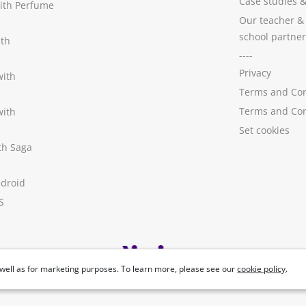
Case studies
with Perfume
Our teacher &
school partner
ith
----
Privacy
with
Terms and Con
Terms and Con
with
Set cookies
ith Saga
ndroid
S
well as for marketing purposes. To learn more, please see our
cookie policy
.