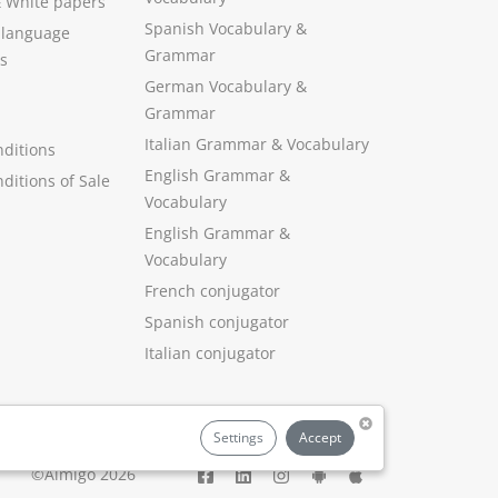
&
White papers
Spanish Vocabulary
&
 language
Grammar
s
German Vocabulary
&
Grammar
Italian Grammar
&
Vocabulary
ditions
English Grammar
&
ditions of Sale
Vocabulary
English Grammar &
Vocabulary
French conjugator
Spanish conjugator
Italian conjugator
Settings
Accept
©Aimigo 2026