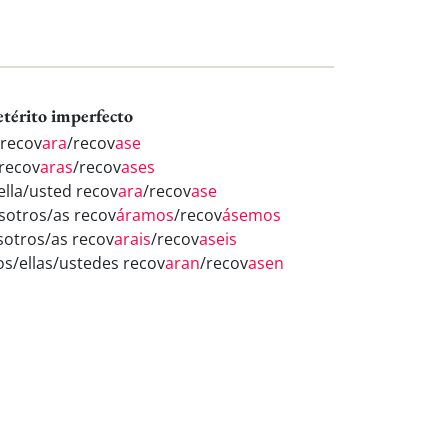
etérito imperfecto
 recov
ara
/recov
ase
 recov
aras
/recov
ases
/ella/usted recov
ara
/recov
ase
sotros/as recov
áramos
/recov
ásemos
sotros/as recov
arais
/recov
aseis
los/ellas/ustedes recov
aran
/recov
asen