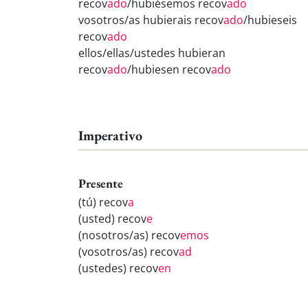
recov
ado
/hubiésemos recov
ado
vosotros/as hubierais recov
ado
/hubieseis
recov
ado
ellos/ellas/ustedes hubieran
recov
ado
/hubiesen recov
ado
Imperativo
Presente
(tú) recov
a
(usted) recov
e
(nosotros/as) recov
emos
(vosotros/as) recov
ad
(ustedes) recov
en