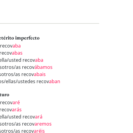
etérito imperfecto
 recov
aba
 recov
abas
/ella/usted recov
aba
sotros/as recov
ábamos
sotros/as recov
abais
los/ellas/ustedes recov
aban
turo
 recov
aré
 recov
arás
/ella/usted recov
ará
sotros/as recov
aremos
sotros/as recov
aréis