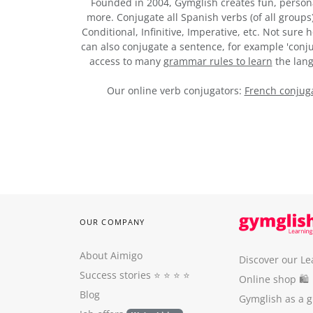
Founded in 2004, Gymglish creates fun, person
more. Conjugate all Spanish verbs (of all groups
Conditional, Infinitive, Imperative, etc. Not sure
can also conjugate a sentence, for example 'conju
access to many
grammar rules to learn
the lang
Our online verb conjugators:
French conjuga
OUR COMPANY
About Aimigo
Discover our Le
Success stories
⭐️ ⭐️ ⭐️ ⭐️
Online shop 🛍
Blog
Gymglish as a gi