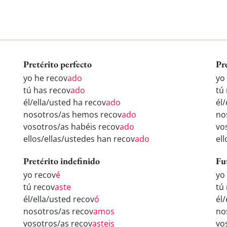
Pretérito perfecto
Pr
yo he recov
ado
yo
tú has recov
ado
tú
él/ella/usted ha recov
ado
él
nosotros/as hemos recov
ado
no
vosotros/as habéis recov
ado
vo
ellos/ellas/ustedes han recov
ado
el
Pretérito indefinido
Fu
yo recov
é
yo
tú recov
aste
tú
él/ella/usted recov
ó
él
nosotros/as recov
amos
no
vosotros/as recov
asteis
vo