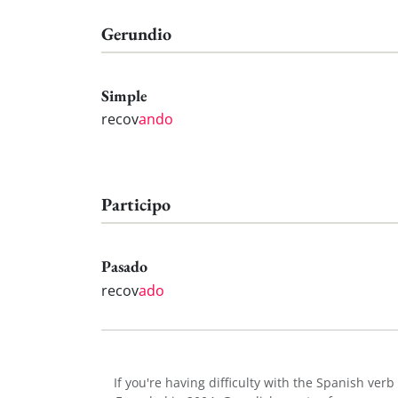
Gerundio
Simple
recov
ando
Participo
Pasado
recov
ado
If you're having difficulty with the Spanish verb