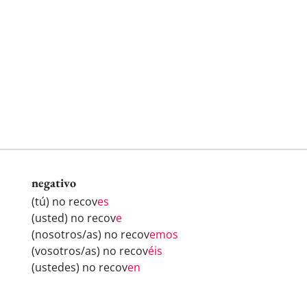
negativo
(tú) no recov
es
(usted) no recov
e
(nosotros/as) no recov
emos
(vosotros/as) no recov
éis
(ustedes) no recov
en