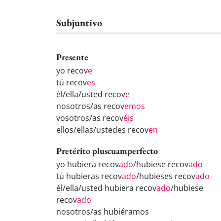
Subjuntivo
Presente
yo recov
e
tú recov
es
él/ella/usted recov
e
nosotros/as recov
emos
vosotros/as recov
éis
ellos/ellas/ustedes recov
en
Pretérito pluscuamperfecto
yo hubiera recov
ado
/hubiese recov
ado
tú hubieras recov
ado
/hubieses recov
ado
él/ella/usted hubiera recov
ado
/hubiese
recov
ado
nosotros/as hubiéramos