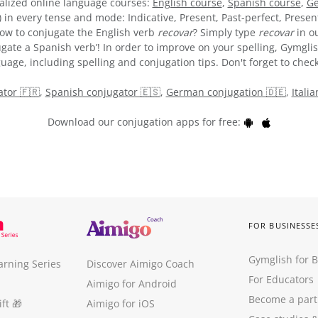
alized online language courses:
English course
,
Spanish course
,
Ge
) in every tense and mode: Indicative, Present, Past-perfect, Presen
 how to conjugate the English verb
recovar
? Simply type
recovar
in ou
gate a Spanish verb’! In order to improve on your spelling, Gymglis
uage, including spelling and conjugation tips. Don't forget to check
tor 🇫🇷
,
Spanish conjugator 🇪🇸
,
German conjugation 🇩🇪
,
Itali
Download our conjugation apps for free:
FOR BUSINESSE
Gymglish for 
arning Series
Discover Aimigo Coach
For Educators
Aimigo for Android
Become a part
ft
🎁
Aimigo for iOS