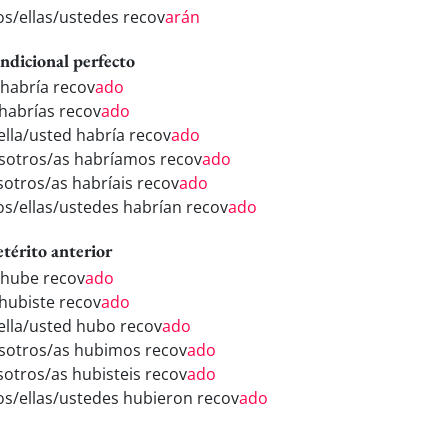
los/ellas/ustedes recov
arán
ndicional perfecto
 habría recov
ado
 habrías recov
ado
/ella/usted habría recov
ado
sotros/as habríamos recov
ado
sotros/as habríais recov
ado
los/ellas/ustedes habrían recov
ado
etérito anterior
 hube recov
ado
 hubiste recov
ado
/ella/usted hubo recov
ado
sotros/as hubimos recov
ado
sotros/as hubisteis recov
ado
los/ellas/ustedes hubieron recov
ado