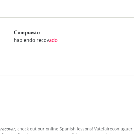
Compuesto
habiendo recov
ado
recovar
, check out our
online Spanish lessons
! Vatefaireconjuguer 