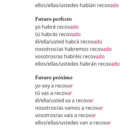
ellos/ellas/ustedes habían recov
ado
Futuro perfecto
yo habré recov
ado
tú habrás recov
ado
él/ella/usted habrá recov
ado
nosotros/as habremos recov
ado
vosotros/as habréis recov
ado
ellos/ellas/ustedes habrán recov
ado
Futuro próximo
yo voy a recov
ar
tú vas a recov
ar
él/ella/usted va a recov
ar
nosotros/as vamos a recov
ar
vosotros/as vais a recov
ar
ellos/ellas/ustedes van a recov
ar