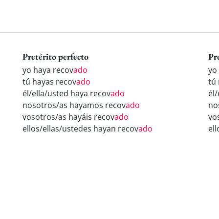
Pretérito perfecto
Pr
yo haya recov
ado
yo
tú hayas recov
ado
tú
él/ella/usted haya recov
ado
él
nosotros/as hayamos recov
ado
no
vosotros/as hayáis recov
ado
vo
ellos/ellas/ustedes hayan recov
ado
el