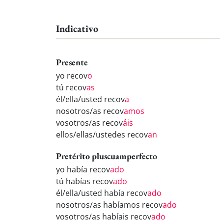
Indicativo
Presente
yo recov
o
tú recov
as
él/ella/usted recov
a
nosotros/as recov
amos
vosotros/as recov
áis
ellos/ellas/ustedes recov
an
Pretérito pluscuamperfecto
yo había recov
ado
tú habías recov
ado
él/ella/usted había recov
ado
nosotros/as habíamos recov
ado
vosotros/as habíais recov
ado