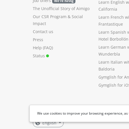
Job offers
We're hiring
Learn English 
The Unofficial Story of Aimigo
California
Our CSR Program
&
Social
Learn French w
Impact
Frantastique
Contact us
Learn Spanish 
Hotel Borbollón
Press
Learn German 
Help (FAQ)
Wunderbla
Status
Learn Italian w
Baldoria
Gymglish for A
Gymglish for iO
We use cookies to improve your browsing experience, as 
English