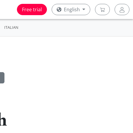
Free trial
English
ITALIAN
h