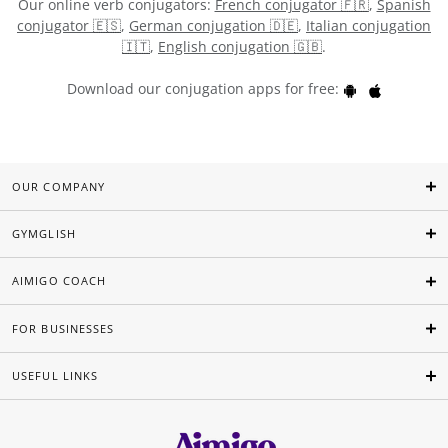
Our online verb conjugators:
French conjugator 🇫🇷
,
Spanish
conjugator 🇪🇸
,
German conjugation 🇩🇪
,
Italian conjugation
🇮🇹
,
English conjugation 🇬🇧
.
Download our conjugation apps for free:
OUR COMPANY
GYMGLISH
AIMIGO COACH
FOR BUSINESSES
USEFUL LINKS