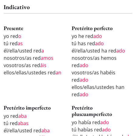
Indicativo
Presente
Pretérito perfecto
yo red
o
yo he red
ado
tú red
as
tú has red
ado
él/ella/usted red
a
él/ella/usted ha red
ado
nosotros/as red
amos
nosotros/as hemos
vosotros/as red
áis
red
ado
ellos/ellas/ustedes red
an
vosotros/as habéis
red
ado
ellos/ellas/ustedes han
red
ado
Pretérito imperfecto
Pretérito
pluscuamperfecto
yo red
aba
yo había red
ado
tú red
abas
tú habías red
ado
él/ella/usted red
aba