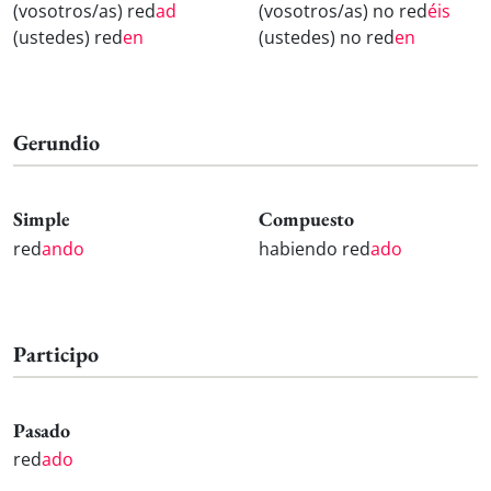
(vosotros/as) red
ad
(vosotros/as) no red
éis
(ustedes) red
en
(ustedes) no red
en
Gerundio
Simple
Compuesto
red
ando
habiendo red
ado
Participo
Pasado
red
ado