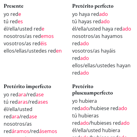
Presente
Pretérito perfecto
yo red
e
yo haya red
ado
tú red
es
tú hayas red
ado
él/ella/usted red
e
él/ella/usted haya red
ado
nosotros/as red
emos
nosotros/as hayamos
vosotros/as red
éis
red
ado
ellos/ellas/ustedes red
en
vosotros/as hayáis
red
ado
ellos/ellas/ustedes hayan
red
ado
Pretérito imperfecto
Pretérito
pluscuamperfecto
yo red
ara
/red
ase
yo hubiera
tú red
aras
/red
ases
red
ado
/hubiese red
ado
él/ella/usted
tú hubieras
red
ara
/red
ase
red
ado
/hubieses red
ado
nosotros/as
él/ella/usted hubiera
red
áramos
/red
ásemos