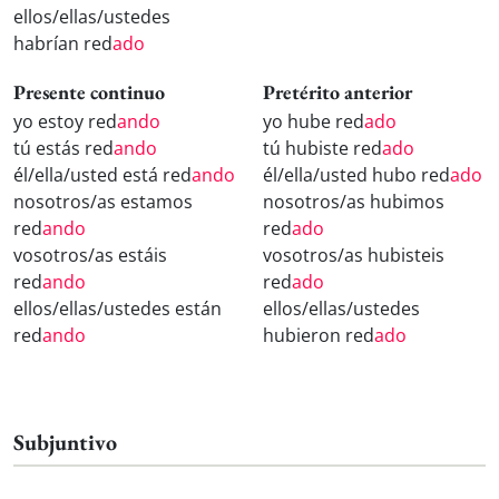
ellos/ellas/ustedes
habrían red
ado
Presente continuo
Pretérito anterior
yo estoy red
ando
yo hube red
ado
tú estás red
ando
tú hubiste red
ado
él/ella/usted está red
ando
él/ella/usted hubo red
ado
nosotros/as estamos
nosotros/as hubimos
red
ando
red
ado
vosotros/as estáis
vosotros/as hubisteis
red
ando
red
ado
ellos/ellas/ustedes están
ellos/ellas/ustedes
red
ando
hubieron red
ado
Subjuntivo