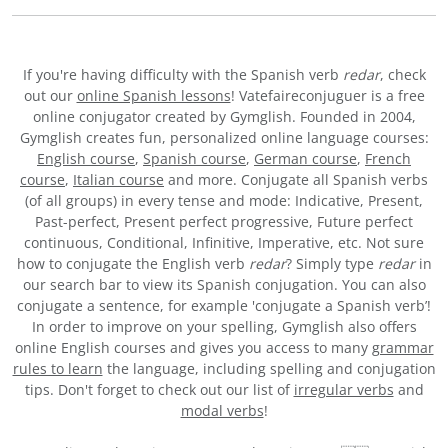
If you're having difficulty with the Spanish verb
redar
, check
out our
online Spanish lessons
! Vatefaireconjuguer is a free
online conjugator created by Gymglish. Founded in 2004,
Gymglish creates fun, personalized online language courses:
English course
,
Spanish course
,
German course
,
French
course
,
Italian course
and more. Conjugate all Spanish verbs
(of all groups) in every tense and mode: Indicative, Present,
Past-perfect, Present perfect progressive, Future perfect
continuous, Conditional, Infinitive, Imperative, etc. Not sure
how to conjugate the English verb
redar
? Simply type
redar
in
our search bar to view its Spanish conjugation. You can also
conjugate a sentence, for example 'conjugate a Spanish verb’!
In order to improve on your spelling, Gymglish also offers
online English courses and gives you access to many
grammar
rules to learn
the language, including spelling and conjugation
tips. Don't forget to check out our list of
irregular verbs
and
modal verbs
!