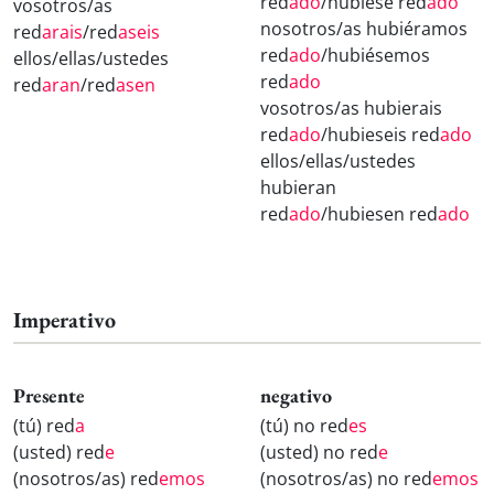
red
ado
/hubiese red
ado
vosotros/as
nosotros/as hubiéramos
red
arais
/red
aseis
red
ado
/hubiésemos
ellos/ellas/ustedes
red
ado
red
aran
/red
asen
vosotros/as hubierais
red
ado
/hubieseis red
ado
ellos/ellas/ustedes
hubieran
red
ado
/hubiesen red
ado
Imperativo
Presente
negativo
(tú) red
a
(tú) no red
es
(usted) red
e
(usted) no red
e
(nosotros/as) red
emos
(nosotros/as) no red
emos