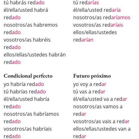
tú habrás red
ado
tú red
arías
él/ella/usted habrá
él/ella/usted red
aría
red
ado
nosotros/as red
aríamos
nosotros/as habremos
vosotros/as red
aríais
red
ado
ellos/ellas/ustedes
vosotros/as habréis
red
arían
red
ado
ellos/ellas/ustedes habrán
red
ado
Condicional perfecto
Futuro próximo
yo habría red
ado
yo voy a red
ar
tú habrías red
ado
tú vas a red
ar
él/ella/usted habría
él/ella/usted va a red
ar
red
ado
nosotros/as vamos a
nosotros/as habríamos
red
ar
red
ado
vosotros/as vais a red
ar
vosotros/as habríais
ellos/ellas/ustedes van a
red
ado
red
ar