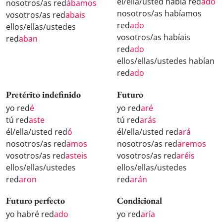
él/ella/usted había red
ado
nosotros/as red
ábamos
nosotros/as habíamos
vosotros/as red
abais
red
ado
ellos/ellas/ustedes
vosotros/as habíais
red
aban
red
ado
ellos/ellas/ustedes habían
red
ado
Pretérito indefinido
Futuro
yo red
é
yo red
aré
tú red
aste
tú red
arás
él/ella/usted red
ó
él/ella/usted red
ará
nosotros/as red
amos
nosotros/as red
aremos
vosotros/as red
asteis
vosotros/as red
aréis
ellos/ellas/ustedes
ellos/ellas/ustedes
red
aron
red
arán
Futuro perfecto
Condicional
yo habré red
ado
yo red
aría