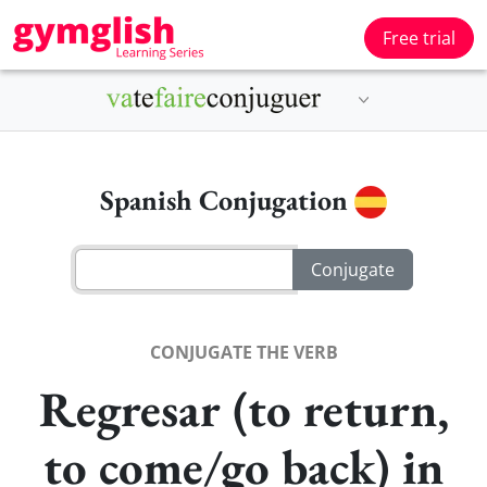
Free trial
Spanish Conjugation
CONJUGATE THE VERB
Regresar (to return,
to come/go back) in