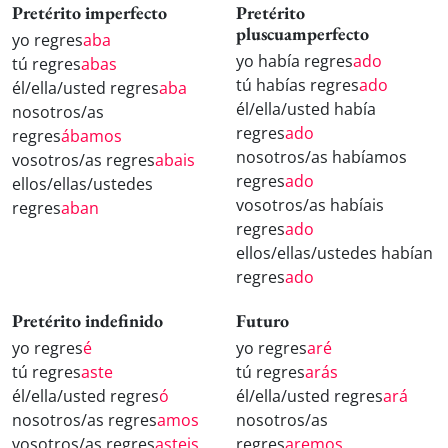
Pretérito imperfecto
Pretérito
pluscuamperfecto
yo regres
aba
yo había regres
ado
tú regres
abas
tú habías regres
ado
él/ella/usted regres
aba
él/ella/usted había
nosotros/as
regres
ado
regres
ábamos
nosotros/as habíamos
vosotros/as regres
abais
regres
ado
ellos/ellas/ustedes
vosotros/as habíais
regres
aban
regres
ado
ellos/ellas/ustedes habían
regres
ado
Pretérito indefinido
Futuro
yo regres
é
yo regres
aré
tú regres
aste
tú regres
arás
él/ella/usted regres
ó
él/ella/usted regres
ará
nosotros/as regres
amos
nosotros/as
vosotros/as regres
asteis
regres
aremos