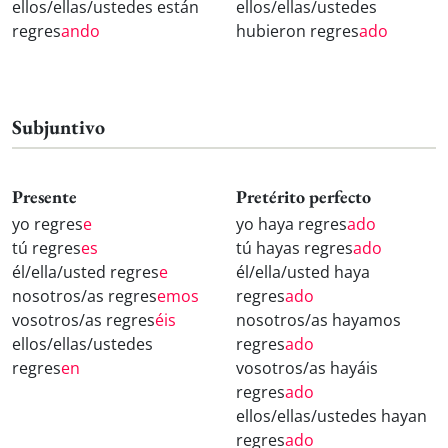
ellos/ellas/ustedes están
ellos/ellas/ustedes
regres
ando
hubieron regres
ado
Subjuntivo
Presente
Pretérito perfecto
yo regres
e
yo haya regres
ado
tú regres
es
tú hayas regres
ado
él/ella/usted regres
e
él/ella/usted haya
nosotros/as regres
emos
regres
ado
vosotros/as regres
éis
nosotros/as hayamos
ellos/ellas/ustedes
regres
ado
regres
en
vosotros/as hayáis
regres
ado
ellos/ellas/ustedes hayan
regres
ado