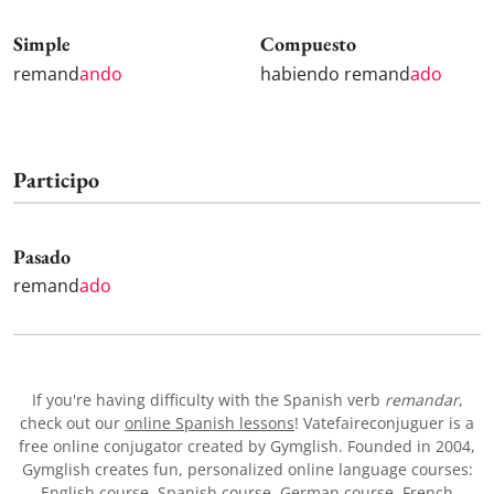
Simple
Compuesto
remand
ando
habiendo remand
ado
Participo
Pasado
remand
ado
If you're having difficulty with the Spanish verb
remandar
,
check out our
online Spanish lessons
! Vatefaireconjuguer is a
free online conjugator created by Gymglish. Founded in 2004,
Gymglish creates fun, personalized online language courses:
English course
,
Spanish course
,
German course
,
French