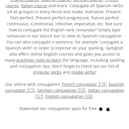
course
,
Italian course
and more. Conjugate all Spanish verbs
(of all groups) in every tense and mode: Indicative, Present,
Past-perfect, Present perfect progressive, Future perfect
continuous, Conditional, Infinitive, Imperative, etc. Not sure
how to conjugate the English verb
remandar
? Simply type
remandar
in our search bar to view its Spanish conjugation.
You can also conjugate a sentence, for example 'conjugate a
Spanish verb’! In order to improve on your spelling, Gymglish
also offers online English courses and gives you access to
many
grammar rules to learn
the language, including spelling
and conjugation tips. Don't forget to check out our list of
irregular verbs
and
modal verbs
!
Our online verb conjugators:
French conjugator 🇫🇷
,
Spanish
conjugator 🇪🇸
,
German conjugation 🇩🇪
,
Italian conjugation
🇮🇹
,
English conjugation 🇬🇧
.
Download our conjugation apps for free: