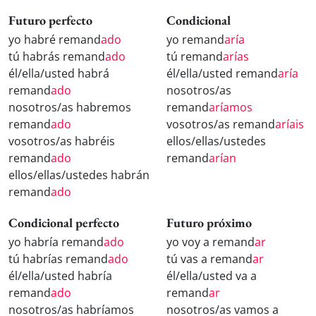
Futuro perfecto
Condicional
yo habré remand
ado
yo remand
aría
tú habrás remand
ado
tú remand
arías
él/ella/usted habrá
él/ella/usted remand
aría
remand
ado
nosotros/as
nosotros/as habremos
remand
aríamos
remand
ado
vosotros/as remand
aríais
vosotros/as habréis
ellos/ellas/ustedes
remand
ado
remand
arían
ellos/ellas/ustedes habrán
remand
ado
Condicional perfecto
Futuro próximo
yo habría remand
ado
yo voy a remand
ar
tú habrías remand
ado
tú vas a remand
ar
él/ella/usted habría
él/ella/usted va a
remand
ado
remand
ar
nosotros/as habríamos
nosotros/as vamos a