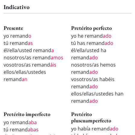
Indicativo
Presente
Pretérito perfecto
yo remand
o
yo he remand
ado
tú remand
as
tú has remand
ado
él/ella/usted remand
a
él/ella/usted ha
nosotros/as remand
amos
remand
ado
vosotros/as remand
áis
nosotros/as hemos
ellos/ellas/ustedes
remand
ado
remand
an
vosotros/as habéis
remand
ado
ellos/ellas/ustedes han
remand
ado
Pretérito imperfecto
Pretérito
pluscuamperfecto
yo remand
aba
yo había remand
ado
tú remand
abas