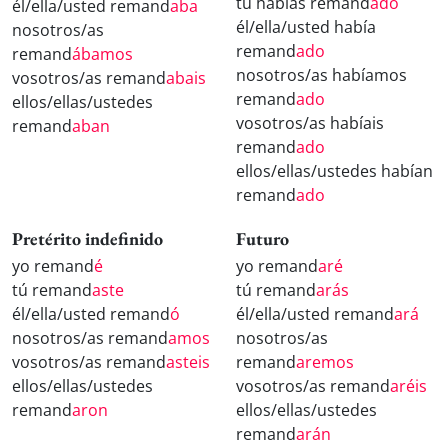
tú habías remand
ado
él/ella/usted remand
aba
él/ella/usted había
nosotros/as
remand
ado
remand
ábamos
nosotros/as habíamos
vosotros/as remand
abais
remand
ado
ellos/ellas/ustedes
vosotros/as habíais
remand
aban
remand
ado
ellos/ellas/ustedes habían
remand
ado
Pretérito indefinido
Futuro
yo remand
é
yo remand
aré
tú remand
aste
tú remand
arás
él/ella/usted remand
ó
él/ella/usted remand
ará
nosotros/as remand
amos
nosotros/as
vosotros/as remand
asteis
remand
aremos
ellos/ellas/ustedes
vosotros/as remand
aréis
remand
aron
ellos/ellas/ustedes
remand
arán