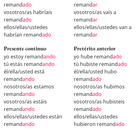
remand
ado
remand
ar
vosotros/as habríais
vosotros/as vais a
remand
ado
remand
ar
ellos/ellas/ustedes
ellos/ellas/ustedes van a
habrían remand
ado
remand
ar
Presente continuo
Pretérito anterior
yo estoy remand
ando
yo hube remand
ado
tú estás remand
ando
tú hubiste remand
ado
él/ella/usted está
él/ella/usted hubo
remand
ando
remand
ado
nosotros/as estamos
nosotros/as hubimos
remand
ando
remand
ado
vosotros/as estáis
vosotros/as hubisteis
remand
ando
remand
ado
ellos/ellas/ustedes están
ellos/ellas/ustedes
remand
ando
hubieron remand
ado