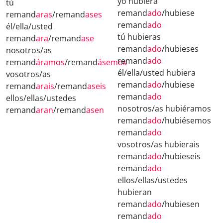
yo hubiera
tú
remand
ado
/hubiese
remand
aras
/remand
ases
remand
ado
él/ella/usted
tú hubieras
remand
ara
/remand
ase
remand
ado
/hubieses
nosotros/as
remand
ado
remand
áramos
/remand
ásemos
él/ella/usted hubiera
vosotros/as
remand
ado
/hubiese
remand
arais
/remand
aseis
remand
ado
ellos/ellas/ustedes
nosotros/as hubiéramos
remand
aran
/remand
asen
remand
ado
/hubiésemos
remand
ado
vosotros/as hubierais
remand
ado
/hubieseis
remand
ado
ellos/ellas/ustedes
hubieran
remand
ado
/hubiesen
remand
ado