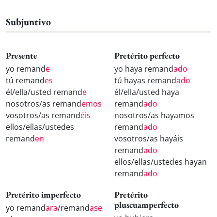
Subjuntivo
Presente
Pretérito perfecto
yo remand
e
yo haya remand
ado
tú remand
es
tú hayas remand
ado
él/ella/usted remand
e
él/ella/usted haya
nosotros/as remand
emos
remand
ado
vosotros/as remand
éis
nosotros/as hayamos
ellos/ellas/ustedes
remand
ado
remand
en
vosotros/as hayáis
remand
ado
ellos/ellas/ustedes hayan
remand
ado
Pretérito imperfecto
Pretérito
pluscuamperfecto
yo remand
ara
/remand
ase