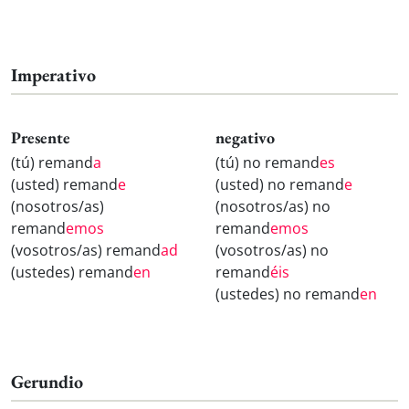
Imperativo
Presente
negativo
(tú) remand
a
(tú) no remand
es
(usted) remand
e
(usted) no remand
e
(nosotros/as)
(nosotros/as) no
remand
emos
remand
emos
(vosotros/as) remand
ad
(vosotros/as) no
(ustedes) remand
en
remand
éis
(ustedes) no remand
en
Gerundio