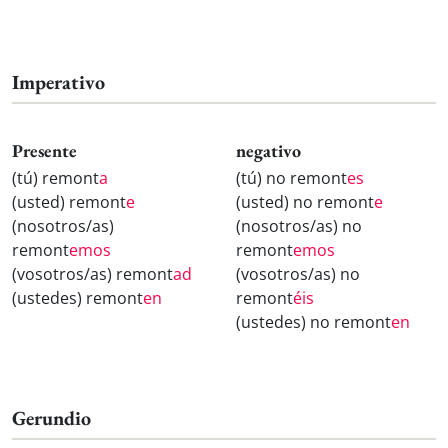
Imperativo
Presente
negativo
(tú) remont
a
(tú) no remont
es
(usted) remont
e
(usted) no remont
e
(nosotros/as)
(nosotros/as) no
remont
emos
remont
emos
(vosotros/as) remont
ad
(vosotros/as) no
(ustedes) remont
en
remont
éis
(ustedes) no remont
en
Gerundio