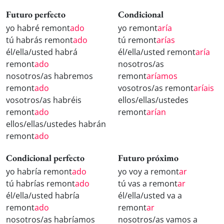
Futuro perfecto
Condicional
yo habré remont
ado
yo remont
aría
tú habrás remont
ado
tú remont
arías
él/ella/usted habrá
él/ella/usted remont
aría
remont
ado
nosotros/as
nosotros/as habremos
remont
aríamos
remont
ado
vosotros/as remont
aríais
vosotros/as habréis
ellos/ellas/ustedes
remont
ado
remont
arían
ellos/ellas/ustedes habrán
remont
ado
Condicional perfecto
Futuro próximo
yo habría remont
ado
yo voy a remont
ar
tú habrías remont
ado
tú vas a remont
ar
él/ella/usted habría
él/ella/usted va a
remont
ado
remont
ar
nosotros/as habríamos
nosotros/as vamos a