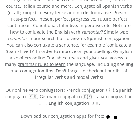
course
,
Italian course
and more. Conjugate all Spanish verbs
(of all groups) in every tense and mode: Indicative, Present,
Past-perfect, Present perfect progressive, Future perfect
continuous, Conditional, Infinitive, Imperative, etc. Not sure
how to conjugate the English verb
remontar
? Simply type
remontar
in our search bar to view its Spanish conjugation.
You can also conjugate a sentence, for example 'conjugate a
Spanish verb’! In order to improve on your spelling, Gymglish
also offers online English courses and gives you access to
many
grammar rules to learn
the language, including spelling
and conjugation tips. Don't forget to check out our list of
irregular verbs
and
modal verbs
!
Our online verb conjugators:
French conjugator 🇫🇷
,
Spanish
conjugator 🇪🇸
,
German conjugation 🇩🇪
,
Italian conjugation
🇮🇹
,
English conjugation 🇬🇧
.
Download our conjugation apps for free: