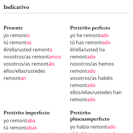
Indicativo
Presente
Pretérito perfecto
yo remont
o
yo he remont
ado
tú remont
as
tú has remont
ado
él/ella/usted remont
a
él/ella/usted ha
nosotros/as remont
amos
remont
ado
vosotros/as remont
áis
nosotros/as hemos
ellos/ellas/ustedes
remont
ado
remont
an
vosotros/as habéis
remont
ado
ellos/ellas/ustedes han
remont
ado
Pretérito imperfecto
Pretérito
pluscuamperfecto
yo remont
aba
yo había remont
ado
tú remont
abas