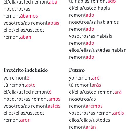
tú habías remont
ado
él/ella/usted remont
aba
él/ella/usted había
nosotros/as
remont
ado
remont
ábamos
nosotros/as habíamos
vosotros/as remont
abais
remont
ado
ellos/ellas/ustedes
vosotros/as habíais
remont
aban
remont
ado
ellos/ellas/ustedes habían
remont
ado
Pretérito indefinido
Futuro
yo remont
é
yo remont
aré
tú remont
aste
tú remont
arás
él/ella/usted remont
ó
él/ella/usted remont
ará
nosotros/as remont
amos
nosotros/as
vosotros/as remont
asteis
remont
aremos
ellos/ellas/ustedes
vosotros/as remont
aréis
remont
aron
ellos/ellas/ustedes
remont
arán