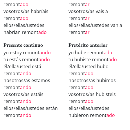
remont
ado
remont
ar
vosotros/as habríais
vosotros/as vais a
remont
ado
remont
ar
ellos/ellas/ustedes
ellos/ellas/ustedes van a
habrían remont
ado
remont
ar
Presente continuo
Pretérito anterior
yo estoy remont
ando
yo hube remont
ado
tú estás remont
ando
tú hubiste remont
ado
él/ella/usted está
él/ella/usted hubo
remont
ando
remont
ado
nosotros/as estamos
nosotros/as hubimos
remont
ando
remont
ado
vosotros/as estáis
vosotros/as hubisteis
remont
ando
remont
ado
ellos/ellas/ustedes están
ellos/ellas/ustedes
remont
ando
hubieron remont
ado