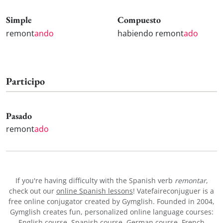
Simple
Compuesto
remont
ando
habiendo remont
ado
Participo
Pasado
remont
ado
If you're having difficulty with the Spanish verb
remontar
,
check out our
online Spanish lessons
! Vatefaireconjuguer is a
free online conjugator created by Gymglish. Founded in 2004,
Gymglish creates fun, personalized online language courses:
English course
,
Spanish course
,
German course
,
French