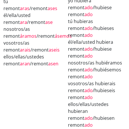
yo hubiera
tú
remont
ado
/hubiese
remont
aras
/remont
ases
remont
ado
él/ella/usted
tú hubieras
remont
ara
/remont
ase
remont
ado
/hubieses
nosotros/as
remont
ado
remont
áramos
/remont
ásemos
él/ella/usted hubiera
vosotros/as
remont
ado
/hubiese
remont
arais
/remont
aseis
remont
ado
ellos/ellas/ustedes
nosotros/as hubiéramos
remont
aran
/remont
asen
remont
ado
/hubiésemos
remont
ado
vosotros/as hubierais
remont
ado
/hubieseis
remont
ado
ellos/ellas/ustedes
hubieran
remont
ado
/hubiesen
remont
ado