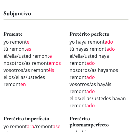
Subjuntivo
Presente
Pretérito perfecto
yo remont
e
yo haya remont
ado
tú remont
es
tú hayas remont
ado
él/ella/usted remont
e
él/ella/usted haya
nosotros/as remont
emos
remont
ado
vosotros/as remont
éis
nosotros/as hayamos
ellos/ellas/ustedes
remont
ado
remont
en
vosotros/as hayáis
remont
ado
ellos/ellas/ustedes hayan
remont
ado
Pretérito imperfecto
Pretérito
pluscuamperfecto
yo remont
ara
/remont
ase