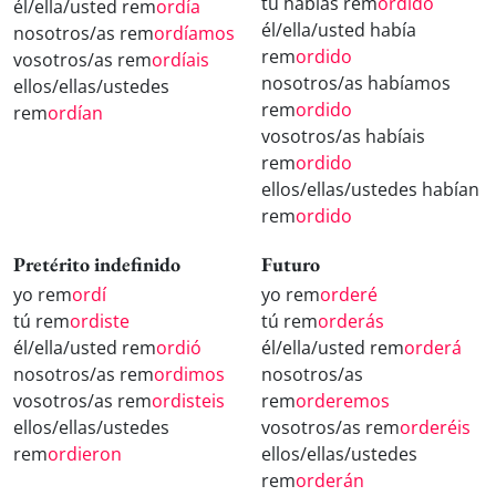
tú habías rem
ordido
él/ella/usted rem
ordía
él/ella/usted había
nosotros/as rem
ordíamos
rem
ordido
vosotros/as rem
ordíais
nosotros/as habíamos
ellos/ellas/ustedes
rem
ordido
rem
ordían
vosotros/as habíais
rem
ordido
ellos/ellas/ustedes habían
rem
ordido
Pretérito indefinido
Futuro
yo rem
ordí
yo rem
orderé
tú rem
ordiste
tú rem
orderás
él/ella/usted rem
ordió
él/ella/usted rem
orderá
nosotros/as rem
ordimos
nosotros/as
vosotros/as rem
ordisteis
rem
orderemos
ellos/ellas/ustedes
vosotros/as rem
orderéis
rem
ordieron
ellos/ellas/ustedes
rem
orderán