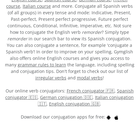
course
,
Italian course
and more. Conjugate all Spanish verbs
(of all groups) in every tense and mode: Indicative, Present,
Past-perfect, Present perfect progressive, Future perfect
continuous, Conditional, Infinitive, Imperative, etc. Not sure
how to conjugate the English verb
remorder
? Simply type
remorder
in our search bar to view its Spanish conjugation.
You can also conjugate a sentence, for example 'conjugate a
Spanish verb’! In order to improve on your spelling, Gymglish
also offers online English courses and gives you access to
many
grammar rules to learn
the language, including spelling
and conjugation tips. Don't forget to check out our list of
irregular verbs
and
modal verbs
!
Our online verb conjugators:
French conjugator 🇫🇷
,
Spanish
conjugator 🇪🇸
,
German conjugation 🇩🇪
,
Italian conjugation
🇮🇹
,
English conjugation 🇬🇧
.
Download our conjugation apps for free: