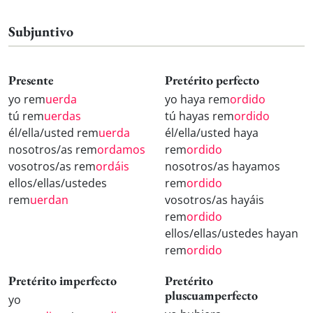
Subjuntivo
Presente
Pretérito perfecto
yo rem
uerda
yo haya rem
ordido
tú rem
uerdas
tú hayas rem
ordido
él/ella/usted rem
uerda
él/ella/usted haya
nosotros/as rem
ordamos
rem
ordido
vosotros/as rem
ordáis
nosotros/as hayamos
ellos/ellas/ustedes
rem
ordido
rem
uerdan
vosotros/as hayáis
rem
ordido
ellos/ellas/ustedes hayan
rem
ordido
Pretérito imperfecto
Pretérito
pluscuamperfecto
yo