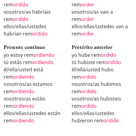
rem
ordido
rem
order
vosotros/as habríais
vosotros/as vais a
rem
ordido
rem
order
ellos/ellas/ustedes
ellos/ellas/ustedes van a
habrían rem
ordido
rem
order
Presente continuo
Pretérito anterior
yo estoy rem
ordiendo
yo hube rem
ordido
tú estás rem
ordiendo
tú hubiste rem
ordido
él/ella/usted está
él/ella/usted hubo
rem
ordiendo
rem
ordido
nosotros/as estamos
nosotros/as hubimos
rem
ordiendo
rem
ordido
vosotros/as estáis
vosotros/as hubisteis
rem
ordiendo
rem
ordido
ellos/ellas/ustedes están
ellos/ellas/ustedes
rem
ordiendo
hubieron rem
ordido