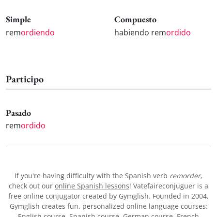
Simple
Compuesto
rem
ordiendo
habiendo rem
ordido
Participo
Pasado
rem
ordido
If you're having difficulty with the Spanish verb
remorder
,
check out our
online Spanish lessons
! Vatefaireconjuguer is a
free online conjugator created by Gymglish. Founded in 2004,
Gymglish creates fun, personalized online language courses:
English course
,
Spanish course
,
German course
,
French