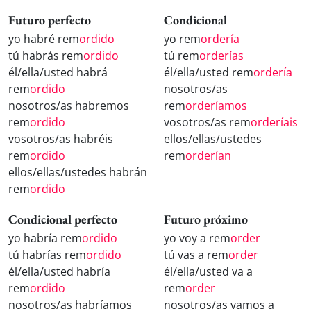
Futuro perfecto
Condicional
yo habré rem
ordido
yo rem
ordería
tú habrás rem
ordido
tú rem
orderías
él/ella/usted habrá
él/ella/usted rem
ordería
rem
ordido
nosotros/as
nosotros/as habremos
rem
orderíamos
rem
ordido
vosotros/as rem
orderíais
vosotros/as habréis
ellos/ellas/ustedes
rem
ordido
rem
orderían
ellos/ellas/ustedes habrán
rem
ordido
Condicional perfecto
Futuro próximo
yo habría rem
ordido
yo voy a rem
order
tú habrías rem
ordido
tú vas a rem
order
él/ella/usted habría
él/ella/usted va a
rem
ordido
rem
order
nosotros/as habríamos
nosotros/as vamos a