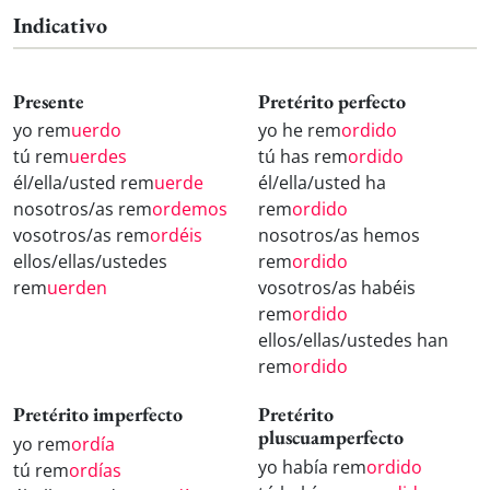
Indicativo
Presente
Pretérito perfecto
yo rem
uerdo
yo he rem
ordido
tú rem
uerdes
tú has rem
ordido
él/ella/usted rem
uerde
él/ella/usted ha
nosotros/as rem
ordemos
rem
ordido
vosotros/as rem
ordéis
nosotros/as hemos
ellos/ellas/ustedes
rem
ordido
rem
uerden
vosotros/as habéis
rem
ordido
ellos/ellas/ustedes han
rem
ordido
Pretérito imperfecto
Pretérito
pluscuamperfecto
yo rem
ordía
yo había rem
ordido
tú rem
ordías