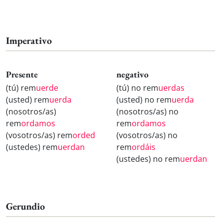
Imperativo
Presente
negativo
(tú) rem
uerde
(tú) no rem
uerdas
(usted) rem
uerda
(usted) no rem
uerda
(nosotros/as)
(nosotros/as) no
rem
ordamos
rem
ordamos
(vosotros/as) rem
orded
(vosotros/as) no
(ustedes) rem
uerdan
rem
ordáis
(ustedes) no rem
uerdan
Gerundio