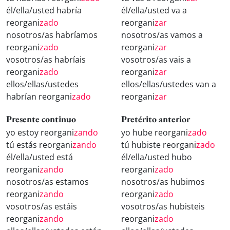
él/ella/usted habría
él/ella/usted va a
reorgani
zado
reorgani
zar
nosotros/as habríamos
nosotros/as vamos a
reorgani
zado
reorgani
zar
vosotros/as habríais
vosotros/as vais a
reorgani
zado
reorgani
zar
ellos/ellas/ustedes
ellos/ellas/ustedes van a
habrían reorgani
zado
reorgani
zar
Presente continuo
Pretérito anterior
yo estoy reorgani
zando
yo hube reorgani
zado
tú estás reorgani
zando
tú hubiste reorgani
zado
él/ella/usted está
él/ella/usted hubo
reorgani
zando
reorgani
zado
nosotros/as estamos
nosotros/as hubimos
reorgani
zando
reorgani
zado
vosotros/as estáis
vosotros/as hubisteis
reorgani
zando
reorgani
zado