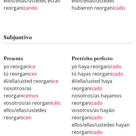
ellos/ellas/ustedes están
ellos/ellas/ustedes
reorgani
zando
hubieron reorgani
zado
Subjuntivo
Presente
Pretérito perfecto
yo reorgani
ce
yo haya reorgani
zado
tú reorgani
ces
tú hayas reorgani
zado
él/ella/usted reorgani
ce
él/ella/usted haya
nosotros/as
reorgani
zado
reorgani
cemos
nosotros/as hayamos
vosotros/as reorgani
céis
reorgani
zado
ellos/ellas/ustedes
vosotros/as hayáis
reorgani
cen
reorgani
zado
ellos/ellas/ustedes hayan
reorgani
zado