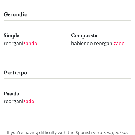
Gerundio
Simple
Compuesto
reorgani
zando
habiendo reorgani
zado
Participo
Pasado
reorgani
zado
If you're having difficulty with the Spanish verb
reorganizar
,