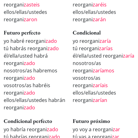
reorgani
zasteis
reorgani
zaréis
ellos/ellas/ustedes
ellos/ellas/ustedes
reorgani
zaron
reorgani
zarán
Futuro perfecto
Condicional
yo habré reorgani
zado
yo reorgani
zaría
tú habrás reorgani
zado
tú reorgani
zarías
él/ella/usted habrá
él/ella/usted reorgani
zaría
reorgani
zado
nosotros/as
nosotros/as habremos
reorgani
zaríamos
reorgani
zado
vosotros/as
vosotros/as habréis
reorgani
zaríais
reorgani
zado
ellos/ellas/ustedes
ellos/ellas/ustedes habrán
reorgani
zarían
reorgani
zado
Condicional perfecto
Futuro próximo
yo habría reorgani
zado
yo voy a reorgani
zar
tú habrías reorgani
zado
tú vas a reorgani
zar