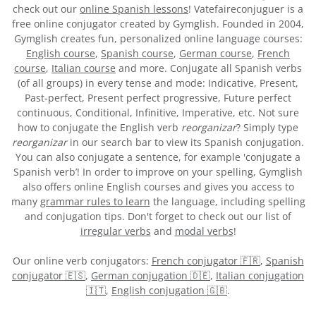
check out our
online Spanish lessons
! Vatefaireconjuguer is a
free online conjugator created by Gymglish. Founded in 2004,
Gymglish creates fun, personalized online language courses:
English course
,
Spanish course
,
German course
,
French
course
,
Italian course
and more. Conjugate all Spanish verbs
(of all groups) in every tense and mode: Indicative, Present,
Past-perfect, Present perfect progressive, Future perfect
continuous, Conditional, Infinitive, Imperative, etc. Not sure
how to conjugate the English verb
reorganizar
? Simply type
reorganizar
in our search bar to view its Spanish conjugation.
You can also conjugate a sentence, for example 'conjugate a
Spanish verb’! In order to improve on your spelling, Gymglish
also offers online English courses and gives you access to
many
grammar rules to learn
the language, including spelling
and conjugation tips. Don't forget to check out our list of
irregular verbs
and
modal verbs
!
Our online verb conjugators:
French conjugator 🇫🇷
,
Spanish
conjugator 🇪🇸
,
German conjugation 🇩🇪
,
Italian conjugation
🇮🇹
,
English conjugation 🇬🇧
.