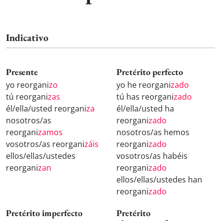
Indicativo
Presente
Pretérito perfecto
yo reorgani
zo
yo he reorgani
zado
tú reorgani
zas
tú has reorgani
zado
él/ella/usted reorgani
za
él/ella/usted ha
nosotros/as
reorgani
zado
reorgani
zamos
nosotros/as hemos
vosotros/as reorgani
záis
reorgani
zado
ellos/ellas/ustedes
vosotros/as habéis
reorgani
zan
reorgani
zado
ellos/ellas/ustedes han
reorgani
zado
Pretérito imperfecto
Pretérito