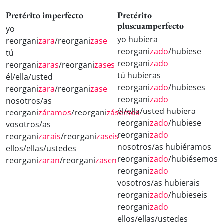
Pretérito imperfecto
Pretérito
pluscuamperfecto
yo
yo hubiera
reorgani
zara
/reorgani
zase
reorgani
zado
/hubiese
tú
reorgani
zado
reorgani
zaras
/reorgani
zases
tú hubieras
él/ella/usted
reorgani
zado
/hubieses
reorgani
zara
/reorgani
zase
reorgani
zado
nosotros/as
él/ella/usted hubiera
reorgani
záramos
/reorgani
zásemos
reorgani
zado
/hubiese
vosotros/as
reorgani
zado
reorgani
zarais
/reorgani
zaseis
nosotros/as hubiéramos
ellos/ellas/ustedes
reorgani
zado
/hubiésemos
reorgani
zaran
/reorgani
zasen
reorgani
zado
vosotros/as hubierais
reorgani
zado
/hubieseis
reorgani
zado
ellos/ellas/ustedes