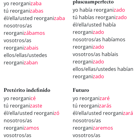
pluscuamperfecto
yo reorgani
zaba
yo había reorgani
zado
tú reorgani
zabas
tú habías reorgani
zado
él/ella/usted reorgani
zaba
él/ella/usted había
nosotros/as
reorgani
zado
reorgani
zábamos
nosotros/as habíamos
vosotros/as
reorgani
zado
reorgani
zabais
vosotros/as habíais
ellos/ellas/ustedes
reorgani
zado
reorgani
zaban
ellos/ellas/ustedes habían
reorgani
zado
Pretérito indefinido
Futuro
yo reorgani
cé
yo reorgani
zaré
tú reorgani
zaste
tú reorgani
zarás
él/ella/usted reorgani
zó
él/ella/usted reorgani
zará
nosotros/as
nosotros/as
reorgani
zamos
reorgani
zaremos
vosotros/as
vosotros/as