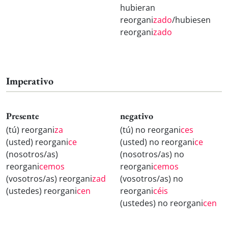
hubieran
reorgani
zado
/hubiesen
reorgani
zado
Imperativo
Presente
negativo
(tú) reorgani
za
(tú) no reorgani
ces
(usted) reorgani
ce
(usted) no reorgani
ce
(nosotros/as)
(nosotros/as) no
reorgani
cemos
reorgani
cemos
(vosotros/as) reorgani
zad
(vosotros/as) no
(ustedes) reorgani
cen
reorgani
céis
(ustedes) no reorgani
cen