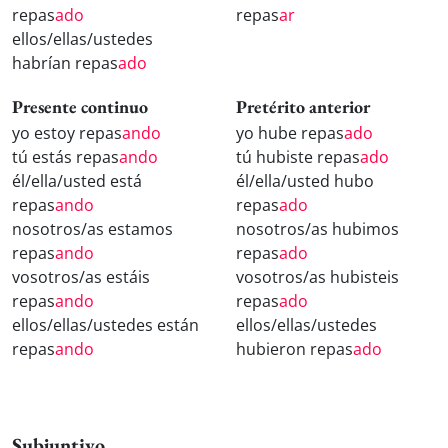
repas
ado
repas
ar
ellos/ellas/ustedes
habrían repas
ado
Presente continuo
Pretérito anterior
yo estoy repas
ando
yo hube repas
ado
tú estás repas
ando
tú hubiste repas
ado
él/ella/usted está
él/ella/usted hubo
repas
ando
repas
ado
nosotros/as estamos
nosotros/as hubimos
repas
ando
repas
ado
vosotros/as estáis
vosotros/as hubisteis
repas
ando
repas
ado
ellos/ellas/ustedes están
ellos/ellas/ustedes
repas
ando
hubieron repas
ado
Subjuntivo