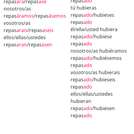
repas
ado
repas
ara
/repas
ase
tú hubieras
nosotros/as
repas
ado
/hubieses
repas
áramos
/repas
ásemos
repas
ado
vosotros/as
él/ella/usted hubiera
repas
arais
/repas
aseis
repas
ado
/hubiese
ellos/ellas/ustedes
repas
ado
repas
aran
/repas
asen
nosotros/as hubiéramos
repas
ado
/hubiésemos
repas
ado
vosotros/as hubierais
repas
ado
/hubieseis
repas
ado
ellos/ellas/ustedes
hubieran
repas
ado
/hubiesen
repas
ado