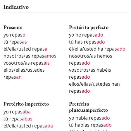
Indicativo
Presente
Pretérito perfecto
yo repas
o
yo he repas
ado
tú repas
as
tú has repas
ado
él/ella/usted repas
a
él/ella/usted ha repas
ado
nosotros/as repas
amos
nosotros/as hemos
vosotros/as repas
áis
repas
ado
ellos/ellas/ustedes
vosotros/as habéis
repas
an
repas
ado
ellos/ellas/ustedes han
repas
ado
Pretérito imperfecto
Pretérito
pluscuamperfecto
yo repas
aba
yo había repas
ado
tú repas
abas
tú habías repas
ado
él/ella/usted repas
aba