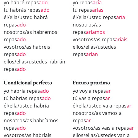
yo habré repas
ado
yo repas
aría
tú habrás repas
ado
tú repas
arías
él/ella/usted habrá
él/ella/usted repas
aría
repas
ado
nosotros/as
nosotros/as habremos
repas
aríamos
repas
ado
vosotros/as repas
aríais
vosotros/as habréis
ellos/ellas/ustedes
repas
ado
repas
arían
ellos/ellas/ustedes habrán
repas
ado
Condicional perfecto
Futuro próximo
yo habría repas
ado
yo voy a repas
ar
tú habrías repas
ado
tú vas a repas
ar
él/ella/usted habría
él/ella/usted va a repas
ar
repas
ado
nosotros/as vamos a
nosotros/as habríamos
repas
ar
repas
ado
vosotros/as vais a repas
ar
vosotros/as habríais
ellos/ellas/ustedes van a