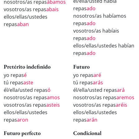
él/ella/usted había
nosotros/as repas
ábamos
repas
ado
vosotros/as repas
abais
nosotros/as habíamos
ellos/ellas/ustedes
repas
ado
repas
aban
vosotros/as habíais
repas
ado
ellos/ellas/ustedes habían
repas
ado
Pretérito indefinido
Futuro
yo repas
é
yo repas
aré
tú repas
aste
tú repas
arás
él/ella/usted repas
ó
él/ella/usted repas
ará
nosotros/as repas
amos
nosotros/as repas
aremos
vosotros/as repas
asteis
vosotros/as repas
aréis
ellos/ellas/ustedes
ellos/ellas/ustedes
repas
aron
repas
arán
Futuro perfecto
Condicional