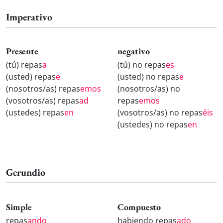
Imperativo
Presente
negativo
(tú) repas
a
(tú) no repas
es
(usted) repas
e
(usted) no repas
e
(nosotros/as) repas
emos
(nosotros/as) no
(vosotros/as) repas
ad
repas
emos
(ustedes) repas
en
(vosotros/as) no repas
éis
(ustedes) no repas
en
Gerundio
Simple
Compuesto
repas
ando
habiendo repas
ado