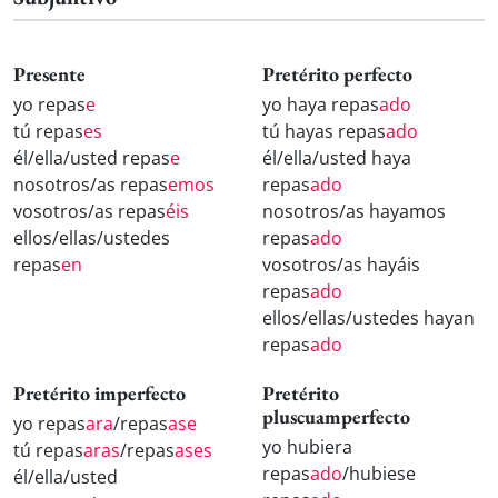
Presente
Pretérito perfecto
yo repas
e
yo haya repas
ado
tú repas
es
tú hayas repas
ado
él/ella/usted repas
e
él/ella/usted haya
nosotros/as repas
emos
repas
ado
vosotros/as repas
éis
nosotros/as hayamos
ellos/ellas/ustedes
repas
ado
repas
en
vosotros/as hayáis
repas
ado
ellos/ellas/ustedes hayan
repas
ado
Pretérito imperfecto
Pretérito
pluscuamperfecto
yo repas
ara
/repas
ase
yo hubiera
tú repas
aras
/repas
ases
repas
ado
/hubiese
él/ella/usted