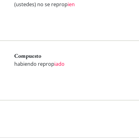
(ustedes) no se reprop
ien
Compuesto
habiendo reprop
iado