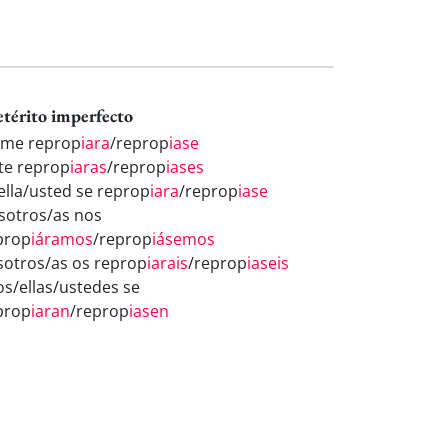
etérito imperfecto
 me reprop
iara
/reprop
iase
 te reprop
iaras
/reprop
iases
/ella/usted se reprop
iara
/reprop
iase
sotros/as nos
prop
iáramos
/reprop
iásemos
sotros/as os reprop
iarais
/reprop
iaseis
los/ellas/ustedes se
prop
iaran
/reprop
iasen