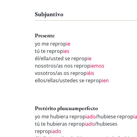
Subjuntivo
Presente
yo me reprop
ie
tú te reprop
ies
él/ella/usted se reprop
ie
nosotros/as nos reprop
iemos
vosotros/as os reprop
iéis
ellos/ellas/ustedes se reprop
ien
Pretérito pluscuamperfecto
yo me hubiera reprop
iado
/hubiese reprop
i
tú te hubieras reprop
iado
/hubieses
reprop
iado