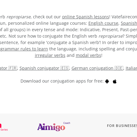
verb
repropiarse
, check out our
online Spanish lessons
! Vatefaireco
fun, personalized online language courses:
English course
,
Spanish
 all groups) in every tense and mode: Indicative, Present, Past-per
, etc. Not sure how to conjugate the English verb
repropiarse
? Simp
entence, for example 'conjugate a Spanish verb’! In order to impro
y
grammar rules to learn
the language, including spelling and conjuga
irregular verbs
and
modal verbs
!
tor 🇫🇷
,
Spanish conjugator 🇪🇸
,
German conjugation 🇩🇪
,
Itali
Download our conjugation apps for free:
FOR BUSINESSE