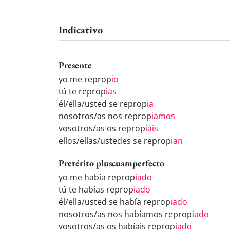
Indicativo
Presente
yo me reprop
io
tú te reprop
ias
él/ella/usted se reprop
ia
nosotros/as nos reprop
iamos
vosotros/as os reprop
iáis
ellos/ellas/ustedes se reprop
ian
Pretérito pluscuamperfecto
yo me había reprop
iado
tú te habías reprop
iado
él/ella/usted se había reprop
iado
nosotros/as nos habíamos reprop
iado
vosotros/as os habíais reprop
iado