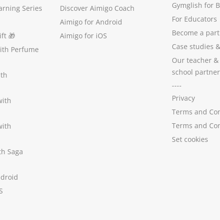
Gymglish for 
arning Series
Discover Aimigo Coach
For Educators
Aimigo for Android
Become a part
ft
🎁
Aimigo for iOS
Case studies
with Perfume
Our teacher &
school partner
ith
----
Privacy
with
Terms and Con
Terms and Con
with
Set cookies
ith Saga
ndroid
S