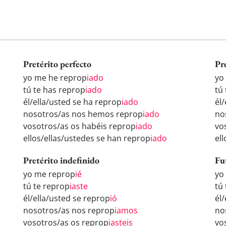
Pretérito perfecto
Pr
yo me he reprop
iado
yo
tú te has reprop
iado
tú
él/ella/usted se ha reprop
iado
él
nosotros/as nos hemos reprop
iado
no
vosotros/as os habéis reprop
iado
vo
ellos/ellas/ustedes se han reprop
iado
el
Pretérito indefinido
Fu
yo me reprop
ié
yo
tú te reprop
iaste
tú
él/ella/usted se reprop
ió
él
nosotros/as nos reprop
iamos
no
vosotros/as os reprop
iasteis
vo