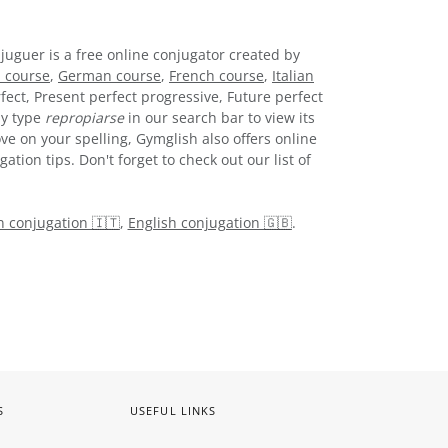
njuguer is a free online conjugator created by
 course
,
German course
,
French course
,
Italian
fect, Present perfect progressive, Future perfect
ly type
repropiarse
in our search bar to view its
ve on your spelling, Gymglish also offers online
tion tips. Don't forget to check out our list of
an conjugation 🇮🇹
,
English conjugation 🇬🇧
.
S
USEFUL LINKS