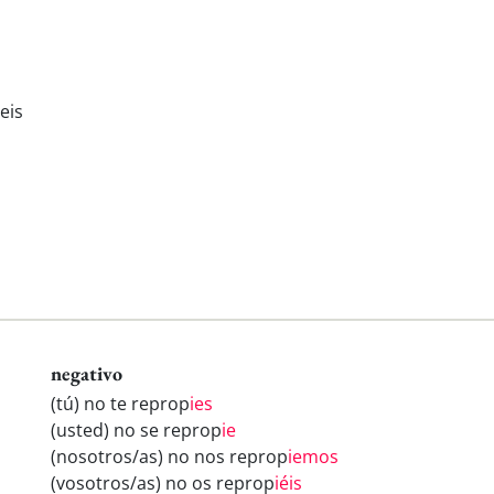
eis
negativo
(tú) no te reprop
ies
(usted) no se reprop
ie
(nosotros/as) no nos reprop
iemos
(vosotros/as) no os reprop
iéis