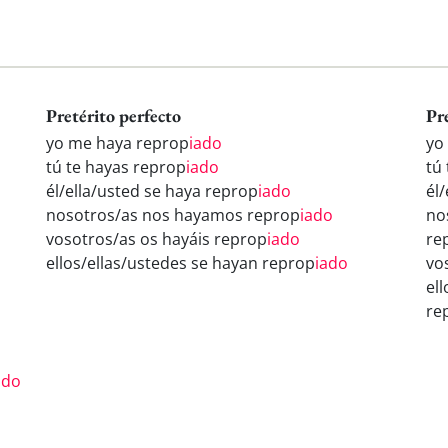
Pretérito perfecto
Pr
yo me haya reprop
iado
yo
tú te hayas reprop
iado
tú
él/ella/usted se haya reprop
iado
él
nosotros/as nos hayamos reprop
iado
no
vosotros/as os hayáis reprop
iado
re
ellos/ellas/ustedes se hayan reprop
iado
vo
el
re
ado