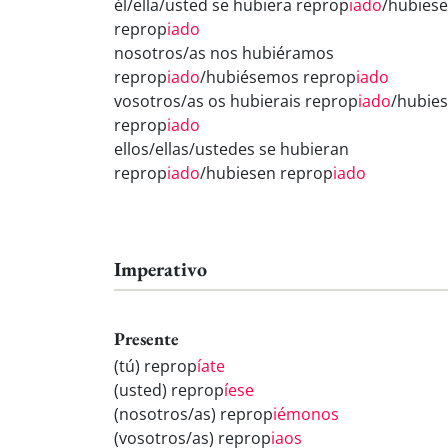
él/ella/usted se hubiera reprop
iado
/hubiese
reprop
iado
nosotros/as nos hubiéramos
reprop
iado
/hubiésemos reprop
iado
vosotros/as os hubierais reprop
iado
/hubies
reprop
iado
ellos/ellas/ustedes se hubieran
reprop
iado
/hubiesen reprop
iado
Imperativo
Presente
(tú) reprop
íate
(usted) reprop
íese
(nosotros/as) reprop
iémonos
(vosotros/as) reprop
iaos