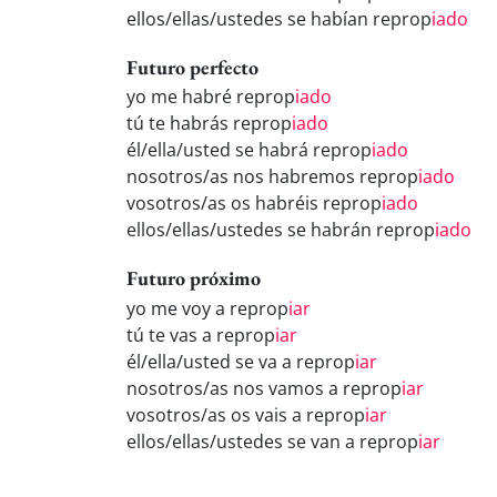
ellos/ellas/ustedes se habían reprop
iado
Futuro perfecto
yo me habré reprop
iado
tú te habrás reprop
iado
él/ella/usted se habrá reprop
iado
nosotros/as nos habremos reprop
iado
vosotros/as os habréis reprop
iado
ellos/ellas/ustedes se habrán reprop
iado
Futuro próximo
yo me voy a reprop
iar
tú te vas a reprop
iar
él/ella/usted se va a reprop
iar
nosotros/as nos vamos a reprop
iar
vosotros/as os vais a reprop
iar
ellos/ellas/ustedes se van a reprop
iar