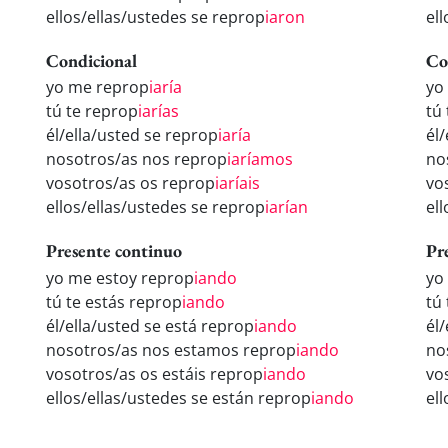
ellos/ellas/ustedes se reprop
iaron
el
Condicional
Co
yo me reprop
iaría
yo
tú te reprop
iarías
tú
él/ella/usted se reprop
iaría
él
nosotros/as nos reprop
iaríamos
no
vosotros/as os reprop
iaríais
vo
ellos/ellas/ustedes se reprop
iarían
el
Presente continuo
Pr
yo me estoy reprop
iando
yo
tú te estás reprop
iando
tú
él/ella/usted se está reprop
iando
él
nosotros/as nos estamos reprop
iando
no
vosotros/as os estáis reprop
iando
vo
ellos/ellas/ustedes se están reprop
iando
el