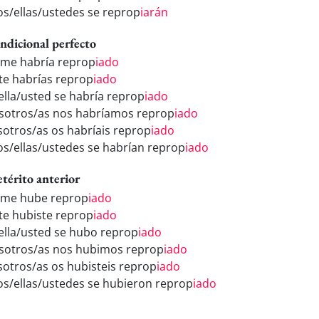
los/ellas/ustedes se reprop
iarán
ndicional perfecto
 me habría reprop
iado
 te habrías reprop
iado
/ella/usted se habría reprop
iado
sotros/as nos habríamos reprop
iado
sotros/as os habríais reprop
iado
los/ellas/ustedes se habrían reprop
iado
etérito anterior
 me hube reprop
iado
 te hubiste reprop
iado
/ella/usted se hubo reprop
iado
sotros/as nos hubimos reprop
iado
sotros/as os hubisteis reprop
iado
los/ellas/ustedes se hubieron reprop
iado