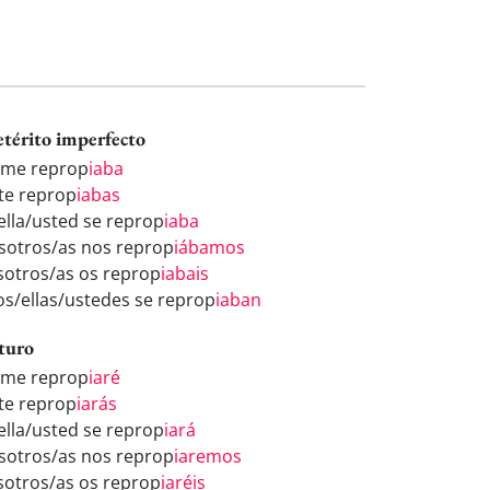
etérito imperfecto
 me reprop
iaba
 te reprop
iabas
/ella/usted se reprop
iaba
sotros/as nos reprop
iábamos
sotros/as os reprop
iabais
los/ellas/ustedes se reprop
iaban
turo
 me reprop
iaré
 te reprop
iarás
/ella/usted se reprop
iará
sotros/as nos reprop
iaremos
sotros/as os reprop
iaréis