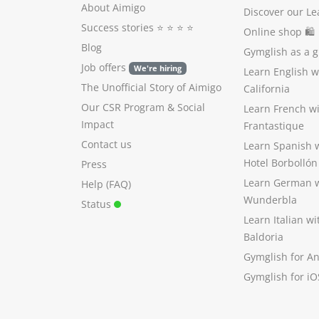
About Aimigo
Discover our Le
Success stories
⭐️ ⭐️ ⭐️ ⭐️
Online shop 🛍
Blog
Gymglish as a gi
Job offers
We're hiring
Learn English 
The Unofficial Story of Aimigo
California
Our CSR Program
&
Social
Learn French w
Impact
Frantastique
Contact us
Learn Spanish 
Hotel Borbollón
Press
Learn German 
Help (FAQ)
Wunderbla
Status
Learn Italian w
Baldoria
Gymglish for A
Gymglish for iO