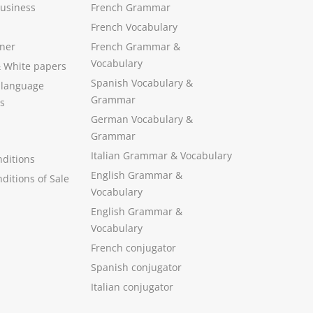
Business
French Grammar
French Vocabulary
ner
French Grammar &
Vocabulary
&
White papers
Spanish Vocabulary
&
 language
Grammar
s
German Vocabulary
&
Grammar
Italian Grammar
&
Vocabulary
ditions
English Grammar
&
ditions of Sale
Vocabulary
English Grammar &
Vocabulary
French conjugator
Spanish conjugator
Italian conjugator