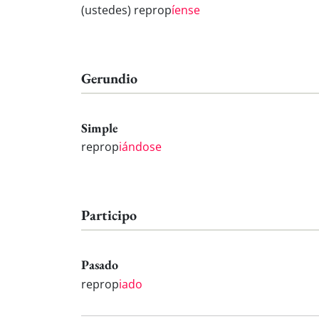
(ustedes) reprop
íense
Gerundio
Simple
reprop
iándose
Participo
Pasado
reprop
iado