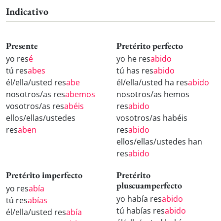
Indicativo
Presente
Pretérito perfecto
yo res
é
yo he res
abido
tú res
abes
tú has res
abido
él/ella/usted res
abe
él/ella/usted ha res
abido
nosotros/as res
abemos
nosotros/as hemos
vosotros/as res
abéis
res
abido
ellos/ellas/ustedes
vosotros/as habéis
res
aben
res
abido
ellos/ellas/ustedes han
res
abido
Pretérito imperfecto
Pretérito
pluscuamperfecto
yo res
abía
yo había res
abido
tú res
abías
tú habías res
abido
él/ella/usted res
abía