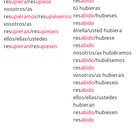
res
abido
res
upiera
/res
upiese
tú hubieras
nosotros/as
res
abido
/hubieses
res
upiéramos
/res
upiésemos
res
abido
vosotros/as
él/ella/usted hubiera
res
upierais
/res
upieseis
res
abido
/hubiese
ellos/ellas/ustedes
res
abido
res
upieran
/res
upiesen
nosotros/as hubiéramos
res
abido
/hubiésemos
res
abido
vosotros/as hubierais
res
abido
/hubieseis
res
abido
ellos/ellas/ustedes
hubieran
res
abido
/hubiesen
res
abido