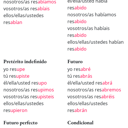
él/ella/usted había
nosotros/as res
abíamos
res
abido
vosotros/as res
abíais
nosotros/as habíamos
ellos/ellas/ustedes
res
abido
res
abían
vosotros/as habíais
res
abido
ellos/ellas/ustedes habían
res
abido
Pretérito indefinido
Futuro
yo res
upe
yo res
abré
tú res
upiste
tú res
abrás
él/ella/usted res
upo
él/ella/usted res
abrá
nosotros/as res
upimos
nosotros/as res
abremos
vosotros/as res
upisteis
vosotros/as res
abréis
ellos/ellas/ustedes
ellos/ellas/ustedes
res
upieron
res
abrán
Futuro perfecto
Condicional