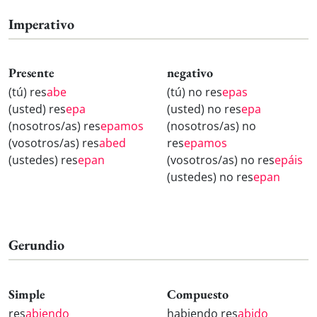
Imperativo
Presente
negativo
(tú) res
abe
(tú) no res
epas
(usted) res
epa
(usted) no res
epa
(nosotros/as) res
epamos
(nosotros/as) no
(vosotros/as) res
abed
res
epamos
(ustedes) res
epan
(vosotros/as) no res
epáis
(ustedes) no res
epan
Gerundio
Simple
Compuesto
res
abiendo
habiendo res
abido