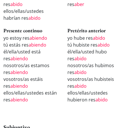
res
abido
res
aber
ellos/ellas/ustedes
habrían res
abido
Presente continuo
Pretérito anterior
yo estoy res
abiendo
yo hube res
abido
tú estás res
abiendo
tú hubiste res
abido
él/ella/usted está
él/ella/usted hubo
res
abiendo
res
abido
nosotros/as estamos
nosotros/as hubimos
res
abiendo
res
abido
vosotros/as estáis
vosotros/as hubisteis
res
abiendo
res
abido
ellos/ellas/ustedes están
ellos/ellas/ustedes
res
abiendo
hubieron res
abido
Subjuntivo