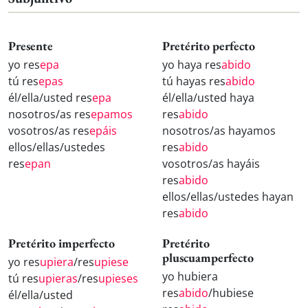
Presente
Pretérito perfecto
yo res
epa
yo haya res
abido
tú res
epas
tú hayas res
abido
él/ella/usted res
epa
él/ella/usted haya
nosotros/as res
epamos
res
abido
vosotros/as res
epáis
nosotros/as hayamos
ellos/ellas/ustedes
res
abido
res
epan
vosotros/as hayáis
res
abido
ellos/ellas/ustedes hayan
res
abido
Pretérito imperfecto
Pretérito
pluscuamperfecto
yo res
upiera
/res
upiese
yo hubiera
tú res
upieras
/res
upieses
res
abido
/hubiese
él/ella/usted