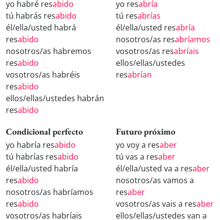
yo habré res
abido
yo res
abría
tú habrás res
abido
tú res
abrías
él/ella/usted habrá
él/ella/usted res
abría
res
abido
nosotros/as res
abríamos
nosotros/as habremos
vosotros/as res
abríais
res
abido
ellos/ellas/ustedes
vosotros/as habréis
res
abrían
res
abido
ellos/ellas/ustedes habrán
res
abido
Condicional perfecto
Futuro próximo
yo habría res
abido
yo voy a res
aber
tú habrías res
abido
tú vas a res
aber
él/ella/usted habría
él/ella/usted va a res
aber
res
abido
nosotros/as vamos a
nosotros/as habríamos
res
aber
res
abido
vosotros/as vais a res
aber
vosotros/as habríais
ellos/ellas/ustedes van a