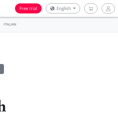
Free trial
English
ITALIAN
h