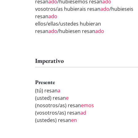
resan
ado
/hubiésemos resan
ado
vosotros/as hubierais resan
ado
/hubieseis
resan
ado
ellos/ellas/ustedes hubieran
resan
ado
/hubiesen resan
ado
Imperativo
Presente
(tú) resan
a
(usted) resan
e
(nosotros/as) resan
emos
(vosotros/as) resan
ad
(ustedes) resan
en