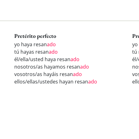
Pretérito perfecto
Pr
yo haya resan
ado
yo
tú hayas resan
ado
tú
él/ella/usted haya resan
ado
él
nosotros/as hayamos resan
ado
no
vosotros/as hayáis resan
ado
vo
ellos/ellas/ustedes hayan resan
ado
el