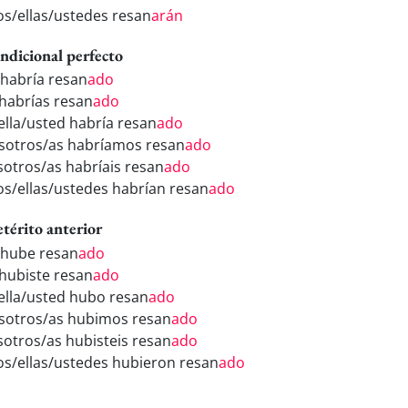
los/ellas/ustedes resan
arán
ndicional perfecto
 habría resan
ado
 habrías resan
ado
/ella/usted habría resan
ado
sotros/as habríamos resan
ado
sotros/as habríais resan
ado
los/ellas/ustedes habrían resan
ado
etérito anterior
 hube resan
ado
 hubiste resan
ado
/ella/usted hubo resan
ado
sotros/as hubimos resan
ado
sotros/as hubisteis resan
ado
los/ellas/ustedes hubieron resan
ado