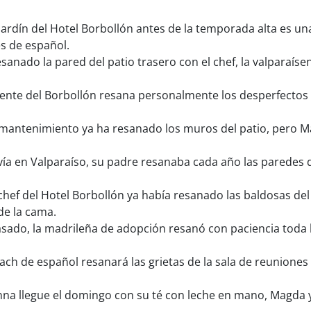
 jardín del Hotel Borbollón antes de la temporada alta es 
es de español.
nado la pared del patio trasero con el chef, la valparaísen
ente del Borbollón resana personalmente los desperfectos d
mantenimiento ya ha resanado los muros del patio, pero Ma
ía en Valparaíso, su padre resanaba cada año las paredes de 
chef del Hotel Borbollón ya había resanado las baldosas de
de la cama.
sado, la madrileña de adopción resanó con paciencia toda la
ach de español resanará las grietas de la sala de reuniones d
a llegue el domingo con su té con leche en mano, Magda y