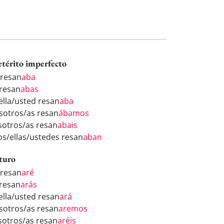
etérito imperfecto
 resan
aba
 resan
abas
/ella/usted resan
aba
sotros/as resan
ábamos
sotros/as resan
abais
los/ellas/ustedes resan
aban
turo
 resan
aré
 resan
arás
/ella/usted resan
ará
sotros/as resan
aremos
sotros/as resan
aréis