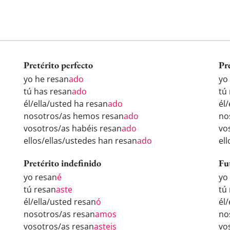
Pretérito perfecto
Pr
yo he resan
ado
yo
tú has resan
ado
tú
él/ella/usted ha resan
ado
él
nosotros/as hemos resan
ado
no
vosotros/as habéis resan
ado
vo
ellos/ellas/ustedes han resan
ado
el
Pretérito indefinido
Fu
yo resan
é
yo
tú resan
aste
tú
él/ella/usted resan
ó
él
nosotros/as resan
amos
no
vosotros/as resan
asteis
vo