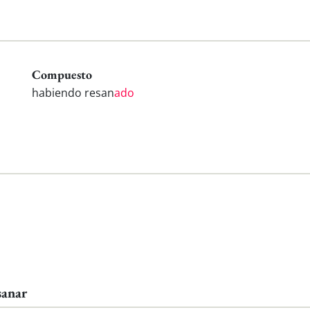
Compuesto
habiendo resan
ado
sanar