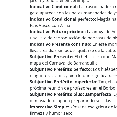
jardín y tendrá el pincel limpio.
Indicativo Condicional:
La trasnochadora r
gato aparece con las patas manchadas de y
Indicativo Condicional perfecto:
Magda habr
País Vasco con Anna.
Indicativo Futuro próximo:
La amiga de Ann
una lista de reproducción de podcasts de his
Indicativo Presente continuo:
En este mome
lleva tres días sin poder quitarse de la cabez
Subjuntivo Presente:
El chef espera que Ma
mapa del Carnaval de Barranquilla.
Subjuntivo Pretérito perfecto:
Los huéspede
ninguno sabía muy bien lo que significaba e
Subjuntivo Pretérito imperfecto:
Tim, el c
próxima reunión de profesores en el Borbol
Subjuntivo Pretérito pluscuamperfecto:
Oj
demasiado ocupada preparando sus clases de
Imperativo Simple:
«Resana esa grieta de l
firmeza y humor seco.