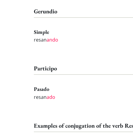
Gerundio
Simple
resan
ando
Participo
Pasado
resan
ado
Examples of conjugation of the verb Re