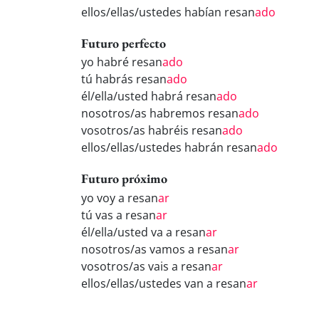
ellos/ellas/ustedes habían resan
ado
Futuro perfecto
yo habré resan
ado
tú habrás resan
ado
él/ella/usted habrá resan
ado
nosotros/as habremos resan
ado
vosotros/as habréis resan
ado
ellos/ellas/ustedes habrán resan
ado
Futuro próximo
yo voy a resan
ar
tú vas a resan
ar
él/ella/usted va a resan
ar
nosotros/as vamos a resan
ar
vosotros/as vais a resan
ar
ellos/ellas/ustedes van a resan
ar