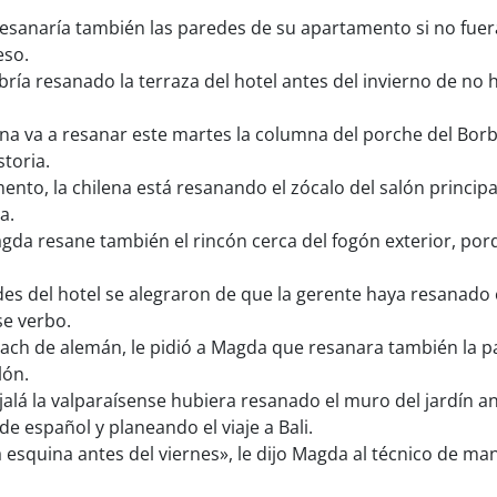
esanaría también las paredes de su apartamento si no fuer
eso.
ía resanado la terraza del hotel antes del invierno de no h
a va a resanar este martes la columna del porche del Borbo
toria.
nto, la chilena está resanando el zócalo del salón princip
a.
gda resane también el rincón cerca del fogón exterior, por
s del hotel se alegraron de que la gerente haya resanado e
se verbo.
oach de alemán, le pidió a Magda que resanara también la pa
lón.
alá la valparaísense hubiera resanado el muro del jardín an
 español y planeando el viaje a Bali.
a esquina antes del viernes», le dijo Magda al técnico de m