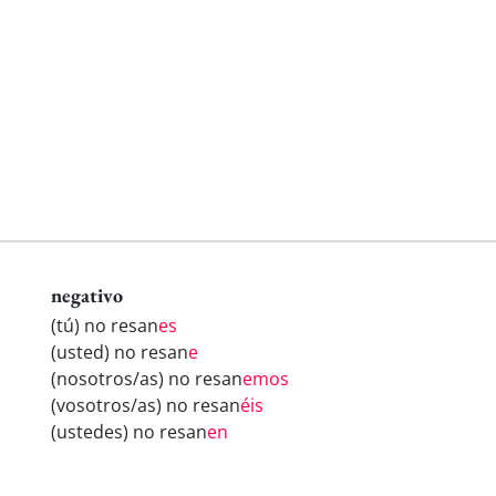
negativo
(tú) no resan
es
(usted) no resan
e
(nosotros/as) no resan
emos
(vosotros/as) no resan
éis
(ustedes) no resan
en