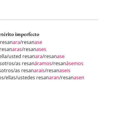
etérito imperfecto
 resan
ara
/resan
ase
 resan
aras
/resan
ases
/ella/usted resan
ara
/resan
ase
sotros/as resan
áramos
/resan
ásemos
sotros/as resan
arais
/resan
aseis
los/ellas/ustedes resan
aran
/resan
asen