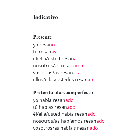
Indicativo
Presente
yo resan
o
tú resan
as
él/ella/usted resan
a
nosotros/as resan
amos
vosotros/as resan
áis
ellos/ellas/ustedes resan
an
Pretérito pluscuamperfecto
yo había resan
ado
tú habías resan
ado
él/ella/usted había resan
ado
nosotros/as habíamos resan
ado
vosotros/as habíais resan
ado