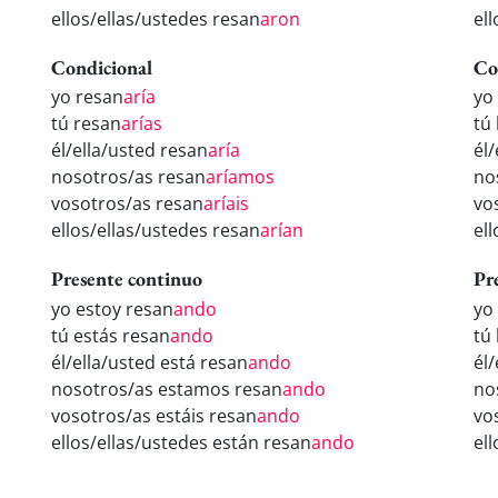
ellos/ellas/ustedes resan
aron
el
Condicional
Co
yo resan
aría
yo
tú resan
arías
tú
él/ella/usted resan
aría
él
nosotros/as resan
aríamos
no
vosotros/as resan
aríais
vo
ellos/ellas/ustedes resan
arían
el
Presente continuo
Pr
yo estoy resan
ando
yo
tú estás resan
ando
tú
él/ella/usted está resan
ando
él
nosotros/as estamos resan
ando
no
vosotros/as estáis resan
ando
vo
ellos/ellas/ustedes están resan
ando
el