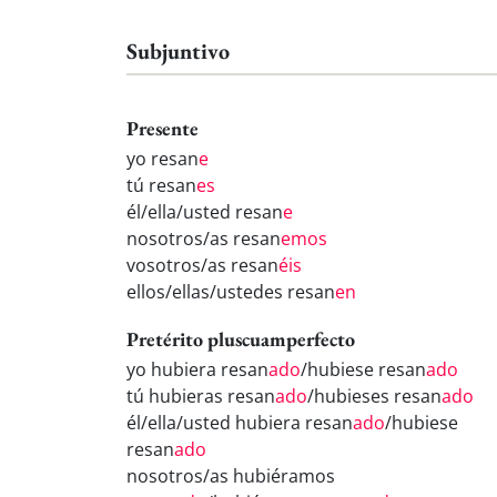
Subjuntivo
Presente
yo resan
e
tú resan
es
él/ella/usted resan
e
nosotros/as resan
emos
vosotros/as resan
éis
ellos/ellas/ustedes resan
en
Pretérito pluscuamperfecto
yo hubiera resan
ado
/hubiese resan
ado
tú hubieras resan
ado
/hubieses resan
ado
él/ella/usted hubiera resan
ado
/hubiese
resan
ado
nosotros/as hubiéramos