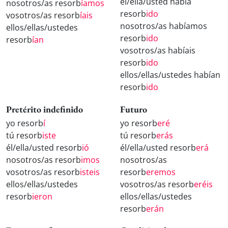
él/ella/usted había
nosotros/as resorb
íamos
resorb
ido
vosotros/as resorb
íais
nosotros/as habíamos
ellos/ellas/ustedes
resorb
ido
resorb
ían
vosotros/as habíais
resorb
ido
ellos/ellas/ustedes habían
resorb
ido
Pretérito indefinido
Futuro
yo resorb
í
yo resorb
eré
tú resorb
iste
tú resorb
erás
él/ella/usted resorb
ió
él/ella/usted resorb
erá
nosotros/as resorb
imos
nosotros/as
vosotros/as resorb
isteis
resorb
eremos
ellos/ellas/ustedes
vosotros/as resorb
eréis
resorb
ieron
ellos/ellas/ustedes
resorb
erán