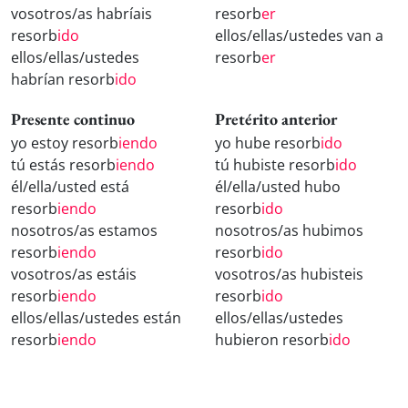
vosotros/as habríais
resorb
er
resorb
ido
ellos/ellas/ustedes van a
ellos/ellas/ustedes
resorb
er
habrían resorb
ido
Presente continuo
Pretérito anterior
yo estoy resorb
iendo
yo hube resorb
ido
tú estás resorb
iendo
tú hubiste resorb
ido
él/ella/usted está
él/ella/usted hubo
resorb
iendo
resorb
ido
nosotros/as estamos
nosotros/as hubimos
resorb
iendo
resorb
ido
vosotros/as estáis
vosotros/as hubisteis
resorb
iendo
resorb
ido
ellos/ellas/ustedes están
ellos/ellas/ustedes
resorb
iendo
hubieron resorb
ido