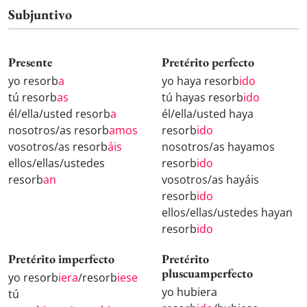
Subjuntivo
Presente
Pretérito perfecto
yo resorb
a
yo haya resorb
ido
tú resorb
as
tú hayas resorb
ido
él/ella/usted resorb
a
él/ella/usted haya
nosotros/as resorb
amos
resorb
ido
vosotros/as resorb
áis
nosotros/as hayamos
ellos/ellas/ustedes
resorb
ido
resorb
an
vosotros/as hayáis
resorb
ido
ellos/ellas/ustedes hayan
resorb
ido
Pretérito imperfecto
Pretérito
pluscuamperfecto
yo resorb
iera
/resorb
iese
yo hubiera
tú