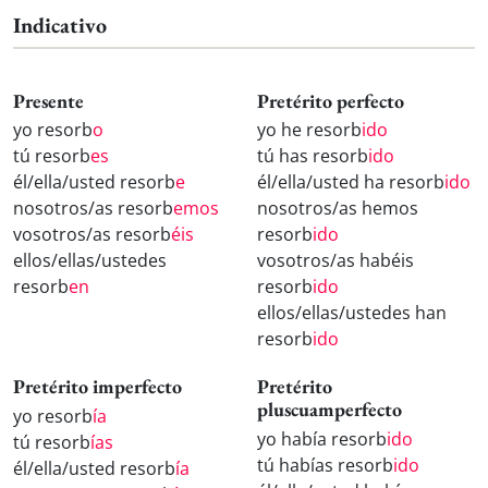
Indicativo
Presente
Pretérito perfecto
yo resorb
o
yo he resorb
ido
tú resorb
es
tú has resorb
ido
él/ella/usted resorb
e
él/ella/usted ha resorb
ido
nosotros/as resorb
emos
nosotros/as hemos
vosotros/as resorb
éis
resorb
ido
ellos/ellas/ustedes
vosotros/as habéis
resorb
en
resorb
ido
ellos/ellas/ustedes han
resorb
ido
Pretérito imperfecto
Pretérito
pluscuamperfecto
yo resorb
ía
yo había resorb
ido
tú resorb
ías
tú habías resorb
ido
él/ella/usted resorb
ía