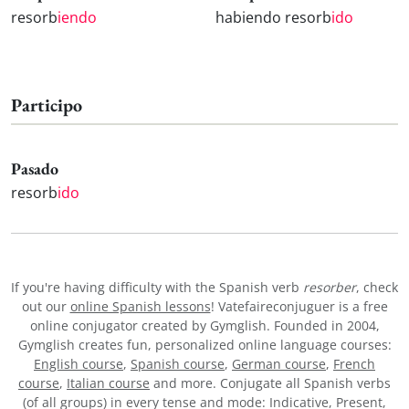
resorb
iendo
habiendo resorb
ido
Participo
Pasado
resorb
ido
If you're having difficulty with the Spanish verb
resorber
, check
out our
online Spanish lessons
! Vatefaireconjuguer is a free
online conjugator created by Gymglish. Founded in 2004,
Gymglish creates fun, personalized online language courses:
English course
,
Spanish course
,
German course
,
French
course
,
Italian course
and more. Conjugate all Spanish verbs
(of all groups) in every tense and mode: Indicative, Present,