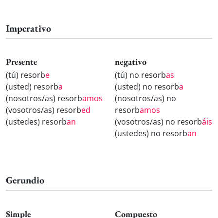
Imperativo
Presente
negativo
(tú) resorb
e
(tú) no resorb
as
(usted) resorb
a
(usted) no resorb
a
(nosotros/as) resorb
amos
(nosotros/as) no
(vosotros/as) resorb
ed
resorb
amos
(ustedes) resorb
an
(vosotros/as) no resorb
áis
(ustedes) no resorb
an
Gerundio
Simple
Compuesto