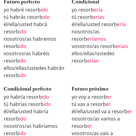
Futuro perfecto
Condicional
yo habré resorb
ido
yo resorb
ería
tú habrás resorb
ido
tú resorb
erías
él/ella/usted habrá
él/ella/usted resorb
ería
resorb
ido
nosotros/as
nosotros/as habremos
resorb
eríamos
resorb
ido
vosotros/as resorb
eríais
vosotros/as habréis
ellos/ellas/ustedes
resorb
ido
resorb
erían
ellos/ellas/ustedes habrán
resorb
ido
Condicional perfecto
Futuro próximo
yo habría resorb
ido
yo voy a resorb
er
tú habrías resorb
ido
tú vas a resorb
er
él/ella/usted habría
él/ella/usted va a resorb
er
resorb
ido
nosotros/as vamos a
nosotros/as habríamos
resorb
er
resorb
ido
vosotros/as vais a