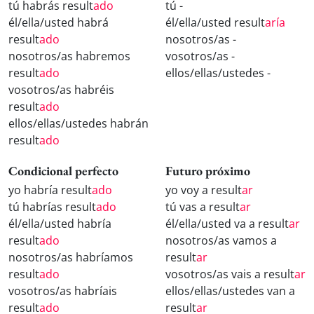
tú habrás result
ado
tú -
él/ella/usted habrá
él/ella/usted result
aría
result
ado
nosotros/as -
nosotros/as habremos
vosotros/as -
result
ado
ellos/ellas/ustedes -
vosotros/as habréis
result
ado
ellos/ellas/ustedes habrán
result
ado
Condicional perfecto
Futuro próximo
yo habría result
ado
yo voy a result
ar
tú habrías result
ado
tú vas a result
ar
él/ella/usted habría
él/ella/usted va a result
ar
result
ado
nosotros/as vamos a
nosotros/as habríamos
result
ar
result
ado
vosotros/as vais a result
ar
vosotros/as habríais
ellos/ellas/ustedes van a
result
ado
result
ar