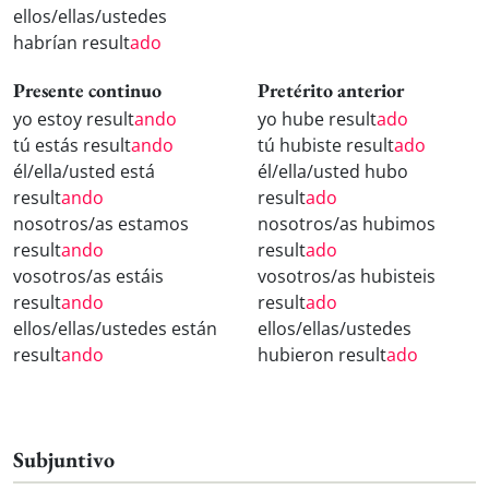
ellos/ellas/ustedes
habrían result
ado
Presente continuo
Pretérito anterior
yo estoy result
ando
yo hube result
ado
tú estás result
ando
tú hubiste result
ado
él/ella/usted está
él/ella/usted hubo
result
ando
result
ado
nosotros/as estamos
nosotros/as hubimos
result
ando
result
ado
vosotros/as estáis
vosotros/as hubisteis
result
ando
result
ado
ellos/ellas/ustedes están
ellos/ellas/ustedes
result
ando
hubieron result
ado
Subjuntivo