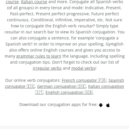
course
,
Italian course
and more. Conjugate all Spanish verbs
(of all groups) in every tense and mode: Indicative, Present,
Past-perfect, Present perfect progressive, Future perfect
continuous, Conditional, Infinitive, Imperative, etc. Not sure
how to conjugate the English verb
resultar
? Simply type
resultar
in our search bar to view its Spanish conjugation. You
can also conjugate a sentence, for example 'conjugate a
Spanish verb’! In order to improve on your spelling, Gymglish
also offers online English courses and gives you access to
many
grammar rules to learn
the language, including spelling
and conjugation tips. Don't forget to check out our list of
irregular verbs
and
modal verbs
!
Our online verb conjugators:
French conjugator 🇫🇷
,
Spanish
conjugator 🇪🇸
,
German conjugation 🇩🇪
,
Italian conjugation
🇮🇹
,
English conjugation 🇬🇧
.
Download our conjugation apps for free: