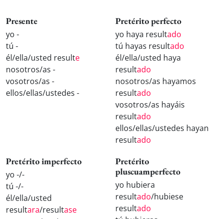
Presente
Pretérito perfecto
yo -
yo haya result
ado
tú -
tú hayas result
ado
él/ella/usted result
e
él/ella/usted haya
nosotros/as -
result
ado
vosotros/as -
nosotros/as hayamos
ellos/ellas/ustedes -
result
ado
vosotros/as hayáis
result
ado
ellos/ellas/ustedes hayan
result
ado
Pretérito imperfecto
Pretérito
pluscuamperfecto
yo -/-
yo hubiera
tú -/-
result
ado
/hubiese
él/ella/usted
result
ado
result
ara
/result
ase