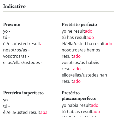
Indicativo
Presente
Pretérito perfecto
yo -
yo he result
ado
tú -
tú has result
ado
él/ella/usted result
a
él/ella/usted ha result
ado
nosotros/as -
nosotros/as hemos
vosotros/as -
result
ado
ellos/ellas/ustedes -
vosotros/as habéis
result
ado
ellos/ellas/ustedes han
result
ado
Pretérito imperfecto
Pretérito
pluscuamperfecto
yo -
yo había result
ado
tú -
tú habías result
ado
él/ella/usted result
aba