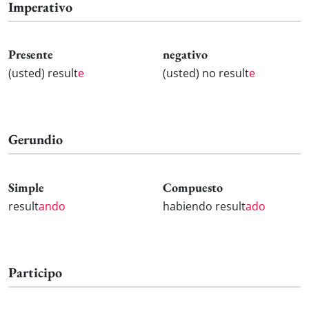
Imperativo
Presente
negativo
(usted) result
e
(usted) no result
e
Gerundio
Simple
Compuesto
result
ando
habiendo result
ado
Participo