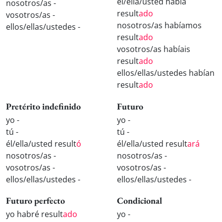
él/ella/usted había
nosotros/as -
result
ado
vosotros/as -
nosotros/as habíamos
ellos/ellas/ustedes -
result
ado
vosotros/as habíais
result
ado
ellos/ellas/ustedes habían
result
ado
Pretérito indefinido
Futuro
yo -
yo -
tú -
tú -
él/ella/usted result
ó
él/ella/usted result
ará
nosotros/as -
nosotros/as -
vosotros/as -
vosotros/as -
ellos/ellas/ustedes -
ellos/ellas/ustedes -
Futuro perfecto
Condicional
yo habré result
ado
yo -