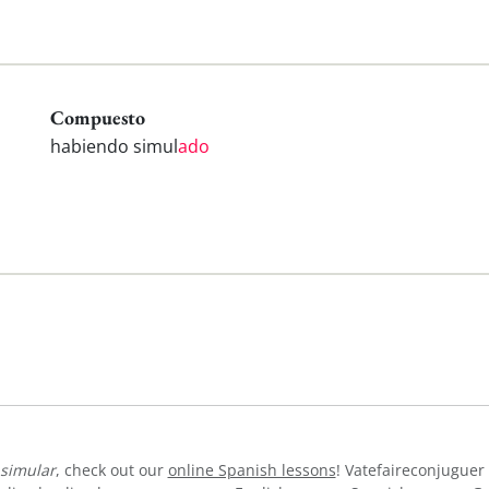
Compuesto
habiendo simul
ado
simular
, check out our
online Spanish lessons
! Vatefaireconjuguer 