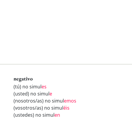
negativo
(tú) no simul
es
(usted) no simul
e
(nosotros/as) no simul
emos
(vosotros/as) no simul
éis
(ustedes) no simul
en