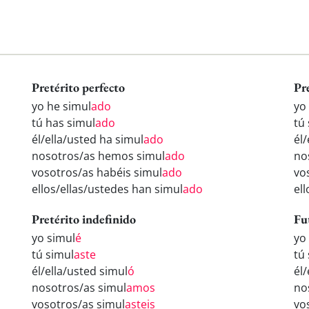
Pretérito perfecto
Pr
yo he simul
ado
yo
tú has simul
ado
tú
él/ella/usted ha simul
ado
él/
nosotros/as hemos simul
ado
no
vosotros/as habéis simul
ado
vo
ellos/ellas/ustedes han simul
ado
el
Pretérito indefinido
Fu
yo simul
é
yo
tú simul
aste
tú
él/ella/usted simul
ó
él/
nosotros/as simul
amos
no
vosotros/as simul
asteis
vo