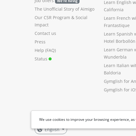
Job offers
We're hiring
Learn English 
The Unofficial Story of Aimigo
California
Our CSR Program
&
Social
Learn French w
Impact
Frantastique
Contact us
Learn Spanish 
Hotel Borbollón
Press
Learn German 
Help (FAQ)
Wunderbla
Status
Learn Italian w
Baldoria
Gymglish for A
Gymglish for iO
We use cookies to improve your browsing experience, as 
English