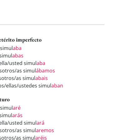
etérito imperfecto
 simul
aba
 simul
abas
ella/usted simul
aba
sotros/as simul
ábamos
sotros/as simul
abais
los/ellas/ustedes simul
aban
turo
 simul
aré
 simul
arás
ella/usted simul
ará
sotros/as simul
aremos
sotros/as simul
aréis