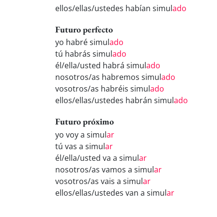
ellos/ellas/ustedes habían simul
ado
Futuro perfecto
yo habré simul
ado
tú habrás simul
ado
él/ella/usted habrá simul
ado
nosotros/as habremos simul
ado
vosotros/as habréis simul
ado
ellos/ellas/ustedes habrán simul
ado
Futuro próximo
yo voy a simul
ar
tú vas a simul
ar
él/ella/usted va a simul
ar
nosotros/as vamos a simul
ar
vosotros/as vais a simul
ar
ellos/ellas/ustedes van a simul
ar