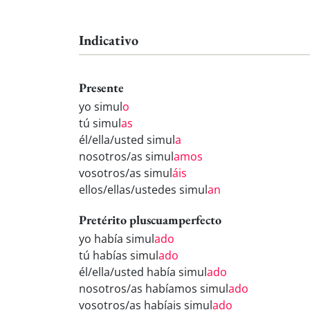
Indicativo
Presente
yo simul
o
tú simul
as
él/ella/usted simul
a
nosotros/as simul
amos
vosotros/as simul
áis
ellos/ellas/ustedes simul
an
Pretérito pluscuamperfecto
yo había simul
ado
tú habías simul
ado
él/ella/usted había simul
ado
nosotros/as habíamos simul
ado
vosotros/as habíais simul
ado