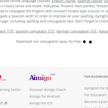
alized online language courses:
English course
,
Spanish course
,
Ge
) in every tense and mode: Indicative, Present, Past-perfect, Presen
 how to conjugate the English verb
simular
? Simply type
simular
in o
gate a Spanish verb’! In order to improve on your spelling, Gymglis
uage, including spelling and conjugation tips. Don't forget to check
tor 🇫🇷
,
Spanish conjugator 🇪🇸
,
German conjugation 🇩🇪
,
Itali
Download our conjugation apps for free:
FOR BUSINESSE
Gymglish for 
arning Series
Discover Aimigo Coach
For Educators
Aimigo for Android
Become a part
ft
🎁
Aimigo for iOS