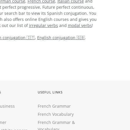
rman course
,
French course
,
Italian course
and
t perfect progressive, Future perfect continuous,
ur search bar to view its Spanish conjugation. You
h also offers online English courses and gives you
 out our list of
irregular verbs
and
modal verbs
!
an conjugation 🇮🇹
,
English conjugation 🇬🇧
.
S
USEFUL LINKS
Business
French Grammar
French Vocabulary
ner
French Grammar &
Vocabulary