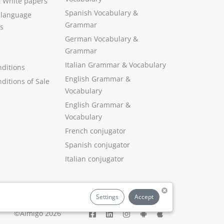
&
White papers
Spanish Vocabulary
&
 language
Grammar
s
German Vocabulary
&
Grammar
Italian Grammar
&
Vocabulary
ditions
English Grammar
&
ditions of Sale
Vocabulary
English Grammar &
Vocabulary
French conjugator
Spanish conjugator
Italian conjugator
Settings
Accept
©Aimigo 2026