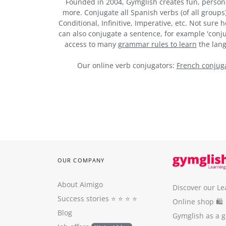
Founded in 2004, Gymglish creates fun, person
more. Conjugate all Spanish verbs (of all groups
Conditional, Infinitive, Imperative, etc. Not sure
can also conjugate a sentence, for example 'conju
access to many
grammar rules to learn
the lang
Our online verb conjugators:
French conjuga
OUR COMPANY
About Aimigo
Discover our Le
Success stories
⭐️ ⭐️ ⭐️ ⭐️
Online shop 🛍
Blog
Gymglish as a gi