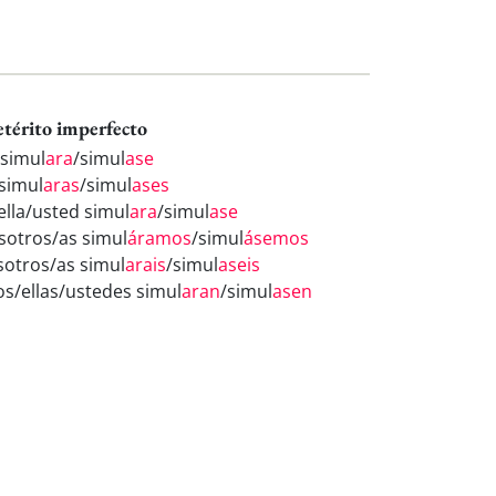
etérito imperfecto
 simul
ara
/simul
ase
 simul
aras
/simul
ases
ella/usted simul
ara
/simul
ase
sotros/as simul
áramos
/simul
ásemos
sotros/as simul
arais
/simul
aseis
los/ellas/ustedes simul
aran
/simul
asen