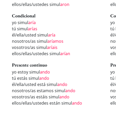
ellos/ellas/ustedes simul
aron
el
Condicional
Co
yo simul
aría
yo
tú simul
arías
tú
él/ella/usted simul
aría
él
nosotros/as simul
aríamos
no
vosotros/as simul
aríais
vo
ellos/ellas/ustedes simul
arían
el
Presente continuo
Pr
yo estoy simul
ando
yo
tú estás simul
ando
tú
él/ella/usted está simul
ando
él
nosotros/as estamos simul
ando
no
vosotros/as estáis simul
ando
vo
ellos/ellas/ustedes están simul
ando
el