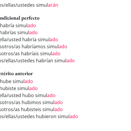
los/ellas/ustedes simul
arán
ndicional perfecto
 habría simul
ado
 habrías simul
ado
/ella/usted habría simul
ado
sotros/as habríamos simul
ado
sotros/as habríais simul
ado
los/ellas/ustedes habrían simul
ado
etérito anterior
 hube simul
ado
 hubiste simul
ado
/ella/usted hubo simul
ado
sotros/as hubimos simul
ado
sotros/as hubisteis simul
ado
los/ellas/ustedes hubieron simul
ado