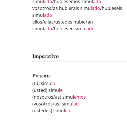
simul
ado
/hubiésemos simul
ado
vosotros/as hubierais simul
ado
/hubieseis
simul
ado
ellos/ellas/ustedes hubieran
simul
ado
/hubiesen simul
ado
Imperativo
Presente
(tú) simul
a
(usted) simul
e
(nosotros/as) simul
emos
(vosotros/as) simul
ad
(ustedes) simul
en