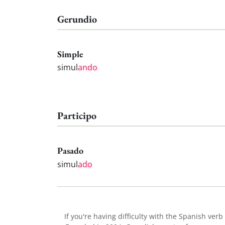
Gerundio
Simple
simul
ando
Participo
Pasado
simul
ado
If you're having difficulty with the Spanish verb