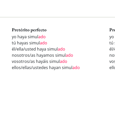
Pretérito perfecto
Pr
yo haya simul
ado
yo
tú hayas simul
ado
tú
él/ella/usted haya simul
ado
él/
nosotros/as hayamos simul
ado
no
vosotros/as hayáis simul
ado
vo
ellos/ellas/ustedes hayan simul
ado
el