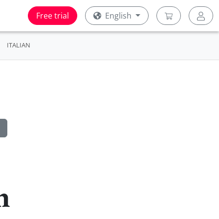
Free trial
English
ITALIAN
h