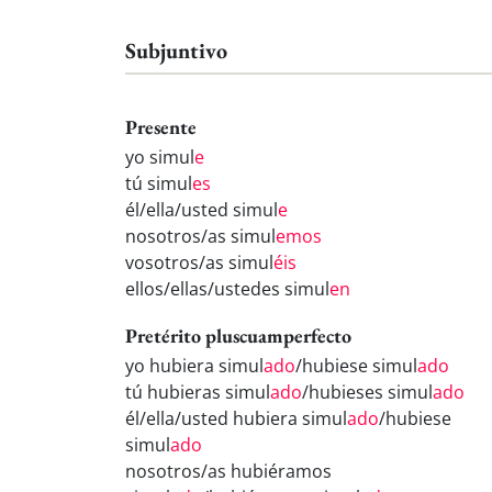
Subjuntivo
Presente
yo simul
e
tú simul
es
él/ella/usted simul
e
nosotros/as simul
emos
vosotros/as simul
éis
ellos/ellas/ustedes simul
en
Pretérito pluscuamperfecto
yo hubiera simul
ado
/hubiese simul
ado
tú hubieras simul
ado
/hubieses simul
ado
él/ella/usted hubiera simul
ado
/hubiese
simul
ado
nosotros/as hubiéramos