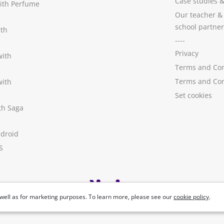
Case studies
with Perfume
Our teacher &
school partner
ith
----
Privacy
with
Terms and Con
Terms and Con
with
Set cookies
ith Saga
ndroid
S
well as for marketing purposes. To learn more, please see our
cookie policy
.