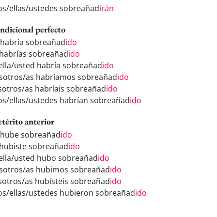
los/ellas/ustedes sobreañad
irán
ndicional perfecto
 habría sobreañad
ido
 habrías sobreañad
ido
/ella/usted habría sobreañad
ido
sotros/as habríamos sobreañad
ido
sotros/as habríais sobreañad
ido
los/ellas/ustedes habrían sobreañad
ido
etérito anterior
 hube sobreañad
ido
 hubiste sobreañad
ido
/ella/usted hubo sobreañad
ido
sotros/as hubimos sobreañad
ido
sotros/as hubisteis sobreañad
ido
los/ellas/ustedes hubieron sobreañad
ido