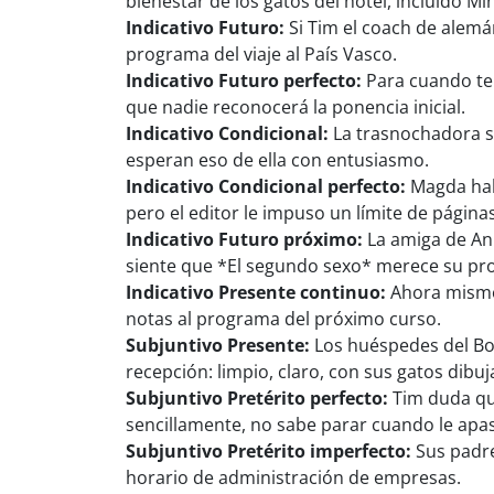
bienestar de los gatos del hotel, incluido Mi
Indicativo Futuro:
Si Tim el coach de alemá
programa del viaje al País Vasco.
Indicativo Futuro perfecto:
Para cuando ter
que nadie reconocerá la ponencia inicial.
Indicativo Condicional:
La trasnochadora s
esperan eso de ella con entusiasmo.
Indicativo Condicional perfecto:
Magda habr
pero el editor le impuso un límite de páginas
Indicativo Futuro próximo:
La amiga de Ann
siente que *El segundo sexo* merece su pro
Indicativo Presente continuo:
Ahora mismo,
notas al programa del próximo curso.
Subjuntivo Presente:
Los huéspedes del Bo
recepción: limpio, claro, con sus gatos dibu
Subjuntivo Pretérito perfecto:
Tim duda que
sencillamente, no sabe parar cuando le apas
Subjuntivo Pretérito imperfecto:
Sus padre
horario de administración de empresas.