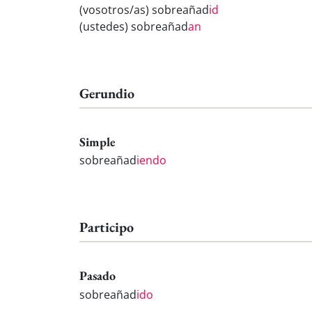
(vosotros/as) sobreañad
id
(ustedes) sobreañad
an
Gerundio
Simple
sobreañad
iendo
Participo
Pasado
sobreañad
ido