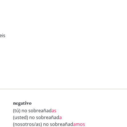
eis
negativo
(tú) no sobreañad
as
(usted) no sobreañad
a
(nosotros/as) no sobreañad
amos