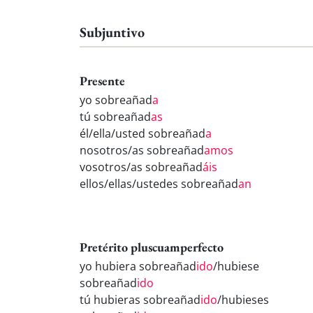
Subjuntivo
Presente
yo sobreañad
a
tú sobreañad
as
él/ella/usted sobreañad
a
nosotros/as sobreañad
amos
vosotros/as sobreañad
áis
ellos/ellas/ustedes sobreañad
an
Pretérito pluscuamperfecto
yo hubiera sobreañad
ido
/hubiese
sobreañad
ido
tú hubieras sobreañad
ido
/hubieses