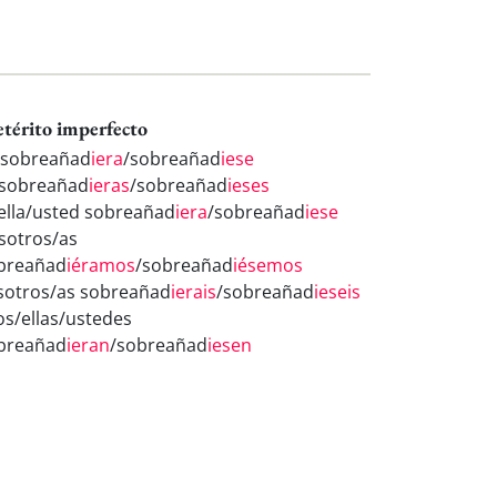
etérito imperfecto
 sobreañad
iera
/sobreañad
iese
 sobreañad
ieras
/sobreañad
ieses
/ella/usted sobreañad
iera
/sobreañad
iese
sotros/as
breañad
iéramos
/sobreañad
iésemos
sotros/as sobreañad
ierais
/sobreañad
ieseis
los/ellas/ustedes
breañad
ieran
/sobreañad
iesen