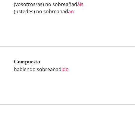
(vosotros/as) no sobreañad
áis
(ustedes) no sobreañad
an
Compuesto
habiendo sobreañad
ido