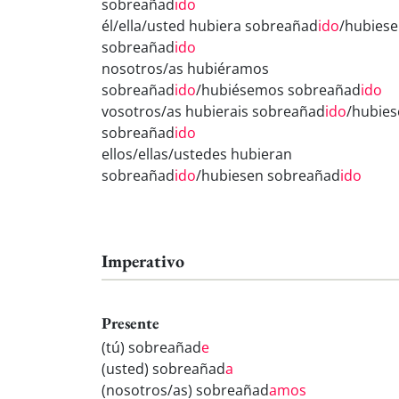
sobreañad
ido
él/ella/usted hubiera sobreañad
ido
/hubiese
sobreañad
ido
nosotros/as hubiéramos
sobreañad
ido
/hubiésemos sobreañad
ido
vosotros/as hubierais sobreañad
ido
/hubies
sobreañad
ido
ellos/ellas/ustedes hubieran
sobreañad
ido
/hubiesen sobreañad
ido
Imperativo
Presente
(tú) sobreañad
e
(usted) sobreañad
a
(nosotros/as) sobreañad
amos