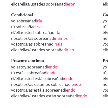
ellos/ellas/ustedes sobreañad
ieron
el
Condicional
Co
yo sobreañad
iría
yo
tú sobreañad
irías
tú
él/ella/usted sobreañad
iría
él
nosotros/as sobreañad
iríamos
no
vosotros/as sobreañad
iríais
vo
ellos/ellas/ustedes sobreañad
irían
el
Presente continuo
Pr
yo estoy sobreañad
iendo
yo
tú estás sobreañad
iendo
tú
él/ella/usted está sobreañad
iendo
él
nosotros/as estamos sobreañad
iendo
no
vosotros/as estáis sobreañad
iendo
vo
ellos/ellas/ustedes están sobreañad
iendo
el