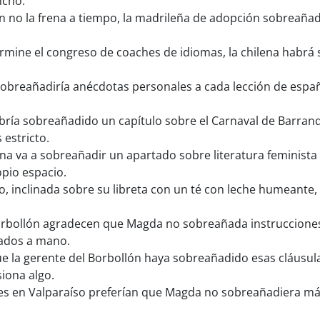
ncho.
n no la frena a tiempo, la madrileña de adopción sobreañadi
mine el congreso de coaches de idiomas, la chilena habrá s
obreañadiría anécdotas personales a cada lección de españ
ía sobreañadido un capítulo sobre el Carnaval de Barranqu
 estricto.
a va a sobreañadir un apartado sobre literatura feminista 
pio espacio.
 inclinada sobre su libreta con un té con leche humeante,
rbollón agradecen que Magda no sobreañada instrucciones 
jados a mano.
 la gerente del Borbollón haya sobreañadido esas cláusula
iona algo.
s en Valparaíso preferían que Magda no sobreañadiera más