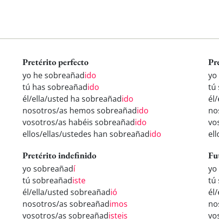
Pretérito perfecto
Pr
yo he sobreañad
ido
yo
tú has sobreañad
ido
tú
él/ella/usted ha sobreañad
ido
él
nosotros/as hemos sobreañad
ido
no
vosotros/as habéis sobreañad
ido
vo
ellos/ellas/ustedes han sobreañad
ido
el
Pretérito indefinido
Fu
yo sobreañad
í
yo
tú sobreañad
iste
tú
él/ella/usted sobreañad
ió
él
nosotros/as sobreañad
imos
no
vosotros/as sobreañad
isteis
vo