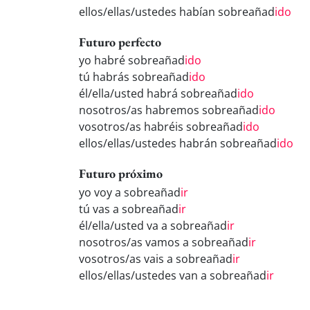
ellos/ellas/ustedes habían sobreañad
ido
Futuro perfecto
yo habré sobreañad
ido
tú habrás sobreañad
ido
él/ella/usted habrá sobreañad
ido
nosotros/as habremos sobreañad
ido
vosotros/as habréis sobreañad
ido
ellos/ellas/ustedes habrán sobreañad
ido
Futuro próximo
yo voy a sobreañad
ir
tú vas a sobreañad
ir
él/ella/usted va a sobreañad
ir
nosotros/as vamos a sobreañad
ir
vosotros/as vais a sobreañad
ir
ellos/ellas/ustedes van a sobreañad
ir