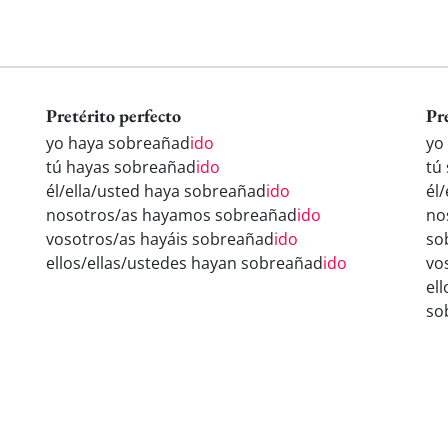
Pretérito perfecto
Pr
yo haya sobreañad
ido
yo
tú hayas sobreañad
ido
tú
él/ella/usted haya sobreañad
ido
él
nosotros/as hayamos sobreañad
ido
no
vosotros/as hayáis sobreañad
ido
so
ellos/ellas/ustedes hayan sobreañad
ido
vo
el
so