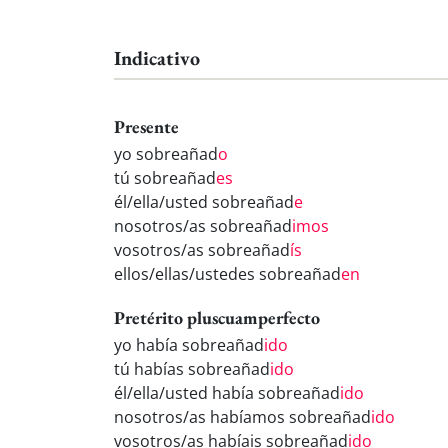
Indicativo
Presente
yo sobreañad
o
tú sobreañad
es
él/ella/usted sobreañad
e
nosotros/as sobreañad
imos
vosotros/as sobreañad
ís
ellos/ellas/ustedes sobreañad
en
Pretérito pluscuamperfecto
yo había sobreañad
ido
tú habías sobreañad
ido
él/ella/usted había sobreañad
ido
nosotros/as habíamos sobreañad
ido
vosotros/as habíais sobreañad
ido