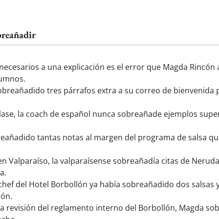
breañadir
necesarios a una explicación es el error que Magda Rincón 
lumnos.
reañadido tres párrafos extra a su correo de bienvenida p
se, la coach de español nunca sobreañade ejemplos superfl
eañadido tantas notas al margen del programa de salsa qu
en Valparaíso, la valparaísense sobreañadía citas de Neruda
a.
chef del Hotel Borbollón ya había sobreañadido dos salsas y
ión.
a revisión del reglamento interno del Borbollón, Magda so