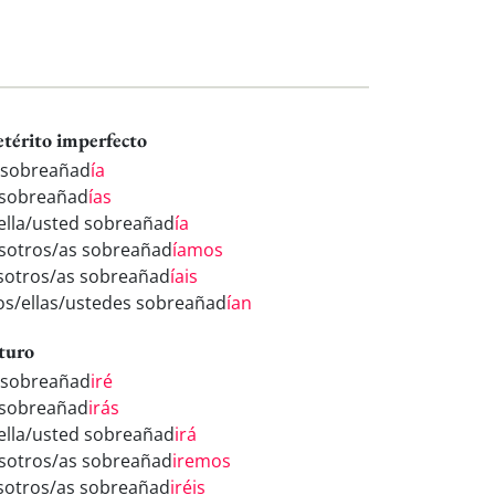
etérito imperfecto
 sobreañad
ía
 sobreañad
ías
/ella/usted sobreañad
ía
sotros/as sobreañad
íamos
sotros/as sobreañad
íais
los/ellas/ustedes sobreañad
ían
turo
 sobreañad
iré
 sobreañad
irás
/ella/usted sobreañad
irá
sotros/as sobreañad
iremos
sotros/as sobreañad
iréis