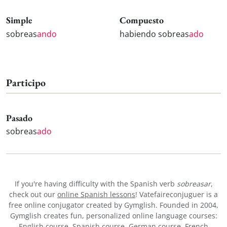
Simple
Compuesto
sobreas
ando
habiendo sobreas
ado
Participo
Pasado
sobreas
ado
If you're having difficulty with the Spanish verb
sobreasar
,
check out our
online Spanish lessons
! Vatefaireconjuguer is a
free online conjugator created by Gymglish. Founded in 2004,
Gymglish creates fun, personalized online language courses:
English course
,
Spanish course
,
German course
,
French