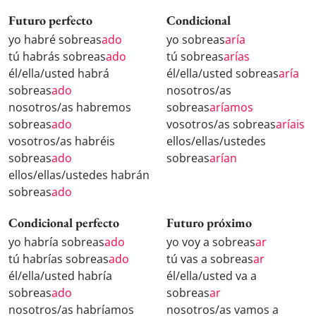
Futuro perfecto
Condicional
yo habré sobreas
ado
yo sobreas
aría
tú habrás sobreas
ado
tú sobreas
arías
él/ella/usted habrá
él/ella/usted sobreas
aría
sobreas
ado
nosotros/as
nosotros/as habremos
sobreas
aríamos
sobreas
ado
vosotros/as sobreas
aríais
vosotros/as habréis
ellos/ellas/ustedes
sobreas
ado
sobreas
arían
ellos/ellas/ustedes habrán
sobreas
ado
Condicional perfecto
Futuro próximo
yo habría sobreas
ado
yo voy a sobreas
ar
tú habrías sobreas
ado
tú vas a sobreas
ar
él/ella/usted habría
él/ella/usted va a
sobreas
ado
sobreas
ar
nosotros/as habríamos
nosotros/as vamos a