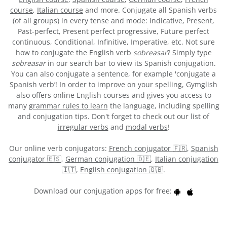
course
,
Italian course
and more. Conjugate all Spanish verbs
(of all groups) in every tense and mode: Indicative, Present,
Past-perfect, Present perfect progressive, Future perfect
continuous, Conditional, Infinitive, Imperative, etc. Not sure
how to conjugate the English verb
sobreasar
? Simply type
sobreasar
in our search bar to view its Spanish conjugation.
You can also conjugate a sentence, for example 'conjugate a
Spanish verb’! In order to improve on your spelling, Gymglish
also offers online English courses and gives you access to
many
grammar rules to learn
the language, including spelling
and conjugation tips. Don't forget to check out our list of
irregular verbs
and
modal verbs
!
Our online verb conjugators:
French conjugator 🇫🇷
,
Spanish
conjugator 🇪🇸
,
German conjugation 🇩🇪
,
Italian conjugation
🇮🇹
,
English conjugation 🇬🇧
.
Download our conjugation apps for free: