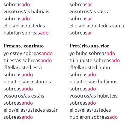
sobreas
ado
sobreas
ar
vosotros/as habríais
vosotros/as vais a
sobreas
ado
sobreas
ar
ellos/ellas/ustedes
ellos/ellas/ustedes van a
habrían sobreas
ado
sobreas
ar
Presente continuo
Pretérito anterior
yo estoy sobreas
ando
yo hube sobreas
ado
tú estás sobreas
ando
tú hubiste sobreas
ado
él/ella/usted está
él/ella/usted hubo
sobreas
ando
sobreas
ado
nosotros/as estamos
nosotros/as hubimos
sobreas
ando
sobreas
ado
vosotros/as estáis
vosotros/as hubisteis
sobreas
ando
sobreas
ado
ellos/ellas/ustedes están
ellos/ellas/ustedes
sobreas
ando
hubieron sobreas
ado