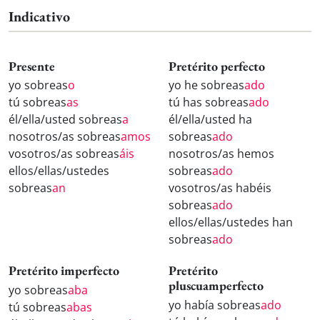
Indicativo
Presente
Pretérito perfecto
yo sobreas
o
yo he sobreas
ado
tú sobreas
as
tú has sobreas
ado
él/ella/usted sobreas
a
él/ella/usted ha
nosotros/as sobreas
amos
sobreas
ado
vosotros/as sobreas
áis
nosotros/as hemos
ellos/ellas/ustedes
sobreas
ado
sobreas
an
vosotros/as habéis
sobreas
ado
ellos/ellas/ustedes han
sobreas
ado
Pretérito imperfecto
Pretérito
pluscuamperfecto
yo sobreas
aba
yo había sobreas
ado
tú sobreas
abas