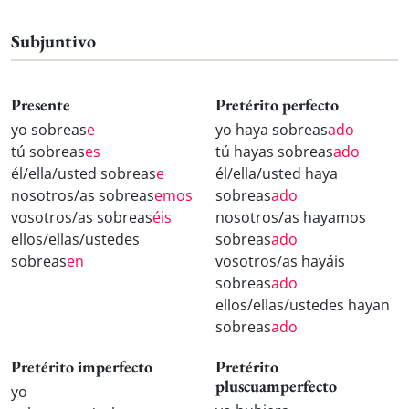
Subjuntivo
Presente
Pretérito perfecto
yo sobreas
e
yo haya sobreas
ado
tú sobreas
es
tú hayas sobreas
ado
él/ella/usted sobreas
e
él/ella/usted haya
nosotros/as sobreas
emos
sobreas
ado
vosotros/as sobreas
éis
nosotros/as hayamos
ellos/ellas/ustedes
sobreas
ado
sobreas
en
vosotros/as hayáis
sobreas
ado
ellos/ellas/ustedes hayan
sobreas
ado
Pretérito imperfecto
Pretérito
pluscuamperfecto
yo