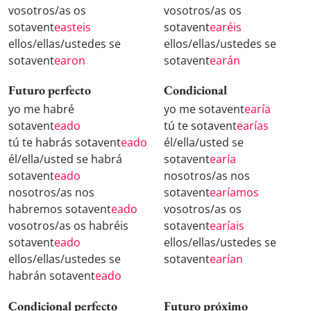
vosotros/as os
vosotros/as os
sotavent
easteis
sotavent
earéis
ellos/ellas/ustedes se
ellos/ellas/ustedes se
sotavent
earon
sotavent
earán
Futuro perfecto
Condicional
yo me habré
yo me sotavent
earía
sotavent
eado
tú te sotavent
earías
tú te habrás sotavent
eado
él/ella/usted se
él/ella/usted se habrá
sotavent
earía
sotavent
eado
nosotros/as nos
nosotros/as nos
sotavent
earíamos
habremos sotavent
eado
vosotros/as os
vosotros/as os habréis
sotavent
earíais
sotavent
eado
ellos/ellas/ustedes se
ellos/ellas/ustedes se
sotavent
earían
habrán sotavent
eado
Condicional perfecto
Futuro próximo