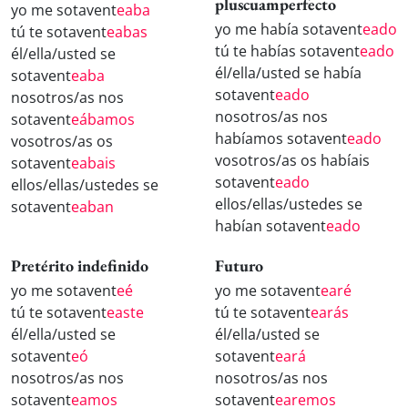
pluscuamperfecto
yo me sotavent
eaba
yo me había sotavent
eado
tú te sotavent
eabas
tú te habías sotavent
eado
él/ella/usted se
él/ella/usted se había
sotavent
eaba
sotavent
eado
nosotros/as nos
nosotros/as nos
sotavent
eábamos
habíamos sotavent
eado
vosotros/as os
vosotros/as os habíais
sotavent
eabais
sotavent
eado
ellos/ellas/ustedes se
ellos/ellas/ustedes se
sotavent
eaban
habían sotavent
eado
Pretérito indefinido
Futuro
yo me sotavent
eé
yo me sotavent
earé
tú te sotavent
easte
tú te sotavent
earás
él/ella/usted se
él/ella/usted se
sotavent
eó
sotavent
eará
nosotros/as nos
nosotros/as nos
sotavent
eamos
sotavent
earemos