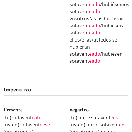
sotavent
eado
/hubiésemos
sotavent
eado
vosotros/as os hubierais
sotavent
eado
/hubieseis
sotavent
eado
ellos/ellas/ustedes se
hubieran
sotavent
eado
/hubiesen
sotavent
eado
Imperativo
Presente
negativo
(tú) sotavent
éate
(tú) no te sotavent
ees
(usted) sotavent
éese
(usted) no se sotavent
ee
(nosotros/as)
(nosotros/as) no nos