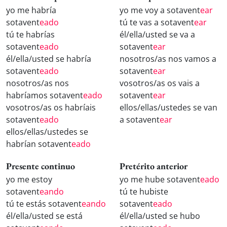
yo me habría
yo me voy a sotavent
ear
sotavent
eado
tú te vas a sotavent
ear
tú te habrías
él/ella/usted se va a
sotavent
eado
sotavent
ear
él/ella/usted se habría
nosotros/as nos vamos a
sotavent
eado
sotavent
ear
nosotros/as nos
vosotros/as os vais a
habríamos sotavent
eado
sotavent
ear
vosotros/as os habríais
ellos/ellas/ustedes se van
sotavent
eado
a sotavent
ear
ellos/ellas/ustedes se
habrían sotavent
eado
Presente continuo
Pretérito anterior
yo me estoy
yo me hube sotavent
eado
sotavent
eando
tú te hubiste
tú te estás sotavent
eando
sotavent
eado
él/ella/usted se está
él/ella/usted se hubo