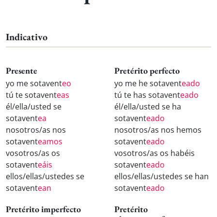
Indicativo
Presente
Pretérito perfecto
yo me sotavent
eo
yo me he sotavent
eado
tú te sotavent
eas
tú te has sotavent
eado
él/ella/usted se
él/ella/usted se ha
sotavent
ea
sotavent
eado
nosotros/as nos
nosotros/as nos hemos
sotavent
eamos
sotavent
eado
vosotros/as os
vosotros/as os habéis
sotavent
eáis
sotavent
eado
ellos/ellas/ustedes se
ellos/ellas/ustedes se han
sotavent
ean
sotavent
eado
Pretérito imperfecto
Pretérito