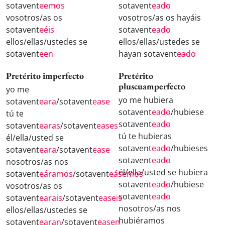
sotavent
eemos
sotavent
eado
vosotros/as os
vosotros/as os hayáis
sotavent
eéis
sotavent
eado
ellos/ellas/ustedes se
ellos/ellas/ustedes se
sotavent
een
hayan sotavent
eado
Pretérito imperfecto
Pretérito
pluscuamperfecto
yo me
yo me hubiera
sotavent
eara
/sotavent
ease
sotavent
eado
/hubiese
tú te
sotavent
eado
sotavent
earas
/sotavent
eases
tú te hubieras
él/ella/usted se
sotavent
eado
/hubieses
sotavent
eara
/sotavent
ease
sotavent
eado
nosotros/as nos
él/ella/usted se hubiera
sotavent
eáramos
/sotavent
eásemos
sotavent
eado
/hubiese
vosotros/as os
sotavent
eado
sotavent
earais
/sotavent
easeis
nosotros/as nos
ellos/ellas/ustedes se
hubiéramos
sotavent
earan
/sotavent
easen