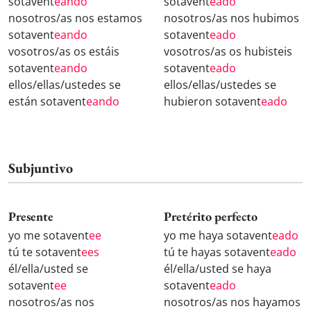
sotavent
eando
sotavent
eado
nosotros/as nos estamos
nosotros/as nos hubimos
sotavent
eando
sotavent
eado
vosotros/as os estáis
vosotros/as os hubisteis
sotavent
eando
sotavent
eado
ellos/ellas/ustedes se
ellos/ellas/ustedes se
están sotavent
eando
hubieron sotavent
eado
Subjuntivo
Presente
Pretérito perfecto
yo me sotavent
ee
yo me haya sotavent
eado
tú te sotavent
ees
tú te hayas sotavent
eado
él/ella/usted se
él/ella/usted se haya
sotavent
ee
sotavent
eado
nosotros/as nos
nosotros/as nos hayamos