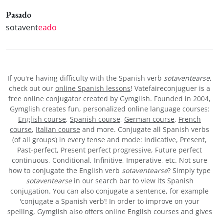
Pasado
sotavent
eado
If you're having difficulty with the Spanish verb
sotaventearse
,
check out our
online Spanish lessons
! Vatefaireconjuguer is a
free online conjugator created by Gymglish. Founded in 2004,
Gymglish creates fun, personalized online language courses:
English course
,
Spanish course
,
German course
,
French
course
,
Italian course
and more. Conjugate all Spanish verbs
(of all groups) in every tense and mode: Indicative, Present,
Past-perfect, Present perfect progressive, Future perfect
continuous, Conditional, Infinitive, Imperative, etc. Not sure
how to conjugate the English verb
sotaventearse
? Simply type
sotaventearse
in our search bar to view its Spanish
conjugation. You can also conjugate a sentence, for example
'conjugate a Spanish verb’! In order to improve on your
spelling, Gymglish also offers online English courses and gives