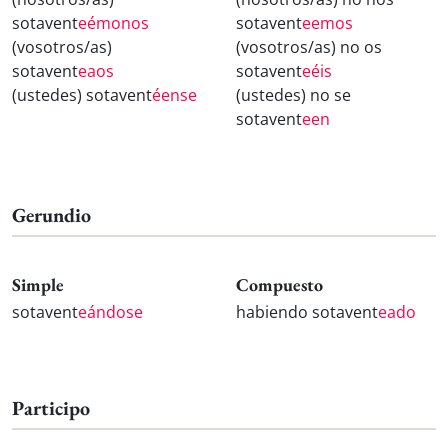
sotavent
eémonos
sotavent
eemos
(vosotros/as)
(vosotros/as) no os
sotavent
eaos
sotavent
eéis
(ustedes) sotavent
éense
(ustedes) no se
sotavent
een
Gerundio
Simple
Compuesto
sotavent
eándose
habiendo sotavent
eado
Participo