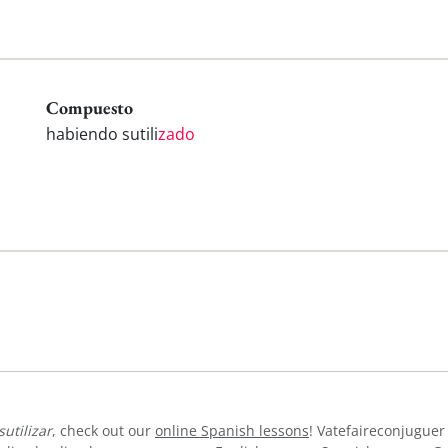
Compuesto
habiendo sutili
zado
sutilizar
, check out our
online Spanish lessons
! Vatefaireconjuguer