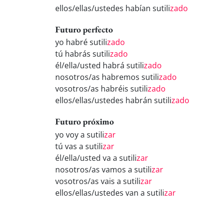
ellos/ellas/ustedes habían sutili
zado
Futuro perfecto
yo habré sutili
zado
tú habrás sutili
zado
él/ella/usted habrá sutili
zado
nosotros/as habremos sutili
zado
vosotros/as habréis sutili
zado
ellos/ellas/ustedes habrán sutili
zado
Futuro próximo
yo voy a sutili
zar
tú vas a sutili
zar
él/ella/usted va a sutili
zar
nosotros/as vamos a sutili
zar
vosotros/as vais a sutili
zar
ellos/ellas/ustedes van a sutili
zar