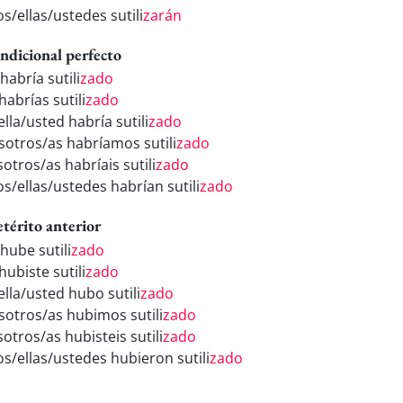
os/ellas/ustedes sutili
zarán
ndicional perfecto
habría sutili
zado
habrías sutili
zado
ella/usted habría sutili
zado
sotros/as habríamos sutili
zado
otros/as habríais sutili
zado
os/ellas/ustedes habrían sutili
zado
etérito anterior
hube sutili
zado
hubiste sutili
zado
ella/usted hubo sutili
zado
sotros/as hubimos sutili
zado
otros/as hubisteis sutili
zado
os/ellas/ustedes hubieron sutili
zado