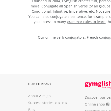
Founded in 2004, Gymglish creates fun, person
more. Conjugate all Spanish verbs (of all groups
Conditional, Infinitive, Imperative, etc. Not su
You can also conjugate a sentence, for example 'c
you access to many
grammar rules to learn
the
Our online verb conjugators:
French conjuga
OUR COMPANY
About Aimigo
Discover our Le
Success stories
⭐️ ⭐️ ⭐️ ⭐️
Online shop 🛍
Blog