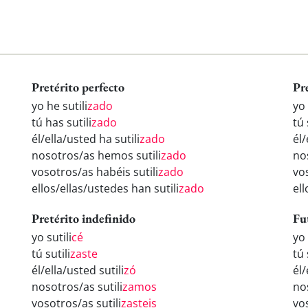
Pretérito perfecto
Pr
yo he sutili
zado
yo 
tú has sutili
zado
tú 
él/ella/usted ha sutili
zado
él/
nosotros/as hemos sutili
zado
nos
vosotros/as habéis sutili
zado
vos
ellos/ellas/ustedes han sutili
zado
ell
Pretérito indefinido
Fu
yo sutili
cé
yo 
tú sutili
zaste
tú 
él/ella/usted sutili
zó
él/
nosotros/as sutili
zamos
nos
vosotros/as sutili
zasteis
vos