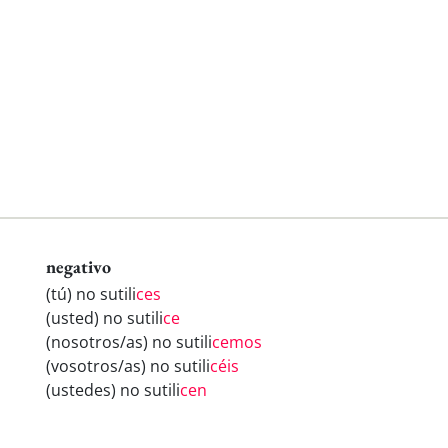
negativo
(tú) no sutili
ces
(usted) no sutili
ce
(nosotros/as) no sutili
cemos
(vosotros/as) no sutili
céis
(ustedes) no sutili
cen