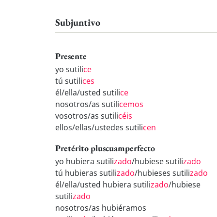
Subjuntivo
Presente
yo sutili
ce
tú sutili
ces
él/ella/usted sutili
ce
nosotros/as sutili
cemos
vosotros/as sutili
céis
ellos/ellas/ustedes sutili
cen
Pretérito pluscuamperfecto
yo hubiera sutili
zado
/hubiese sutili
zado
tú hubieras sutili
zado
/hubieses sutili
zado
él/ella/usted hubiera sutili
zado
/hubiese
sutili
zado
nosotros/as hubiéramos