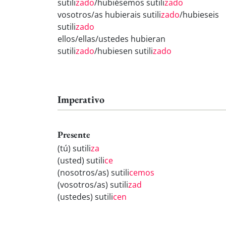
sutili
zado
/hubiésemos sutili
zado
vosotros/as hubierais sutili
zado
/hubieseis
sutili
zado
ellos/ellas/ustedes hubieran
sutili
zado
/hubiesen sutili
zado
Imperativo
Presente
(tú) sutili
za
(usted) sutili
ce
(nosotros/as) sutili
cemos
(vosotros/as) sutili
zad
(ustedes) sutili
cen