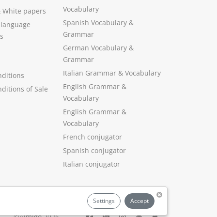
Vocabulary
&
White papers
Spanish Vocabulary
&
 language
Grammar
s
German Vocabulary
&
Grammar
Italian Grammar
&
Vocabulary
ditions
English Grammar
&
ditions of Sale
Vocabulary
English Grammar &
Vocabulary
French conjugator
Spanish conjugator
Italian conjugator
Settings
Accept
©Aimigo 2026