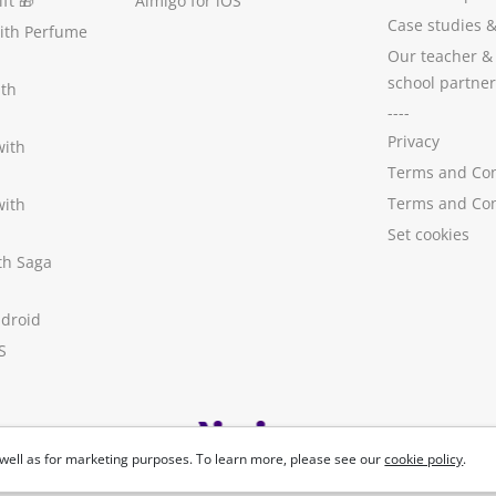
ft
🎁
Aimigo for iOS
Case studies
with Perfume
Our teacher &
school partner
ith
----
Privacy
with
Terms and Con
Terms and Con
with
Set cookies
ith Saga
ndroid
S
well as for marketing purposes. To learn more, please see our
cookie policy
.