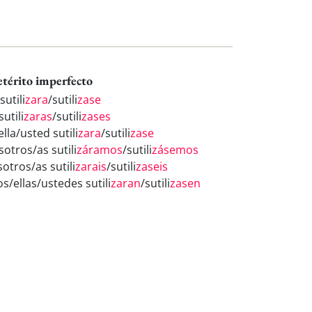
etérito imperfecto
sutili
zara
/sutili
zase
sutili
zaras
/sutili
zases
ella/usted sutili
zara
/sutili
zase
otros/as sutili
záramos
/sutili
zásemos
otros/as sutili
zarais
/sutili
zaseis
os/ellas/ustedes sutili
zaran
/sutili
zasen