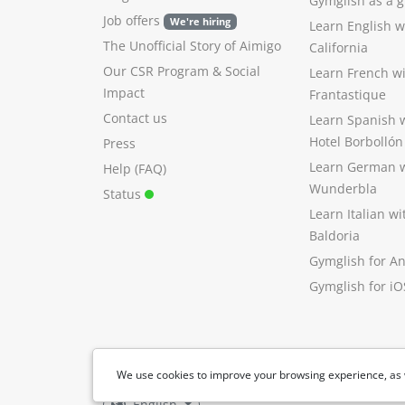
Gymglish as a gi
Job offers
We're hiring
Learn English 
The Unofficial Story of Aimigo
California
Our CSR Program
&
Social
Learn French w
Impact
Frantastique
Contact us
Learn Spanish 
Hotel Borbollón
Press
Learn German 
Help (FAQ)
Wunderbla
Status
Learn Italian w
Baldoria
Gymglish for A
Gymglish for iO
We use cookies to improve your browsing experience, as 
English