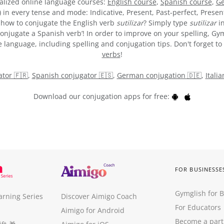
alized online language courses:
English course
,
Spanish course
,
Ge
) in every tense and mode: Indicative, Present, Past-perfect, Presen
re how to conjugate the English verb
sutilizar
? Simply type
sutilizar
in
onjugate a Spanish verb’! In order to improve on your spelling, Gym
 language, including spelling and conjugation tips. Don't forget to 
verbs
!
tor 🇫🇷
,
Spanish conjugator 🇪🇸
,
German conjugation 🇩🇪
,
Itali
Download our conjugation apps for free:
FOR BUSINESSE
Gymglish for 
arning Series
Discover Aimigo Coach
For Educators
Aimigo for Android
Become a part