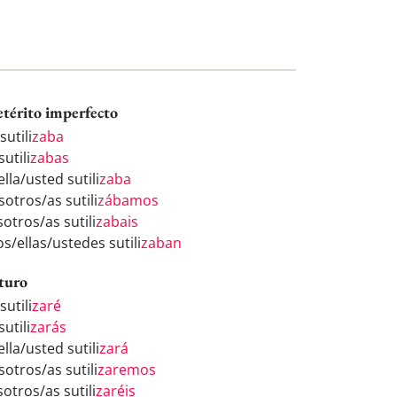
etérito imperfecto
sutili
zaba
sutili
zabas
ella/usted sutili
zaba
otros/as sutili
zábamos
otros/as sutili
zabais
os/ellas/ustedes sutili
zaban
turo
sutili
zaré
sutili
zarás
ella/usted sutili
zará
otros/as sutili
zaremos
otros/as sutili
zaréis