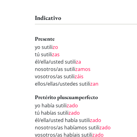
Indicativo
Presente
yo sutili
zo
tú sutili
zas
él/ella/usted sutili
za
nosotros/as sutili
zamos
vosotros/as sutili
záis
ellos/ellas/ustedes sutili
zan
Pretérito pluscuamperfecto
yo había sutili
zado
tú habías sutili
zado
él/ella/usted había sutili
zado
nosotros/as habíamos sutili
zado
vosotros/as habíais sutili
zado