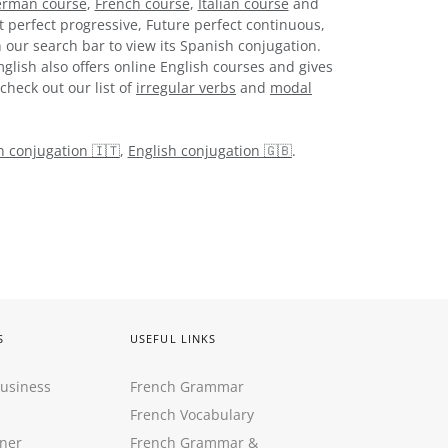
rman course
,
French course
,
Italian course
and
t perfect progressive, Future perfect continuous,
 our search bar to view its Spanish conjugation.
glish also offers online English courses and gives
check out our list of
irregular verbs
and
modal
an conjugation 🇮🇹
,
English conjugation 🇬🇧
.
S
USEFUL LINKS
Business
French Grammar
French Vocabulary
ner
French Grammar &