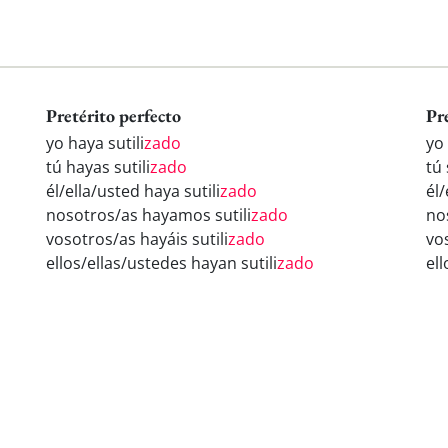
Pretérito perfecto
Pr
yo haya sutili
zado
yo 
tú hayas sutili
zado
tú 
él/ella/usted haya sutili
zado
él/
nosotros/as hayamos sutili
zado
nos
vosotros/as hayáis sutili
zado
vos
ellos/ellas/ustedes hayan sutili
zado
ell