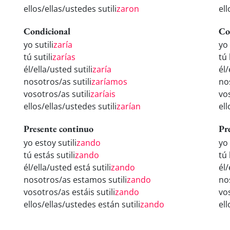
ellos/ellas/ustedes sutili
zaron
ell
Condicional
Co
yo sutili
zaría
yo 
tú sutili
zarías
tú 
él/ella/usted sutili
zaría
él/
nosotros/as sutili
zaríamos
no
vosotros/as sutili
zaríais
vos
ellos/ellas/ustedes sutili
zarían
ell
Presente continuo
Pr
yo estoy sutili
zando
yo 
tú estás sutili
zando
tú 
él/ella/usted está sutili
zando
él/
nosotros/as estamos sutili
zando
no
vosotros/as estáis sutili
zando
vos
ellos/ellas/ustedes están sutili
zando
ell