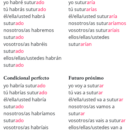
yo habré sutur
ado
yo sutur
aría
tú habrás sutur
ado
tú sutur
arías
él/ella/usted habrá
él/ella/usted sutur
aría
sutur
ado
nosotros/as sutur
aríamos
nosotros/as habremos
vosotros/as sutur
aríais
sutur
ado
ellos/ellas/ustedes
vosotros/as habréis
sutur
arían
sutur
ado
ellos/ellas/ustedes habrán
sutur
ado
Condicional perfecto
Futuro próximo
yo habría sutur
ado
yo voy a sutur
ar
tú habrías sutur
ado
tú vas a sutur
ar
él/ella/usted habría
él/ella/usted va a sutur
ar
sutur
ado
nosotros/as vamos a
nosotros/as habríamos
sutur
ar
sutur
ado
vosotros/as vais a sutur
ar
vosotros/as habríais
ellos/ellas/ustedes van a