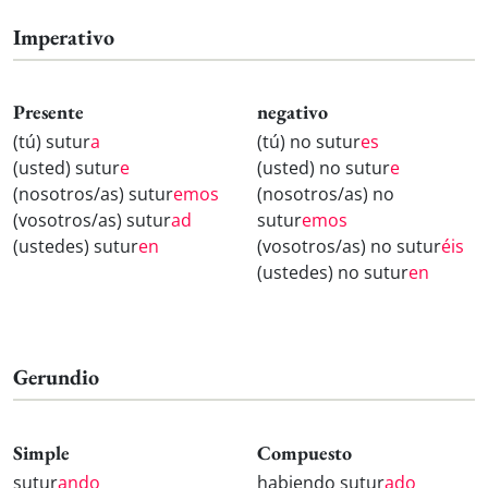
Imperativo
Presente
negativo
(tú) sutur
a
(tú) no sutur
es
(usted) sutur
e
(usted) no sutur
e
(nosotros/as) sutur
emos
(nosotros/as) no
(vosotros/as) sutur
ad
sutur
emos
(ustedes) sutur
en
(vosotros/as) no sutur
éis
(ustedes) no sutur
en
Gerundio
Simple
Compuesto
sutur
ando
habiendo sutur
ado