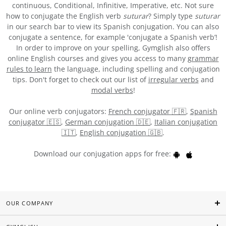
continuous, Conditional, Infinitive, Imperative, etc. Not sure
how to conjugate the English verb
suturar
? Simply type
suturar
in our search bar to view its Spanish conjugation. You can also
conjugate a sentence, for example 'conjugate a Spanish verb’!
In order to improve on your spelling, Gymglish also offers
online English courses and gives you access to many
grammar
rules to learn
the language, including spelling and conjugation
tips. Don't forget to check out our list of
irregular verbs
and
modal verbs
!
Our online verb conjugators:
French conjugator 🇫🇷
,
Spanish
conjugator 🇪🇸
,
German conjugation 🇩🇪
,
Italian conjugation
🇮🇹
,
English conjugation 🇬🇧
.
Download our conjugation apps for free:
OUR COMPANY