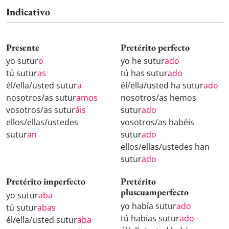
Indicativo
Presente
Pretérito perfecto
yo sutur
o
yo he sutur
ado
tú sutur
as
tú has sutur
ado
él/ella/usted sutur
a
él/ella/usted ha sutur
ado
nosotros/as sutur
amos
nosotros/as hemos
vosotros/as sutur
áis
sutur
ado
ellos/ellas/ustedes
vosotros/as habéis
sutur
an
sutur
ado
ellos/ellas/ustedes han
sutur
ado
Pretérito imperfecto
Pretérito
pluscuamperfecto
yo sutur
aba
yo había sutur
ado
tú sutur
abas
tú habías sutur
ado
él/ella/usted sutur
aba