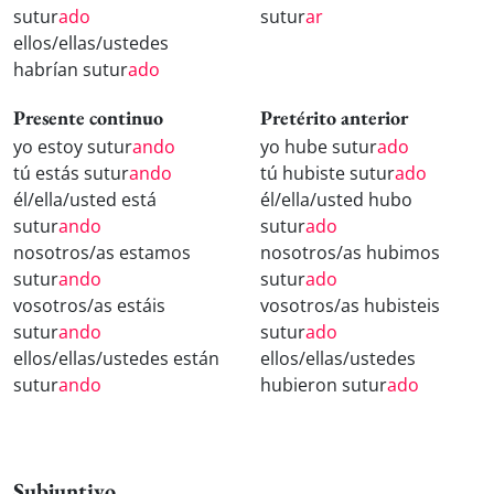
sutur
ado
sutur
ar
ellos/ellas/ustedes
habrían sutur
ado
Presente continuo
Pretérito anterior
yo estoy sutur
ando
yo hube sutur
ado
tú estás sutur
ando
tú hubiste sutur
ado
él/ella/usted está
él/ella/usted hubo
sutur
ando
sutur
ado
nosotros/as estamos
nosotros/as hubimos
sutur
ando
sutur
ado
vosotros/as estáis
vosotros/as hubisteis
sutur
ando
sutur
ado
ellos/ellas/ustedes están
ellos/ellas/ustedes
sutur
ando
hubieron sutur
ado
Subjuntivo