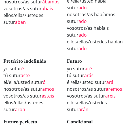
él/ella/usted había
nosotros/as sutur
ábamos
sutur
ado
vosotros/as sutur
abais
nosotros/as habíamos
ellos/ellas/ustedes
sutur
ado
sutur
aban
vosotros/as habíais
sutur
ado
ellos/ellas/ustedes habían
sutur
ado
Pretérito indefinido
Futuro
yo sutur
é
yo sutur
aré
tú sutur
aste
tú sutur
arás
él/ella/usted sutur
ó
él/ella/usted sutur
ará
nosotros/as sutur
amos
nosotros/as sutur
aremos
vosotros/as sutur
asteis
vosotros/as sutur
aréis
ellos/ellas/ustedes
ellos/ellas/ustedes
sutur
aron
sutur
arán
Futuro perfecto
Condicional