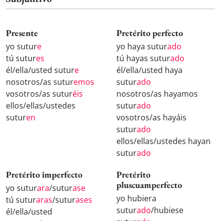
Presente
Pretérito perfecto
yo sutur
e
yo haya sutur
ado
tú sutur
es
tú hayas sutur
ado
él/ella/usted sutur
e
él/ella/usted haya
nosotros/as sutur
emos
sutur
ado
vosotros/as sutur
éis
nosotros/as hayamos
ellos/ellas/ustedes
sutur
ado
sutur
en
vosotros/as hayáis
sutur
ado
ellos/ellas/ustedes hayan
sutur
ado
Pretérito imperfecto
Pretérito
pluscuamperfecto
yo sutur
ara
/sutur
ase
yo hubiera
tú sutur
aras
/sutur
ases
sutur
ado
/hubiese
él/ella/usted