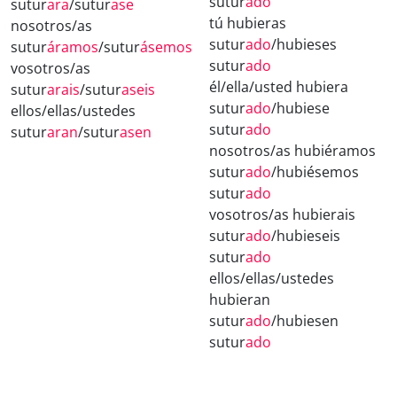
sutur
ado
sutur
ara
/sutur
ase
tú hubieras
nosotros/as
sutur
ado
/hubieses
sutur
áramos
/sutur
ásemos
sutur
ado
vosotros/as
él/ella/usted hubiera
sutur
arais
/sutur
aseis
sutur
ado
/hubiese
ellos/ellas/ustedes
sutur
ado
sutur
aran
/sutur
asen
nosotros/as hubiéramos
sutur
ado
/hubiésemos
sutur
ado
vosotros/as hubierais
sutur
ado
/hubieseis
sutur
ado
ellos/ellas/ustedes
hubieran
sutur
ado
/hubiesen
sutur
ado