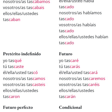
él/ella/usted había
nosotros/as tas
cábamos
tas
cado
vosotros/as tas
cabais
nosotros/as habíamos
ellos/ellas/ustedes
tas
cado
tas
caban
vosotros/as habíais
tas
cado
ellos/ellas/ustedes habían
tas
cado
Pretérito indefinido
Futuro
yo tas
qué
yo tas
caré
tú tas
caste
tú tas
carás
él/ella/usted tas
có
él/ella/usted tas
cará
nosotros/as tas
camos
nosotros/as tas
caremos
vosotros/as tas
casteis
vosotros/as tas
caréis
ellos/ellas/ustedes
ellos/ellas/ustedes
tas
caron
tas
carán
Futuro perfecto
Condicional