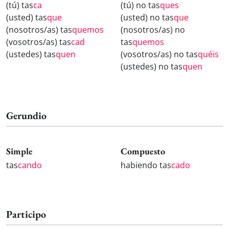
(tú) tas
ca
(tú) no tas
ques
(usted) tas
que
(usted) no tas
que
(nosotros/as) tas
quemos
(nosotros/as) no
(vosotros/as) tas
cad
tas
quemos
(ustedes) tas
quen
(vosotros/as) no tas
quéis
(ustedes) no tas
quen
Gerundio
Simple
Compuesto
tas
cando
habiendo tas
cado
Participo