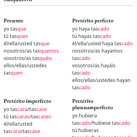
Presente
Pretérito perfecto
yo tas
que
yo haya tas
cado
tú tas
ques
tú hayas tas
cado
él/ella/usted tas
que
él/ella/usted haya tas
cado
nosotros/as tas
quemos
nosotros/as hayamos
vosotros/as tas
quéis
tas
cado
ellos/ellas/ustedes
vosotros/as hayáis
tas
quen
tas
cado
ellos/ellas/ustedes hayan
tas
cado
Pretérito imperfecto
Pretérito
pluscuamperfecto
yo tas
cara
/tas
case
yo hubiera
tú tas
caras
/tas
cases
tas
cado
/hubiese tas
cado
él/ella/usted
tú hubieras
tas
cara
/tas
case