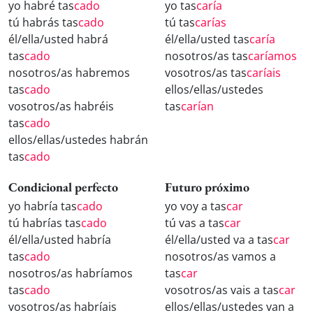
yo habré tas
cado
yo tas
caría
tú habrás tas
cado
tú tas
carías
él/ella/usted habrá
él/ella/usted tas
caría
tas
cado
nosotros/as tas
caríamos
nosotros/as habremos
vosotros/as tas
caríais
tas
cado
ellos/ellas/ustedes
vosotros/as habréis
tas
carían
tas
cado
ellos/ellas/ustedes habrán
tas
cado
Condicional perfecto
Futuro próximo
yo habría tas
cado
yo voy a tas
car
tú habrías tas
cado
tú vas a tas
car
él/ella/usted habría
él/ella/usted va a tas
car
tas
cado
nosotros/as vamos a
nosotros/as habríamos
tas
car
tas
cado
vosotros/as vais a tas
car
vosotros/as habríais
ellos/ellas/ustedes van a