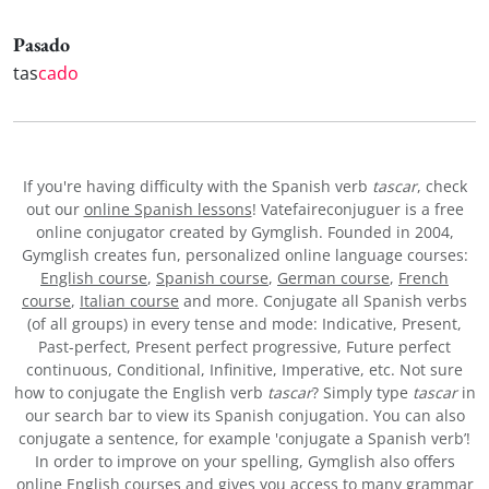
Pasado
tas
cado
If you're having difficulty with the Spanish verb
tascar
, check
out our
online Spanish lessons
! Vatefaireconjuguer is a free
online conjugator created by Gymglish. Founded in 2004,
Gymglish creates fun, personalized online language courses:
English course
,
Spanish course
,
German course
,
French
course
,
Italian course
and more. Conjugate all Spanish verbs
(of all groups) in every tense and mode: Indicative, Present,
Past-perfect, Present perfect progressive, Future perfect
continuous, Conditional, Infinitive, Imperative, etc. Not sure
how to conjugate the English verb
tascar
? Simply type
tascar
in
our search bar to view its Spanish conjugation. You can also
conjugate a sentence, for example 'conjugate a Spanish verb’!
In order to improve on your spelling, Gymglish also offers
online English courses and gives you access to many
grammar