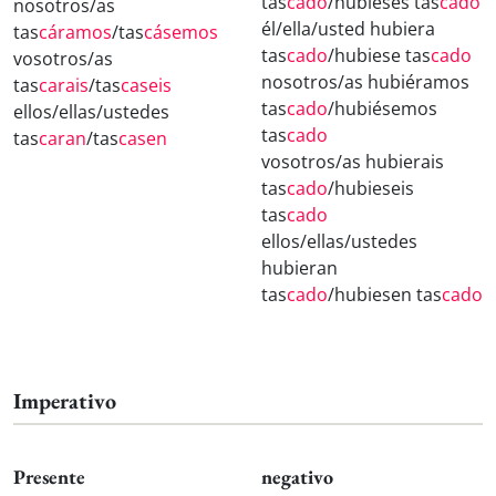
tas
cado
/hubieses tas
cado
nosotros/as
él/ella/usted hubiera
tas
cáramos
/tas
cásemos
tas
cado
/hubiese tas
cado
vosotros/as
nosotros/as hubiéramos
tas
carais
/tas
caseis
tas
cado
/hubiésemos
ellos/ellas/ustedes
tas
cado
tas
caran
/tas
casen
vosotros/as hubierais
tas
cado
/hubieseis
tas
cado
ellos/ellas/ustedes
hubieran
tas
cado
/hubiesen tas
cado
Imperativo
Presente
negativo