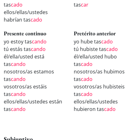
tas
cado
tas
car
ellos/ellas/ustedes
habrían tas
cado
Presente continuo
Pretérito anterior
yo estoy tas
cando
yo hube tas
cado
tú estás tas
cando
tú hubiste tas
cado
él/ella/usted está
él/ella/usted hubo
tas
cando
tas
cado
nosotros/as estamos
nosotros/as hubimos
tas
cando
tas
cado
vosotros/as estáis
vosotros/as hubisteis
tas
cando
tas
cado
ellos/ellas/ustedes están
ellos/ellas/ustedes
tas
cando
hubieron tas
cado
Subjuntivo