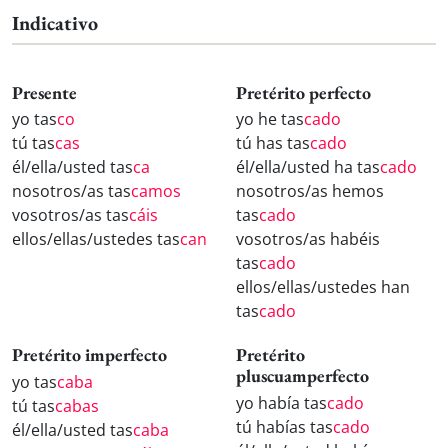
Indicativo
Presente
Pretérito perfecto
yo tas
co
yo he tas
cado
tú tas
cas
tú has tas
cado
él/ella/usted tas
ca
él/ella/usted ha tas
cado
nosotros/as tas
camos
nosotros/as hemos
vosotros/as tas
cáis
tas
cado
ellos/ellas/ustedes tas
can
vosotros/as habéis
tas
cado
ellos/ellas/ustedes han
tas
cado
Pretérito imperfecto
Pretérito
pluscuamperfecto
yo tas
caba
yo había tas
cado
tú tas
cabas
tú habías tas
cado
él/ella/usted tas
caba