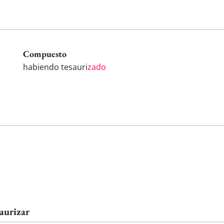
Compuesto
habiendo tesauri
zado
aurizar