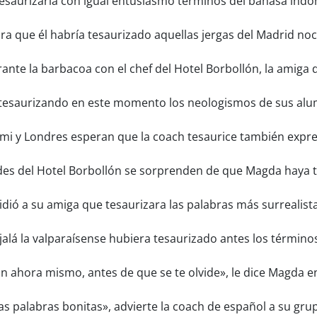
saurizaría con igual entusiasmo términos del bahasa indon
a que él habría tesaurizado aquellas jergas del Madrid no
ante la barbacoa con el chef del Hotel Borbollón, la amiga 
esaurizando en este momento los neologismos de sus alum
i y Londres esperan que la coach tesaurice también expre
es del Hotel Borbollón se sorprenden de que Magda haya t
idió a su amiga que tesaurizara las palabras más surrealis
alá la valparaísense hubiera tesaurizado antes los términ
n ahora mismo, antes de que se te olvide», le dice Magda e
las palabras bonitas», advierte la coach de español a su gr