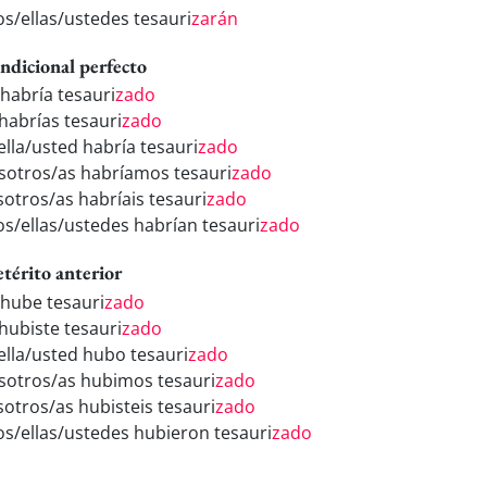
os/ellas/ustedes tesauri
zarán
ndicional perfecto
 habría tesauri
zado
 habrías tesauri
zado
ella/usted habría tesauri
zado
sotros/as habríamos tesauri
zado
sotros/as habríais tesauri
zado
los/ellas/ustedes habrían tesauri
zado
etérito anterior
 hube tesauri
zado
 hubiste tesauri
zado
/ella/usted hubo tesauri
zado
sotros/as hubimos tesauri
zado
sotros/as hubisteis tesauri
zado
los/ellas/ustedes hubieron tesauri
zado