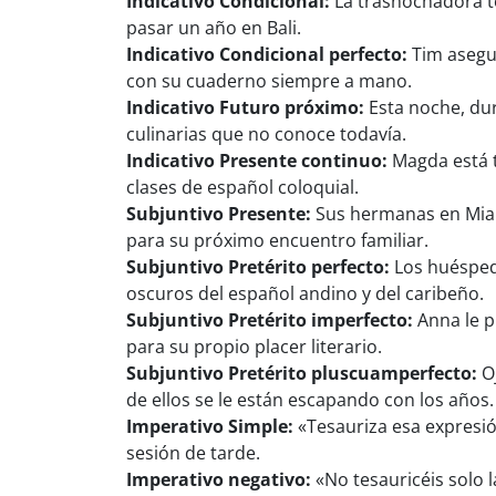
Indicativo Condicional:
La trasnochadora te
pasar un año en Bali.
Indicativo Condicional perfecto:
Tim asegur
con su cuaderno siempre a mano.
Indicativo Futuro próximo:
Esta noche, dur
culinarias que no conoce todavía.
Indicativo Presente continuo:
Magda está t
clases de español coloquial.
Subjuntivo Presente:
Sus hermanas en Miam
para su próximo encuentro familiar.
Subjuntivo Pretérito perfecto:
Los huésped
oscuros del español andino y del caribeño.
Subjuntivo Pretérito imperfecto:
Anna le p
para su propio placer literario.
Subjuntivo Pretérito pluscuamperfecto:
Oj
de ellos se le están escapando con los años.
Imperativo Simple:
«Tesauriza esa expresió
sesión de tarde.
Imperativo negativo:
«No tesauricéis solo 