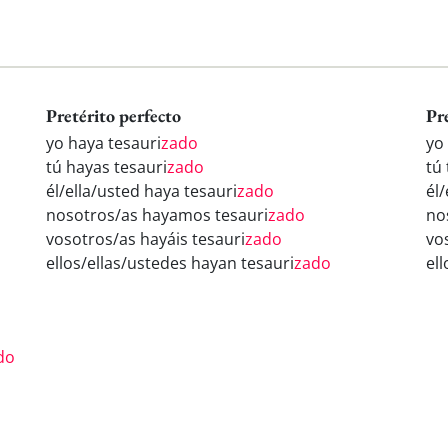
Pretérito perfecto
Pr
yo haya tesauri
zado
yo
tú hayas tesauri
zado
tú 
él/ella/usted haya tesauri
zado
él/
nosotros/as hayamos tesauri
zado
no
vosotros/as hayáis tesauri
zado
vo
ellos/ellas/ustedes hayan tesauri
zado
ell
o
do