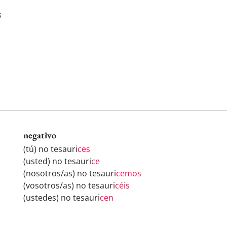
s
negativo
(tú) no tesauri
ces
(usted) no tesauri
ce
(nosotros/as) no tesauri
cemos
(vosotros/as) no tesauri
céis
(ustedes) no tesauri
cen