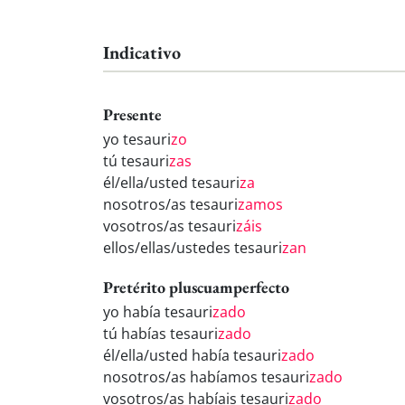
Indicativo
Presente
yo tesauri
zo
tú tesauri
zas
él/ella/usted tesauri
za
nosotros/as tesauri
zamos
vosotros/as tesauri
záis
ellos/ellas/ustedes tesauri
zan
Pretérito pluscuamperfecto
yo había tesauri
zado
tú habías tesauri
zado
él/ella/usted había tesauri
zado
nosotros/as habíamos tesauri
zado
vosotros/as habíais tesauri
zado