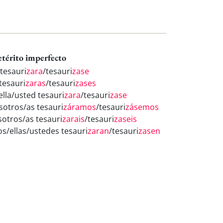
etérito imperfecto
 tesauri
zara
/tesauri
zase
tesauri
zaras
/tesauri
zases
ella/usted tesauri
zara
/tesauri
zase
sotros/as tesauri
záramos
/tesauri
zásemos
sotros/as tesauri
zarais
/tesauri
zaseis
os/ellas/ustedes tesauri
zaran
/tesauri
zasen