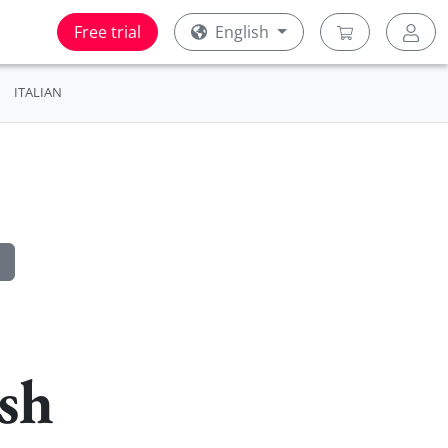
Free trial
English
ITALIAN
ish