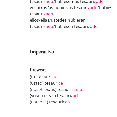
tesauri
zado
/hubiésemos tesauri
zado
vosotros/as hubierais tesauri
zado
/hubiesei
tesauri
zado
ellos/ellas/ustedes hubieran
tesauri
zado
/hubiesen tesauri
zado
Imperativo
Presente
(tú) tesauri
za
(usted) tesauri
ce
(nosotros/as) tesauri
cemos
(vosotros/as) tesauri
zad
(ustedes) tesauri
cen