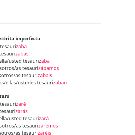
etérito imperfecto
 tesauri
zaba
tesauri
zabas
ella/usted tesauri
zaba
sotros/as tesauri
zábamos
sotros/as tesauri
zabais
os/ellas/ustedes tesauri
zaban
turo
 tesauri
zaré
tesauri
zarás
ella/usted tesauri
zará
sotros/as tesauri
zaremos
sotros/as tesauri
zaréis