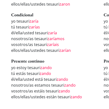
ellos/ellas/ustedes tesauri
zaron
ell
Condicional
Co
yo tesauri
zaría
yo
tú tesauri
zarías
tú
él/ella/usted tesauri
zaría
él/
nosotros/as tesauri
zaríamos
no
vosotros/as tesauri
zaríais
vo
ellos/ellas/ustedes tesauri
zarían
el
Presente continuo
Pr
yo estoy tesauri
zando
yo
tú estás tesauri
zando
tú
él/ella/usted está tesauri
zando
él
nosotros/as estamos tesauri
zando
no
vosotros/as estáis tesauri
zando
vo
ellos/ellas/ustedes están tesauri
zando
el