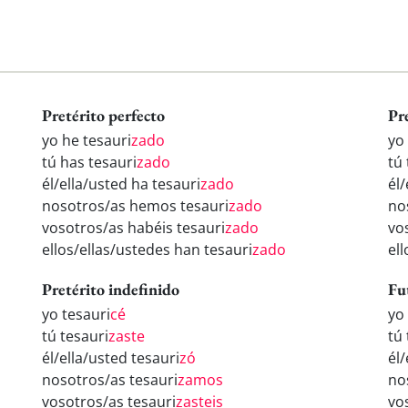
Pretérito perfecto
Pr
yo he tesauri
zado
yo
tú has tesauri
zado
tú 
él/ella/usted ha tesauri
zado
él/
nosotros/as hemos tesauri
zado
no
vosotros/as habéis tesauri
zado
vo
ellos/ellas/ustedes han tesauri
zado
ell
Pretérito indefinido
Fu
yo tesauri
cé
yo
tú tesauri
zaste
tú 
él/ella/usted tesauri
zó
él/
nosotros/as tesauri
zamos
no
vosotros/as tesauri
zasteis
vo