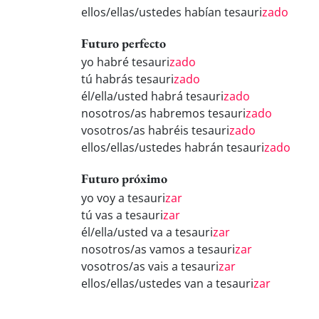
ellos/ellas/ustedes habían tesauri
zado
Futuro perfecto
yo habré tesauri
zado
tú habrás tesauri
zado
él/ella/usted habrá tesauri
zado
nosotros/as habremos tesauri
zado
vosotros/as habréis tesauri
zado
ellos/ellas/ustedes habrán tesauri
zado
Futuro próximo
yo voy a tesauri
zar
tú vas a tesauri
zar
él/ella/usted va a tesauri
zar
nosotros/as vamos a tesauri
zar
vosotros/as vais a tesauri
zar
ellos/ellas/ustedes van a tesauri
zar