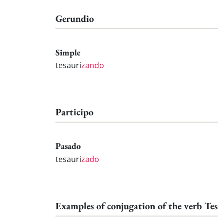
Gerundio
Simple
tesauri
zando
Participo
Pasado
tesauri
zado
Examples of conjugation of the verb Tes