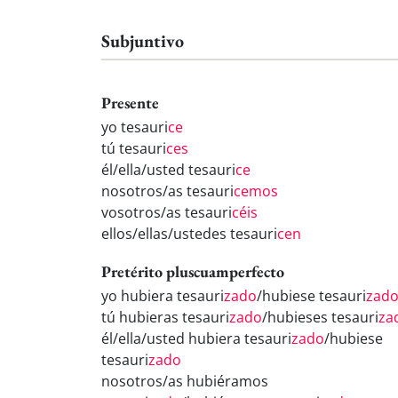
Subjuntivo
Presente
yo tesauri
ce
tú tesauri
ces
él/ella/usted tesauri
ce
nosotros/as tesauri
cemos
vosotros/as tesauri
céis
ellos/ellas/ustedes tesauri
cen
Pretérito pluscuamperfecto
yo hubiera tesauri
zado
/hubiese tesauri
zad
tú hubieras tesauri
zado
/hubieses tesauri
za
él/ella/usted hubiera tesauri
zado
/hubiese
tesauri
zado
nosotros/as hubiéramos