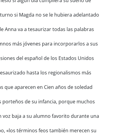
esio si algún día cumpliera su sueño de
cturno si Magda no se le hubiera adelantado
de Anna va a tesaurizar todas las palabras
nos más jóvenes para incorporarlos a sus
siones del español de los Estados Unidos
esaurizado hasta los regionalismos más
tas que aparecen en Cien años de soledad
os porteños de su infancia, porque muchos
n voz baja a su alumno favorito durante una
upo, «los términos feos también merecen su