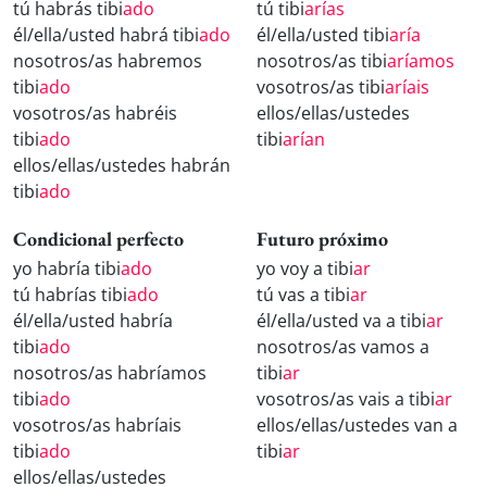
tú habrás tibi
ado
tú tibi
arías
él/ella/usted habrá tibi
ado
él/ella/usted tibi
aría
nosotros/as habremos
nosotros/as tibi
aríamos
tibi
ado
vosotros/as tibi
aríais
vosotros/as habréis
ellos/ellas/ustedes
tibi
ado
tibi
arían
ellos/ellas/ustedes habrán
tibi
ado
Condicional perfecto
Futuro próximo
yo habría tibi
ado
yo voy a tibi
ar
tú habrías tibi
ado
tú vas a tibi
ar
él/ella/usted habría
él/ella/usted va a tibi
ar
tibi
ado
nosotros/as vamos a
nosotros/as habríamos
tibi
ar
tibi
ado
vosotros/as vais a tibi
ar
vosotros/as habríais
ellos/ellas/ustedes van a
tibi
ado
tibi
ar
ellos/ellas/ustedes