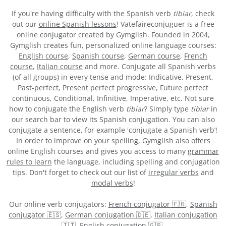
If you're having difficulty with the Spanish verb
tibiar
, check
out our
online Spanish lessons
! Vatefaireconjuguer is a free
online conjugator created by Gymglish. Founded in 2004,
Gymglish creates fun, personalized online language courses:
English course
,
Spanish course
,
German course
,
French
course
,
Italian course
and more. Conjugate all Spanish verbs
(of all groups) in every tense and mode: Indicative, Present,
Past-perfect, Present perfect progressive, Future perfect
continuous, Conditional, Infinitive, Imperative, etc. Not sure
how to conjugate the English verb
tibiar
? Simply type
tibiar
in
our search bar to view its Spanish conjugation. You can also
conjugate a sentence, for example 'conjugate a Spanish verb’!
In order to improve on your spelling, Gymglish also offers
online English courses and gives you access to many
grammar
rules to learn
the language, including spelling and conjugation
tips. Don't forget to check out our list of
irregular verbs
and
modal verbs
!
Our online verb conjugators:
French conjugator 🇫🇷
,
Spanish
conjugator 🇪🇸
,
German conjugation 🇩🇪
,
Italian conjugation
🇮🇹
,
English conjugation 🇬🇧
.