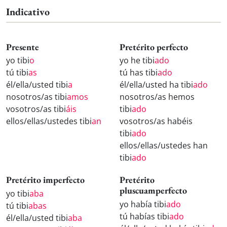
Indicativo
Presente
Pretérito perfecto
yo tibi
o
yo he tibi
ado
tú tibi
as
tú has tibi
ado
él/ella/usted tibi
a
él/ella/usted ha tibi
ado
nosotros/as tibi
amos
nosotros/as hemos
vosotros/as tibi
áis
tibi
ado
ellos/ellas/ustedes tibi
an
vosotros/as habéis
tibi
ado
ellos/ellas/ustedes han
tibi
ado
Pretérito imperfecto
Pretérito
pluscuamperfecto
yo tibi
aba
yo había tibi
ado
tú tibi
abas
tú habías tibi
ado
él/ella/usted tibi
aba