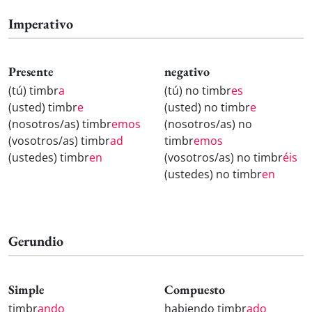
Imperativo
Presente
negativo
(tú) timbr
a
(tú) no timbr
es
(usted) timbr
e
(usted) no timbr
e
(nosotros/as) timbr
emos
(nosotros/as) no
(vosotros/as) timbr
ad
timbr
emos
(ustedes) timbr
en
(vosotros/as) no timbr
éis
(ustedes) no timbr
en
Gerundio
Simple
Compuesto
timbr
ando
habiendo timbr
ado