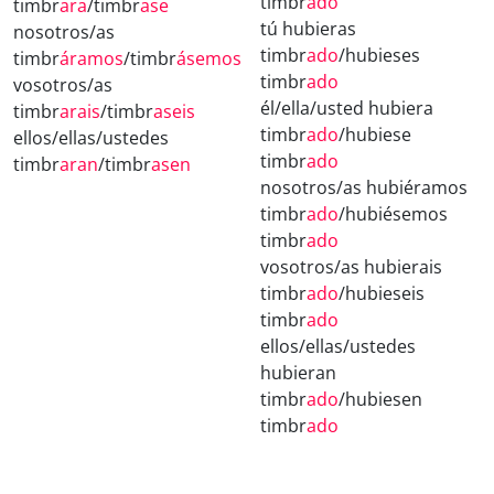
timbr
ado
timbr
ara
/timbr
ase
tú hubieras
nosotros/as
timbr
ado
/hubieses
timbr
áramos
/timbr
ásemos
timbr
ado
vosotros/as
él/ella/usted hubiera
timbr
arais
/timbr
aseis
timbr
ado
/hubiese
ellos/ellas/ustedes
timbr
ado
timbr
aran
/timbr
asen
nosotros/as hubiéramos
timbr
ado
/hubiésemos
timbr
ado
vosotros/as hubierais
timbr
ado
/hubieseis
timbr
ado
ellos/ellas/ustedes
hubieran
timbr
ado
/hubiesen
timbr
ado