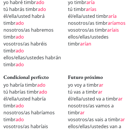
yo habré timbr
ado
yo timbr
aría
tú habrás timbr
ado
tú timbr
arías
él/ella/usted habrá
él/ella/usted timbr
aría
timbr
ado
nosotros/as timbr
aríamos
nosotros/as habremos
vosotros/as timbr
aríais
timbr
ado
ellos/ellas/ustedes
vosotros/as habréis
timbr
arían
timbr
ado
ellos/ellas/ustedes habrán
timbr
ado
Condicional perfecto
Futuro próximo
yo habría timbr
ado
yo voy a timbr
ar
tú habrías timbr
ado
tú vas a timbr
ar
él/ella/usted habría
él/ella/usted va a timbr
ar
timbr
ado
nosotros/as vamos a
nosotros/as habríamos
timbr
ar
timbr
ado
vosotros/as vais a timbr
ar
vosotros/as habríais
ellos/ellas/ustedes van a