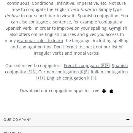
continuous, Conditional, Infinitive, Imperative, etc. Not sure
how to conjugate the English verb
timbrar
? Simply type
timbrar
in our search bar to view its Spanish conjugation. You
can also conjugate a sentence, for example 'conjugate a
Spanish verb’! In order to improve on your spelling, Gymglish
also offers online English courses and gives you access to
many
grammar rules to learn
the language, including spelling
and conjugation tips. Don't forget to check out our list of
irregular verbs
and
modal verbs
!
Our online verb conjugators:
French conjugator 🇫🇷
,
Spanish
conjugator 🇪🇸
,
German conjugation 🇩🇪
,
Italian conjugation
🇮🇹
,
English conjugation 🇬🇧
.
Download our conjugation apps for free:
OUR COMPANY