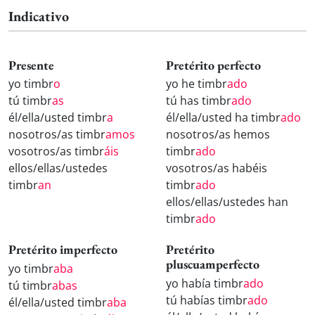
Indicativo
Presente
Pretérito perfecto
yo timbr
o
yo he timbr
ado
tú timbr
as
tú has timbr
ado
él/ella/usted timbr
a
él/ella/usted ha timbr
ado
nosotros/as timbr
amos
nosotros/as hemos
vosotros/as timbr
áis
timbr
ado
ellos/ellas/ustedes
vosotros/as habéis
timbr
an
timbr
ado
ellos/ellas/ustedes han
timbr
ado
Pretérito imperfecto
Pretérito
pluscuamperfecto
yo timbr
aba
yo había timbr
ado
tú timbr
abas
tú habías timbr
ado
él/ella/usted timbr
aba