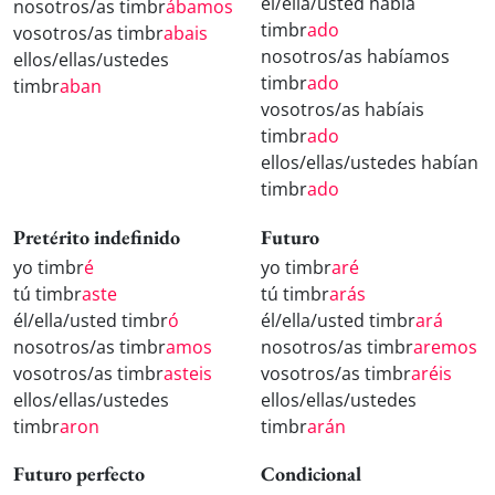
él/ella/usted había
nosotros/as timbr
ábamos
timbr
ado
vosotros/as timbr
abais
nosotros/as habíamos
ellos/ellas/ustedes
timbr
ado
timbr
aban
vosotros/as habíais
timbr
ado
ellos/ellas/ustedes habían
timbr
ado
Pretérito indefinido
Futuro
yo timbr
é
yo timbr
aré
tú timbr
aste
tú timbr
arás
él/ella/usted timbr
ó
él/ella/usted timbr
ará
nosotros/as timbr
amos
nosotros/as timbr
aremos
vosotros/as timbr
asteis
vosotros/as timbr
aréis
ellos/ellas/ustedes
ellos/ellas/ustedes
timbr
aron
timbr
arán
Futuro perfecto
Condicional