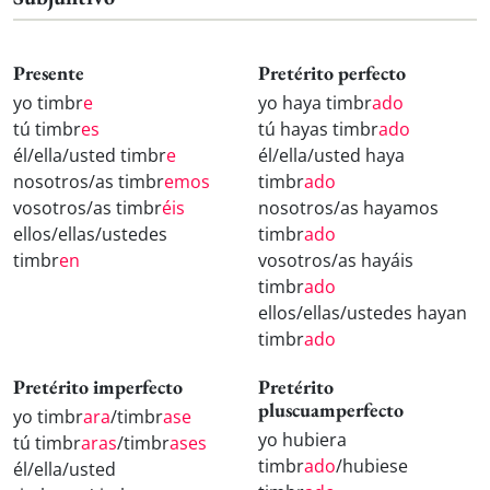
Presente
Pretérito perfecto
yo timbr
e
yo haya timbr
ado
tú timbr
es
tú hayas timbr
ado
él/ella/usted timbr
e
él/ella/usted haya
nosotros/as timbr
emos
timbr
ado
vosotros/as timbr
éis
nosotros/as hayamos
ellos/ellas/ustedes
timbr
ado
timbr
en
vosotros/as hayáis
timbr
ado
ellos/ellas/ustedes hayan
timbr
ado
Pretérito imperfecto
Pretérito
pluscuamperfecto
yo timbr
ara
/timbr
ase
yo hubiera
tú timbr
aras
/timbr
ases
timbr
ado
/hubiese
él/ella/usted