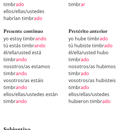
timbr
ado
timbr
ar
ellos/ellas/ustedes
habrían timbr
ado
Presente continuo
Pretérito anterior
yo estoy timbr
ando
yo hube timbr
ado
tú estás timbr
ando
tú hubiste timbr
ado
él/ella/usted está
él/ella/usted hubo
timbr
ando
timbr
ado
nosotros/as estamos
nosotros/as hubimos
timbr
ando
timbr
ado
vosotros/as estáis
vosotros/as hubisteis
timbr
ando
timbr
ado
ellos/ellas/ustedes están
ellos/ellas/ustedes
timbr
ando
hubieron timbr
ado
Subjuntivo