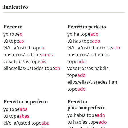
Indicativo
Presente
Pretérito perfecto
yo tope
o
yo he tope
ado
tú tope
as
tú has tope
ado
él/ella/usted tope
a
él/ella/usted ha tope
ado
nosotros/as tope
amos
nosotros/as hemos
vosotros/as tope
áis
tope
ado
ellos/ellas/ustedes tope
an
vosotros/as habéis
tope
ado
ellos/ellas/ustedes han
tope
ado
Pretérito imperfecto
Pretérito
pluscuamperfecto
yo tope
aba
yo había tope
ado
tú tope
abas
tú habías tope
ado
él/ella/usted tope
aba