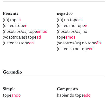
Presente
negativo
(tú) tope
a
(tú) no tope
es
(usted) tope
e
(usted) no tope
e
(nosotros/as) tope
emos
(nosotros/as) no
(vosotros/as) tope
ad
tope
emos
(ustedes) tope
en
(vosotros/as) no tope
éis
(ustedes) no tope
en
Gerundio
Simple
Compuesto
tope
ando
habiendo tope
ado