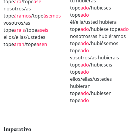
tú hubieras
tope
ara
/tope
ase
tope
ado
/hubieses
nosotros/as
tope
ado
tope
áramos
/tope
ásemos
él/ella/usted hubiera
vosotros/as
tope
ado
/hubiese tope
ado
tope
arais
/tope
aseis
nosotros/as hubiéramos
ellos/ellas/ustedes
tope
ado
/hubiésemos
tope
aran
/tope
asen
tope
ado
vosotros/as hubierais
tope
ado
/hubieseis
tope
ado
ellos/ellas/ustedes
hubieran
tope
ado
/hubiesen
tope
ado
Imperativo