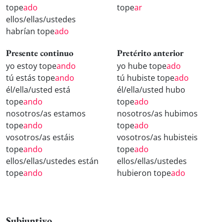
tope
ado
tope
ar
ellos/ellas/ustedes
habrían tope
ado
Presente continuo
Pretérito anterior
yo estoy tope
ando
yo hube tope
ado
tú estás tope
ando
tú hubiste tope
ado
él/ella/usted está
él/ella/usted hubo
tope
ando
tope
ado
nosotros/as estamos
nosotros/as hubimos
tope
ando
tope
ado
vosotros/as estáis
vosotros/as hubisteis
tope
ando
tope
ado
ellos/ellas/ustedes están
ellos/ellas/ustedes
tope
ando
hubieron tope
ado
Subjuntivo