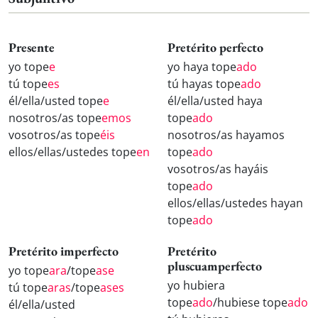
Presente
Pretérito perfecto
yo tope
e
yo haya tope
ado
tú tope
es
tú hayas tope
ado
él/ella/usted tope
e
él/ella/usted haya
nosotros/as tope
emos
tope
ado
vosotros/as tope
éis
nosotros/as hayamos
ellos/ellas/ustedes tope
en
tope
ado
vosotros/as hayáis
tope
ado
ellos/ellas/ustedes hayan
tope
ado
Pretérito imperfecto
Pretérito
pluscuamperfecto
yo tope
ara
/tope
ase
yo hubiera
tú tope
aras
/tope
ases
tope
ado
/hubiese tope
ado
él/ella/usted