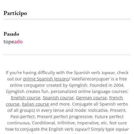
Participo
Pasado
tope
ado
If you're having difficulty with the Spanish verb
topear
, check
out our
online Spanish lessons
! Vatefaireconjuguer is a free
online conjugator created by Gymglish. Founded in 2004,
Gymglish creates fun, personalized online language courses:
English course
,
Spanish course
,
German course
,
French
course
,
Italian course
and more. Conjugate all Spanish verbs
(of all groups) in every tense and mode: Indicative, Present,
Past-perfect, Present perfect progressive, Future perfect
continuous, Conditional, Infinitive, Imperative, etc. Not sure
how to conjugate the English verb
topear
? Simply type
topear