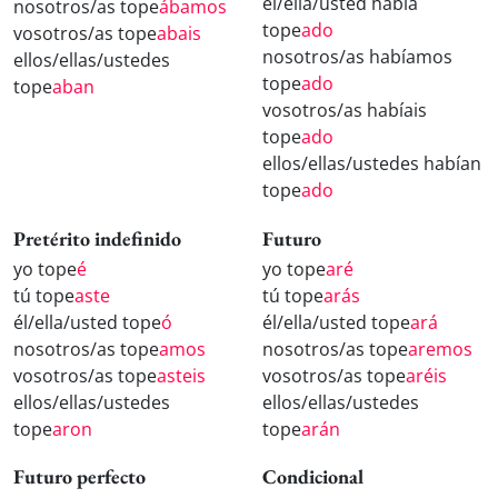
él/ella/usted había
nosotros/as tope
ábamos
tope
ado
vosotros/as tope
abais
nosotros/as habíamos
ellos/ellas/ustedes
tope
ado
tope
aban
vosotros/as habíais
tope
ado
ellos/ellas/ustedes habían
tope
ado
Pretérito indefinido
Futuro
yo tope
é
yo tope
aré
tú tope
aste
tú tope
arás
él/ella/usted tope
ó
él/ella/usted tope
ará
nosotros/as tope
amos
nosotros/as tope
aremos
vosotros/as tope
asteis
vosotros/as tope
aréis
ellos/ellas/ustedes
ellos/ellas/ustedes
tope
aron
tope
arán
Futuro perfecto
Condicional