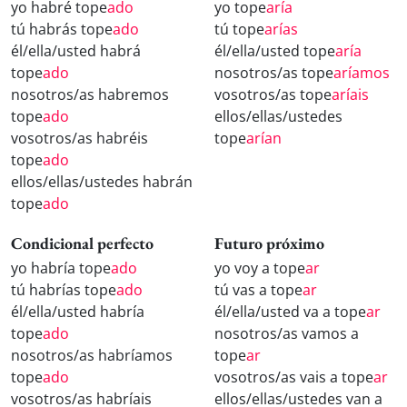
yo habré tope
ado
yo tope
aría
tú habrás tope
ado
tú tope
arías
él/ella/usted habrá
él/ella/usted tope
aría
tope
ado
nosotros/as tope
aríamos
nosotros/as habremos
vosotros/as tope
aríais
tope
ado
ellos/ellas/ustedes
vosotros/as habréis
tope
arían
tope
ado
ellos/ellas/ustedes habrán
tope
ado
Condicional perfecto
Futuro próximo
yo habría tope
ado
yo voy a tope
ar
tú habrías tope
ado
tú vas a tope
ar
él/ella/usted habría
él/ella/usted va a tope
ar
tope
ado
nosotros/as vamos a
nosotros/as habríamos
tope
ar
tope
ado
vosotros/as vais a tope
ar
vosotros/as habríais
ellos/ellas/ustedes van a