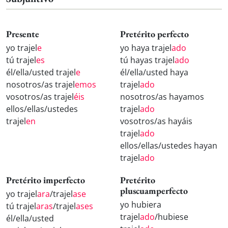
Presente
Pretérito perfecto
yo trajel
e
yo haya trajel
ado
tú trajel
es
tú hayas trajel
ado
él/ella/usted trajel
e
él/ella/usted haya
nosotros/as trajel
emos
trajel
ado
vosotros/as trajel
éis
nosotros/as hayamos
ellos/ellas/ustedes
trajel
ado
trajel
en
vosotros/as hayáis
trajel
ado
ellos/ellas/ustedes hayan
trajel
ado
Pretérito imperfecto
Pretérito
pluscuamperfecto
yo trajel
ara
/trajel
ase
yo hubiera
tú trajel
aras
/trajel
ases
trajel
ado
/hubiese
él/ella/usted