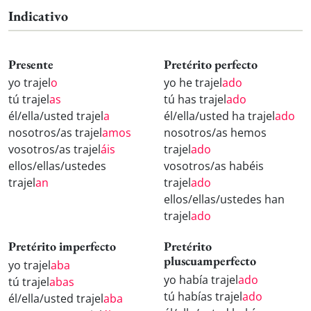
Indicativo
Presente
Pretérito perfecto
yo trajel
o
yo he trajel
ado
tú trajel
as
tú has trajel
ado
él/ella/usted trajel
a
él/ella/usted ha trajel
ado
nosotros/as trajel
amos
nosotros/as hemos
vosotros/as trajel
áis
trajel
ado
ellos/ellas/ustedes
vosotros/as habéis
trajel
an
trajel
ado
ellos/ellas/ustedes han
trajel
ado
Pretérito imperfecto
Pretérito
pluscuamperfecto
yo trajel
aba
yo había trajel
ado
tú trajel
abas
tú habías trajel
ado
él/ella/usted trajel
aba