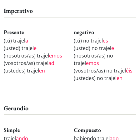
Imperativo
Presente
negativo
(tú) trajel
a
(tú) no trajel
es
(usted) trajel
e
(usted) no trajel
e
(nosotros/as) trajel
emos
(nosotros/as) no
(vosotros/as) trajel
ad
trajel
emos
(ustedes) trajel
en
(vosotros/as) no trajel
éis
(ustedes) no trajel
en
Gerundio
Simple
Compuesto
trajel
ando
habiendo trajel
ado