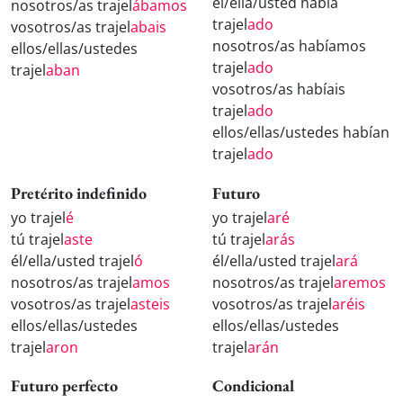
él/ella/usted había
nosotros/as trajel
ábamos
trajel
ado
vosotros/as trajel
abais
nosotros/as habíamos
ellos/ellas/ustedes
trajel
ado
trajel
aban
vosotros/as habíais
trajel
ado
ellos/ellas/ustedes habían
trajel
ado
Pretérito indefinido
Futuro
yo trajel
é
yo trajel
aré
tú trajel
aste
tú trajel
arás
él/ella/usted trajel
ó
él/ella/usted trajel
ará
nosotros/as trajel
amos
nosotros/as trajel
aremos
vosotros/as trajel
asteis
vosotros/as trajel
aréis
ellos/ellas/ustedes
ellos/ellas/ustedes
trajel
aron
trajel
arán
Futuro perfecto
Condicional