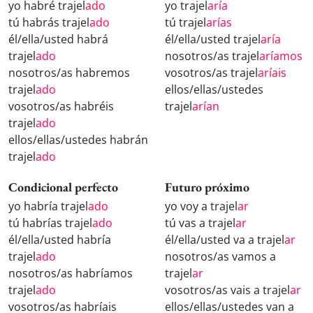
yo habré trajel
ado
yo trajel
aría
tú habrás trajel
ado
tú trajel
arías
él/ella/usted habrá
él/ella/usted trajel
aría
trajel
ado
nosotros/as trajel
aríamos
nosotros/as habremos
vosotros/as trajel
aríais
trajel
ado
ellos/ellas/ustedes
vosotros/as habréis
trajel
arían
trajel
ado
ellos/ellas/ustedes habrán
trajel
ado
Condicional perfecto
Futuro próximo
yo habría trajel
ado
yo voy a trajel
ar
tú habrías trajel
ado
tú vas a trajel
ar
él/ella/usted habría
él/ella/usted va a trajel
ar
trajel
ado
nosotros/as vamos a
nosotros/as habríamos
trajel
ar
trajel
ado
vosotros/as vais a trajel
ar
vosotros/as habríais
ellos/ellas/ustedes van a