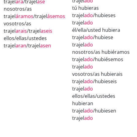
trajel
ado
trajel
ara
/trajel
ase
tú hubieras
nosotros/as
trajel
ado
/hubieses
trajel
áramos
/trajel
ásemos
trajel
ado
vosotros/as
él/ella/usted hubiera
trajel
arais
/trajel
aseis
trajel
ado
/hubiese
ellos/ellas/ustedes
trajel
ado
trajel
aran
/trajel
asen
nosotros/as hubiéramos
trajel
ado
/hubiésemos
trajel
ado
vosotros/as hubierais
trajel
ado
/hubieseis
trajel
ado
ellos/ellas/ustedes
hubieran
trajel
ado
/hubiesen
trajel
ado