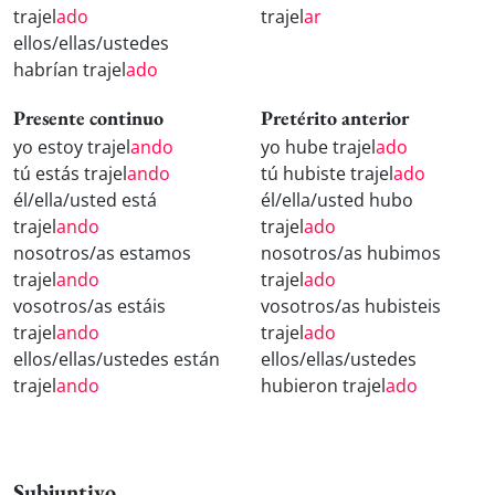
trajel
ado
trajel
ar
ellos/ellas/ustedes
habrían trajel
ado
Presente continuo
Pretérito anterior
yo estoy trajel
ando
yo hube trajel
ado
tú estás trajel
ando
tú hubiste trajel
ado
él/ella/usted está
él/ella/usted hubo
trajel
ando
trajel
ado
nosotros/as estamos
nosotros/as hubimos
trajel
ando
trajel
ado
vosotros/as estáis
vosotros/as hubisteis
trajel
ando
trajel
ado
ellos/ellas/ustedes están
ellos/ellas/ustedes
trajel
ando
hubieron trajel
ado
Subjuntivo