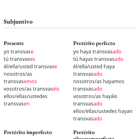
Subjuntivo
Presente
Pretérito perfecto
yo transvas
e
yo haya transvas
ado
tú transvas
es
tú hayas transvas
ado
él/ella/usted transvas
e
él/ella/usted haya
nosotros/as
transvas
ado
transvas
emos
nosotros/as hayamos
vosotros/as transvas
éis
transvas
ado
ellos/ellas/ustedes
vosotros/as hayáis
transvas
en
transvas
ado
ellos/ellas/ustedes hayan
transvas
ado
Pretérito imperfecto
Pretérito
pluscuamperfecto