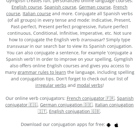
Gymglish creates fun, personalized online language courses:
English course
,
Spanish course
,
German course
,
French
course
,
Italian course
and more. Conjugate all Spanish verbs
(of all groups) in every tense and mode: Indicative, Present,
Past-perfect, Present perfect progressive, Future perfect
continuous, Conditional, Infinitive, Imperative, etc. Not sure
how to conjugate the English verb
transvasar
? Simply type
transvasar
in our search bar to view its Spanish conjugation.
You can also conjugate a sentence, for example 'conjugate a
Spanish verb’! In order to improve on your spelling, Gymglish
also offers online English courses and gives you access to
many
grammar rules to learn
the language, including spelling
and conjugation tips. Don't forget to check out our list of
irregular verbs
and
modal verbs
!
Our online verb conjugators:
French conjugator 🇫🇷
,
Spanish
conjugator 🇪🇸
,
German conjugation 🇩🇪
,
Italian conjugation
🇮🇹
,
English conjugation 🇬🇧
.
Download our conjugation apps for free: