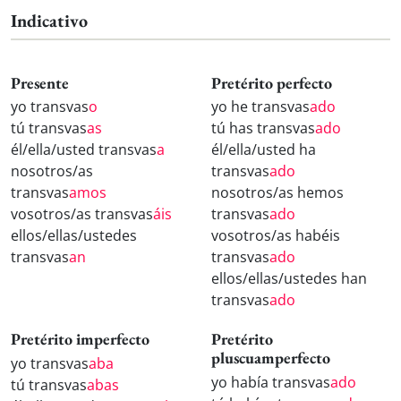
Indicativo
Presente
Pretérito perfecto
yo transvas
o
yo he transvas
ado
tú transvas
as
tú has transvas
ado
él/ella/usted transvas
a
él/ella/usted ha
nosotros/as
transvas
ado
transvas
amos
nosotros/as hemos
vosotros/as transvas
áis
transvas
ado
ellos/ellas/ustedes
vosotros/as habéis
transvas
an
transvas
ado
ellos/ellas/ustedes han
transvas
ado
Pretérito imperfecto
Pretérito
pluscuamperfecto
yo transvas
aba
yo había transvas
ado
tú transvas
abas