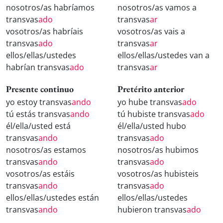
nosotros/as habríamos
nosotros/as vamos a
transvas
ado
transvas
ar
vosotros/as habríais
vosotros/as vais a
transvas
ado
transvas
ar
ellos/ellas/ustedes
ellos/ellas/ustedes van a
habrían transvas
ado
transvas
ar
Presente continuo
Pretérito anterior
yo estoy transvas
ando
yo hube transvas
ado
tú estás transvas
ando
tú hubiste transvas
ado
él/ella/usted está
él/ella/usted hubo
transvas
ando
transvas
ado
nosotros/as estamos
nosotros/as hubimos
transvas
ando
transvas
ado
vosotros/as estáis
vosotros/as hubisteis
transvas
ando
transvas
ado
ellos/ellas/ustedes están
ellos/ellas/ustedes
transvas
ando
hubieron transvas
ado