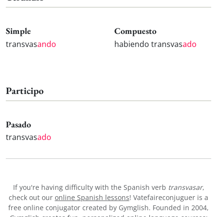
Simple
Compuesto
transvas
ando
habiendo transvas
ado
Participo
Pasado
transvas
ado
If you're having difficulty with the Spanish verb
transvasar
,
check out our
online Spanish lessons
! Vatefaireconjuguer is a
free online conjugator created by Gymglish. Founded in 2004,