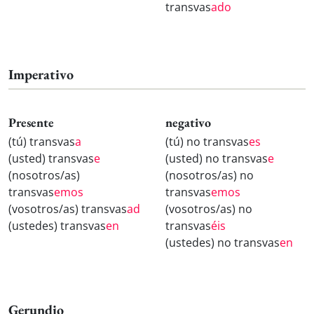
transvas
ado
Imperativo
Presente
negativo
(tú) transvas
a
(tú) no transvas
es
(usted) transvas
e
(usted) no transvas
e
(nosotros/as)
(nosotros/as) no
transvas
emos
transvas
emos
(vosotros/as) transvas
ad
(vosotros/as) no
(ustedes) transvas
en
transvas
éis
(ustedes) no transvas
en
Gerundio