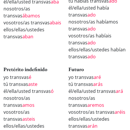
tú habías transvas
ado
él/ella/usted transvas
aba
él/ella/usted había
nosotros/as
transvas
ado
transvas
ábamos
nosotros/as habíamos
vosotros/as transvas
abais
transvas
ado
ellos/ellas/ustedes
vosotros/as habíais
transvas
aban
transvas
ado
ellos/ellas/ustedes habían
transvas
ado
Pretérito indefinido
Futuro
yo transvas
é
yo transvas
aré
tú transvas
aste
tú transvas
arás
él/ella/usted transvas
ó
él/ella/usted transvas
ará
nosotros/as
nosotros/as
transvas
amos
transvas
aremos
vosotros/as
vosotros/as transvas
aréis
transvas
asteis
ellos/ellas/ustedes
ellos/ellas/ustedes
transvas
arán