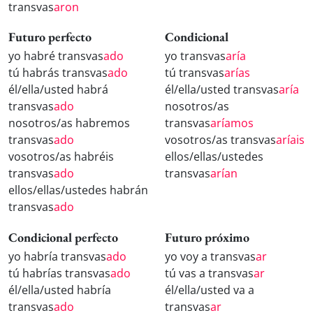
transvas
aron
Futuro perfecto
Condicional
yo habré transvas
ado
yo transvas
aría
tú habrás transvas
ado
tú transvas
arías
él/ella/usted habrá
él/ella/usted transvas
aría
transvas
ado
nosotros/as
nosotros/as habremos
transvas
aríamos
transvas
ado
vosotros/as transvas
aríais
vosotros/as habréis
ellos/ellas/ustedes
transvas
ado
transvas
arían
ellos/ellas/ustedes habrán
transvas
ado
Condicional perfecto
Futuro próximo
yo habría transvas
ado
yo voy a transvas
ar
tú habrías transvas
ado
tú vas a transvas
ar
él/ella/usted habría
él/ella/usted va a
transvas
ado
transvas
ar