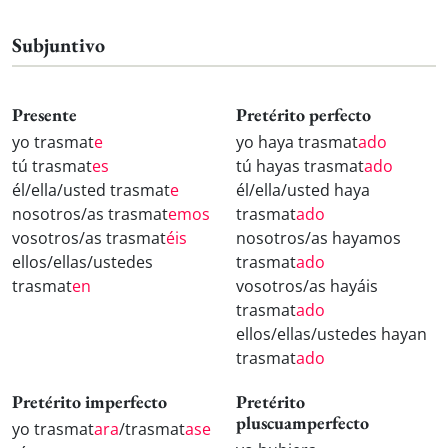
Subjuntivo
Presente
Pretérito perfecto
yo trasmat
e
yo haya trasmat
ado
tú trasmat
es
tú hayas trasmat
ado
él/ella/usted trasmat
e
él/ella/usted haya
nosotros/as trasmat
emos
trasmat
ado
vosotros/as trasmat
éis
nosotros/as hayamos
ellos/ellas/ustedes
trasmat
ado
trasmat
en
vosotros/as hayáis
trasmat
ado
ellos/ellas/ustedes hayan
trasmat
ado
Pretérito imperfecto
Pretérito
pluscuamperfecto
yo trasmat
ara
/trasmat
ase