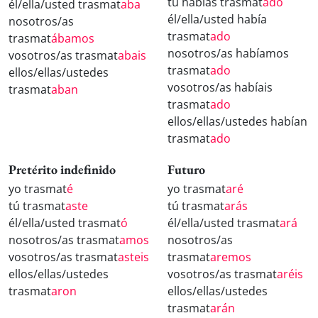
tú habías trasmat
ado
él/ella/usted trasmat
aba
él/ella/usted había
nosotros/as
trasmat
ado
trasmat
ábamos
nosotros/as habíamos
vosotros/as trasmat
abais
trasmat
ado
ellos/ellas/ustedes
vosotros/as habíais
trasmat
aban
trasmat
ado
ellos/ellas/ustedes habían
trasmat
ado
Pretérito indefinido
Futuro
yo trasmat
é
yo trasmat
aré
tú trasmat
aste
tú trasmat
arás
él/ella/usted trasmat
ó
él/ella/usted trasmat
ará
nosotros/as trasmat
amos
nosotros/as
vosotros/as trasmat
asteis
trasmat
aremos
ellos/ellas/ustedes
vosotros/as trasmat
aréis
trasmat
aron
ellos/ellas/ustedes
trasmat
arán