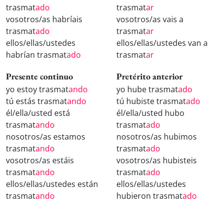
trasmat
ado
trasmat
ar
vosotros/as habríais
vosotros/as vais a
trasmat
ado
trasmat
ar
ellos/ellas/ustedes
ellos/ellas/ustedes van a
habrían trasmat
ado
trasmat
ar
Presente continuo
Pretérito anterior
yo estoy trasmat
ando
yo hube trasmat
ado
tú estás trasmat
ando
tú hubiste trasmat
ado
él/ella/usted está
él/ella/usted hubo
trasmat
ando
trasmat
ado
nosotros/as estamos
nosotros/as hubimos
trasmat
ando
trasmat
ado
vosotros/as estáis
vosotros/as hubisteis
trasmat
ando
trasmat
ado
ellos/ellas/ustedes están
ellos/ellas/ustedes
trasmat
ando
hubieron trasmat
ado