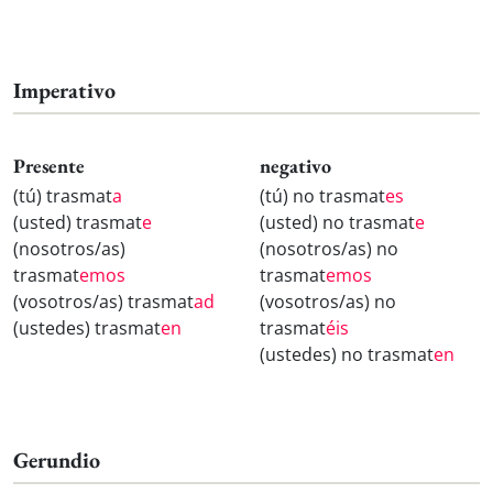
Imperativo
Presente
negativo
(tú) trasmat
a
(tú) no trasmat
es
(usted) trasmat
e
(usted) no trasmat
e
(nosotros/as)
(nosotros/as) no
trasmat
emos
trasmat
emos
(vosotros/as) trasmat
ad
(vosotros/as) no
(ustedes) trasmat
en
trasmat
éis
(ustedes) no trasmat
en
Gerundio