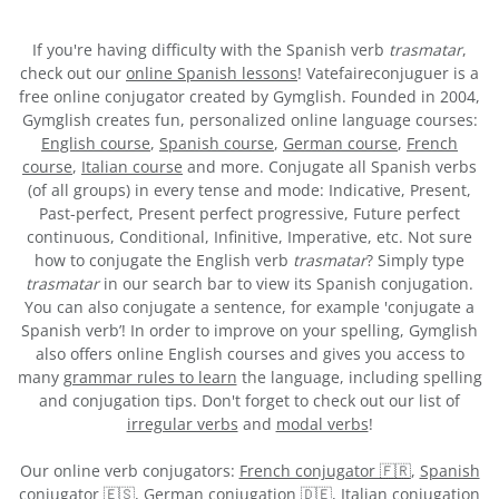
If you're having difficulty with the Spanish verb
trasmatar
,
check out our
online Spanish lessons
! Vatefaireconjuguer is a
free online conjugator created by Gymglish. Founded in 2004,
Gymglish creates fun, personalized online language courses:
English course
,
Spanish course
,
German course
,
French
course
,
Italian course
and more. Conjugate all Spanish verbs
(of all groups) in every tense and mode: Indicative, Present,
Past-perfect, Present perfect progressive, Future perfect
continuous, Conditional, Infinitive, Imperative, etc. Not sure
how to conjugate the English verb
trasmatar
? Simply type
trasmatar
in our search bar to view its Spanish conjugation.
You can also conjugate a sentence, for example 'conjugate a
Spanish verb’! In order to improve on your spelling, Gymglish
also offers online English courses and gives you access to
many
grammar rules to learn
the language, including spelling
and conjugation tips. Don't forget to check out our list of
irregular verbs
and
modal verbs
!
Our online verb conjugators:
French conjugator 🇫🇷
,
Spanish
conjugator 🇪🇸
,
German conjugation 🇩🇪
,
Italian conjugation