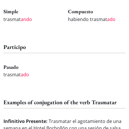
Simple
Compuesto
trasmat
ando
habiendo trasmat
ado
Participo
Pasado
trasmat
ado
Examples of conjugation of the verb Trasmatar
Infinitivo Presente:
Trasmatar el agotamiento de una
semana en el Hotel Borbollón con una sesión de salsa