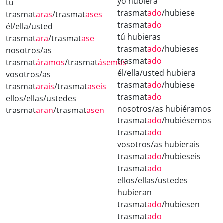
yo hubiera
tú
trasmat
ado
/hubiese
trasmat
aras
/trasmat
ases
trasmat
ado
él/ella/usted
tú hubieras
trasmat
ara
/trasmat
ase
trasmat
ado
/hubieses
nosotros/as
trasmat
ado
trasmat
áramos
/trasmat
ásemos
él/ella/usted hubiera
vosotros/as
trasmat
ado
/hubiese
trasmat
arais
/trasmat
aseis
trasmat
ado
ellos/ellas/ustedes
nosotros/as hubiéramos
trasmat
aran
/trasmat
asen
trasmat
ado
/hubiésemos
trasmat
ado
vosotros/as hubierais
trasmat
ado
/hubieseis
trasmat
ado
ellos/ellas/ustedes
hubieran
trasmat
ado
/hubiesen
trasmat
ado