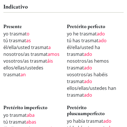
Indicativo
Presente
Pretérito perfecto
yo trasmat
o
yo he trasmat
ado
tú trasmat
as
tú has trasmat
ado
él/ella/usted trasmat
a
él/ella/usted ha
nosotros/as trasmat
amos
trasmat
ado
vosotros/as trasmat
áis
nosotros/as hemos
ellos/ellas/ustedes
trasmat
ado
trasmat
an
vosotros/as habéis
trasmat
ado
ellos/ellas/ustedes han
trasmat
ado
Pretérito imperfecto
Pretérito
pluscuamperfecto
yo trasmat
aba
yo había trasmat
ado
tú trasmat
abas