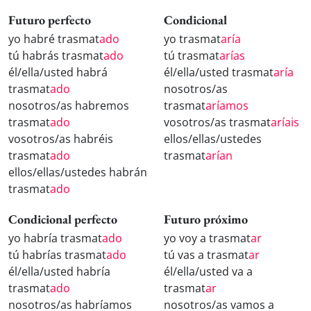
Futuro perfecto
Condicional
yo habré trasmat
ado
yo trasmat
aría
tú habrás trasmat
ado
tú trasmat
arías
él/ella/usted habrá
él/ella/usted trasmat
aría
trasmat
ado
nosotros/as
nosotros/as habremos
trasmat
aríamos
trasmat
ado
vosotros/as trasmat
aríais
vosotros/as habréis
ellos/ellas/ustedes
trasmat
ado
trasmat
arían
ellos/ellas/ustedes habrán
trasmat
ado
Condicional perfecto
Futuro próximo
yo habría trasmat
ado
yo voy a trasmat
ar
tú habrías trasmat
ado
tú vas a trasmat
ar
él/ella/usted habría
él/ella/usted va a
trasmat
ado
trasmat
ar
nosotros/as habríamos
nosotros/as vamos a