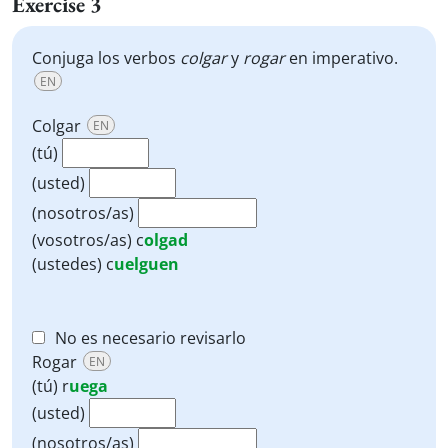
Exercise 3
Conjuga los verbos
colgar
y
rogar
en imperativo.
EN
Colgar
EN
(tú)
(usted)
(nosotros/as)
(vosotros/as)
c
olgad
(ustedes)
c
uelguen
No es necesario revisarlo
Rogar
EN
(tú)
r
uega
(usted)
(nosotros/as)