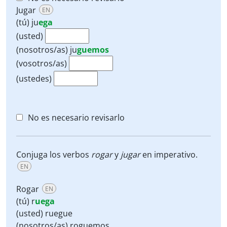
Jugar
EN
(tú)
ju
ega
(usted)
(nosotros/as)
ju
guemos
(vosotros/as)
(ustedes)
No es necesario revisarlo
Conjuga los verbos
rogar
y
jugar
en imperativo.
EN
Rogar
EN
(tú) r
uega
(usted) ruegue
(nosotros/as) roguemos