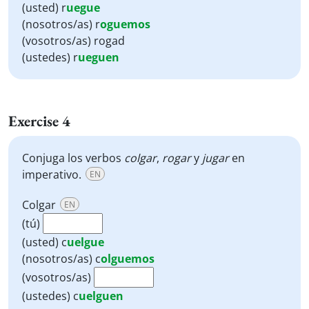
(usted) r
uegue
(nosotros/as) r
oguemos
(vosotros/as) rogad
(ustedes) r
ueguen
Exercise 4
Conjuga los verbos
colgar
,
rogar
y
jugar
en
imperativo.
EN
Colgar
EN
(tú)
(usted)
c
uelgue
(nosotros/as)
c
olguemos
(vosotros/as)
(ustedes)
c
uelguen