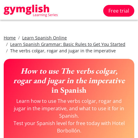
Free trial
Home
Learn Spanish Online
Learn Spanish Grammar: Basic Rules to Get You Started
The verbs colgar, rogar and jugar in the imperative
How to use The verbs colgar,
rogar and jugar in the imperative
in Spanish
Learn how to use The verbs colgar, rogar and
jugar in the imperative, and what to use it for in
Spanish.
Test your Spanish level for free today with Hotel
Borbollón.