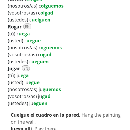
(nosotros/as) c
olguemos
(vosotros/as) c
olgad
(ustedes) c
uelguen
Rogar
EN
(tú) r
uega
(usted) r
uegue
(nosotros/as) r
oguemos
(vosotros/as) r
ogad
(ustedes) r
ueguen
Jugar
EN
(tú) ju
ega
(usted) ju
egue
(nosotros/as) ju
guemos
(vosotros/as) ju
gad
(ustedes) ju
eguen
Cuelgue
el cuadro en la pared.
Hang
the painting
on the wall.
Juega
allí.
Play
there.