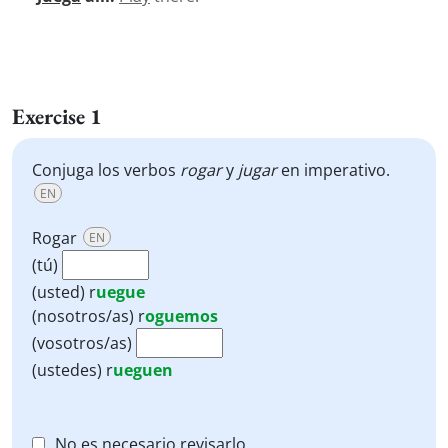
Exercise 1
Conjuga los verbos
rogar
y
jugar
en imperativo.
EN
Rogar
EN
(tú)
(usted)
r
uegue
(nosotros/as)
r
oguemos
(vosotros/as)
(ustedes)
r
ueguen
No es necesario revisarlo