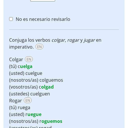
No es necesario revisarlo
Conjuga los verbos
colgar
,
rogar
y
jugar
en
imperativo.
EN
Colgar
EN
(tú) c
uelga
(usted) cuelgue
(nosotros/as) colguemos
(vosotros/as) c
olgad
(ustedes) cuelguen
Rogar
EN
(tú) ruega
(usted) r
uegue
(nosotros/as) r
oguemos