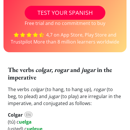
TEST YOUR SPANISH
Free trial and no commitment to buy
4,7 on App Store, Play Store and
Trustpilot More than 8 million learners worldwide
The verbs
colgar, rogar
and
jugar
in the
imperative
The verbs
colgar
(to hang, to hang up),
rogar
(to
beg, to plead) and
jugar
(to play) are irregular in the
imperative, and conjugated as follows:
Colgar
EN
(tú) c
uelga
(usted) c
uelgue