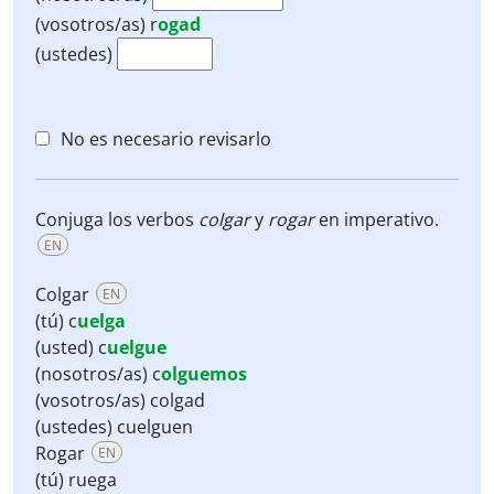
(vosotros/as)
r
ogad
(ustedes)
No es necesario revisarlo
Conjuga los verbos
colgar
y
rogar
en imperativo.
EN
Colgar
EN
(tú) c
uelga
(usted) c
uelgue
(nosotros/as) c
olguemos
(vosotros/as) colgad
(ustedes) cuelguen
Rogar
EN
(tú) ruega