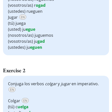
(vosotros/as) r
ogad
(ustedes) rueguen
Jugar
EN
(tú) juega
(usted) ju
egue
(nosotros/as) juguemos
(vosotros/as) ju
gad
(ustedes) ju
eguen
Exercise 2
Conjuga los verbos
colgar
y
jugar
en imperativo.
EN
Colgar
EN
(tú)
c
uelga