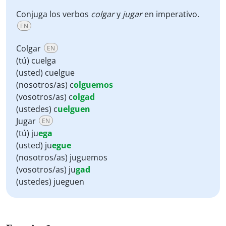
Conjuga los verbos
colgar
y
jugar
en imperativo.
EN
Colgar
EN
(tú) cuelga
(usted) cuelgue
(nosotros/as) c
olguemos
(vosotros/as) c
olgad
(ustedes) c
uelguen
Jugar
EN
(tú) ju
ega
(usted) ju
egue
(nosotros/as) juguemos
(vosotros/as) ju
gad
(ustedes) jueguen