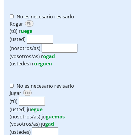
No es necesario revisarlo
Rogar
EN
(tú)
r
uega
(usted)
(nosotros/as)
(vosotros/as)
r
ogad
(ustedes)
r
ueguen
No es necesario revisarlo
Jugar
EN
(tú)
(usted)
ju
egue
(nosotros/as)
ju
guemos
(vosotros/as)
ju
gad
(ustedes)